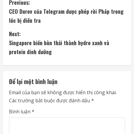
C
Previous:
CEO Durov của Telegram được phép rời Pháp trong
o
lúc bị điều tra
n
Next:
t
Singapore biến bùn thải thành hydro xanh và
i
protein dinh dưỡng
n
u
Để lại một bình luận
e
Email của bạn sẽ không được hiển thị công khai.
Các trường bắt buộc được đánh dấu
*
R
Bình luận
*
e
a