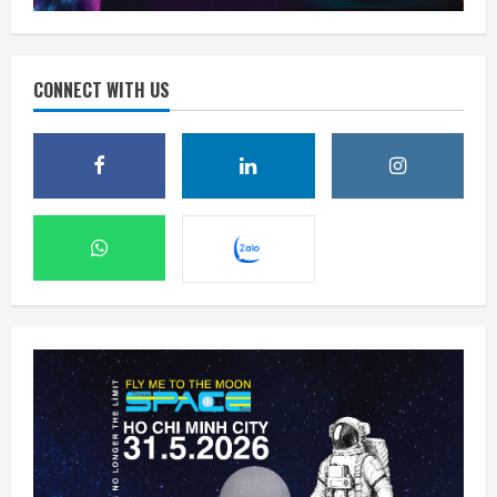
CONNECT WITH US
OpenAI mua lại startup công cụ thuyết
trình NextSlide