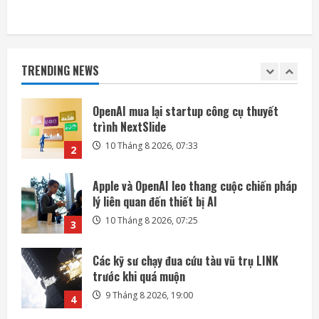
1
OpenAI mua lại startup công cụ thuyết
trình NextSlide
TRENDING NEWS
10 Tháng 8 2026, 07:33
2
Apple và OpenAI leo thang cuộc chiến pháp
lý liên quan đến thiết bị AI
10 Tháng 8 2026, 07:25
3
Các kỹ sư chạy đua cứu tàu vũ trụ LINK
trước khi quá muộn
9 Tháng 8 2026, 19:00
4
SpaceX sẽ xúc tiến kế hoạch xây nhà máy
sản xuất vệ tinh trên Mặt Trăng
9 Tháng 8 2026, 14:54
5