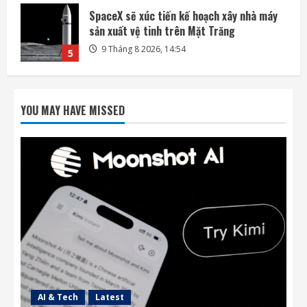
Bài kiểm tra an toàn AI đang trở thành
nguồn rủi ro
10 Tháng 8 2026, 07:57
1
OpenAI mua lại startup công cụ thuyết
trình NextSlide
YOU MAY HAVE MISSED
10 Tháng 8 2026, 07:33
2
Apple và OpenAI leo thang cuộc chiến pháp
lý liên quan đến thiết bị AI
10 Tháng 8 2026, 07:25
3
Các kỹ sư chạy đua cứu tàu vũ trụ LINK
trước khi quá muộn
9 Tháng 8 2026, 19:00
4
AI & Tech
Latest