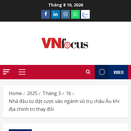
Skip
Tháng 8 10, 2026
to
Facebook
Linkedin
Instagram
What’sapp
Zalo
content
VIDEO
Primary
Menu
Home
2025
Tháng 3
16
Nhà đầu tư đặt cược vào ngành vũ trụ châu Âu khi
địa chính trị thay đổi