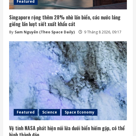
Featured
Singapore rộng thêm 28% nhờ lấn biển, các nước láng
giềng lần lượt siết xuất khẩu cát
By
Sam Nguyễn (Theo Space Daily)
9 Tháng 8 2026, 09:17
Featured
Science
Space Economy
Vệ tinh NASA phát hiện núi lửa dưới biển hiếm gặp, có thể
hình thành đảo