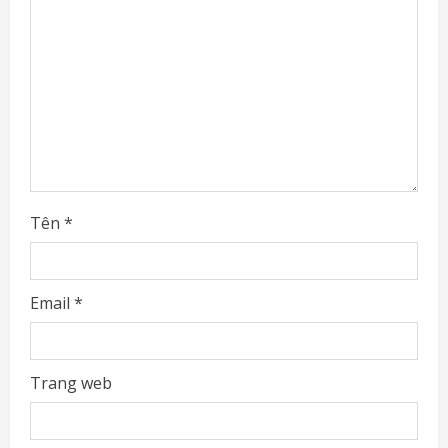
d
i
n
g
Tên
*
Email
*
Trang web