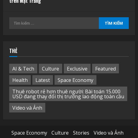
trên Mặt Trăng
Tìm
kiếm
cho:
THẺ
AI & Tech
Culture
Exclusive
Featured
Health
Latest
Space Economy
Thuê robot rẻ hơn thuê người: Bài toán 15.000
USD đang thay đổi thị trường lao động toàn cầu
Video và Ảnh
Space Economy
Culture
Stories
Video và Ảnh