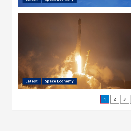
Latest
Space Economy
Phân
1
2
3
trang
bài