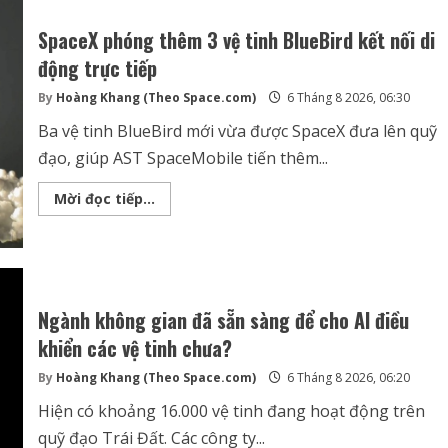
Mặt
Trăng
SpaceX phóng thêm 3 vệ tinh BlueBird kết nối di
với
tốc
động trực tiếp
độ
gần
8.700
By
Hoàng Khang (Theo Space.com)
6 Tháng 8 2026, 06:30
km/h
Ba vệ tinh BlueBird mới vừa được SpaceX đưa lên quỹ
đạo, giúp AST SpaceMobile tiến thêm...
SpaceX
Mời đọc tiếp...
phóng
thêm
3
vệ
tinh
BlueBird
kết
nối
Ngành không gian đã sẵn sàng để cho AI điều
di
động
khiển các vệ tinh chưa?
trực
tiếp
By
Hoàng Khang (Theo Space.com)
6 Tháng 8 2026, 06:20
Hiện có khoảng 16.000 vệ tinh đang hoạt động trên
quỹ đạo Trái Đất. Các công ty...