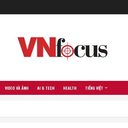
VIDEO VÀ ẢNH
AI & TECH
HEALTH
TIẾNG VIỆT