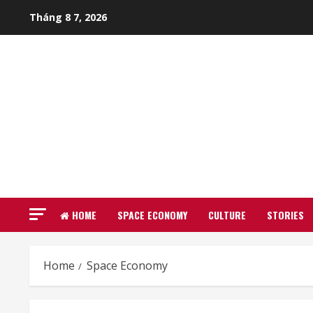
Skip
Tháng 8 7, 2026
to
content
HOME
SPACE ECONOMY
CULTURE
STORIES
Home
Space Economy