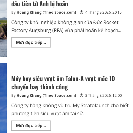
hơn
đầu tiên từ Anh bị hoãn
40
năm
By
Hoàng Khang (Theo Space.com)
4 Tháng 8 2026, 20:15
Công ty khởi nghiệp không gian của Đức Rocket
Factory Augsburg (RFA) vừa phải hoãn kế hoạch...
Sự
Mời đọc tiếp...
cố
kỹ
thuật
khiến
vụ
phóng
tên
lửa
Máy bay siêu vượt âm Talon-A vượt mốc 10
quỹ
đạo
chuyến bay thành công
đầu
tiên
By
Hoàng Khang (Theo Space.com)
3 Tháng 8 2026, 12:00
từ
Anh
bị
Công ty hàng không vũ trụ Mỹ Stratolaunch cho biết
hoãn
phương tiện siêu vượt âm tái sử...
Máy
Mời đọc tiếp...
bay