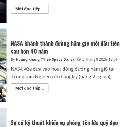
Ngành
Mời đọc tiếp...
không
gian
đã
sẵn
sàng
để
cho
AI
NASA khánh thành đường hầm gió mới đầu tiên
điều
khiển
sau hơn 40 năm
các
vệ
By
Hoàng Khang (Theo Space Daily)
5 Tháng 8 2026, 12:01
tinh
chưa?
NASA vừa đưa vào hoạt động đường hầm gió tại
Trung tâm Nghiên cứu Langley (bang Virginia),...
NASA
Mời đọc tiếp...
khánh
thành
đường
hầm
gió
mới
đầu
tiên
Sự cố kỹ thuật khiến vụ phóng tên lửa quỹ đạo
sau