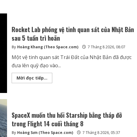
điển
hình
phát
triển
công
nghệ
Rocket Lab phóng vệ tinh quan sát của Nhật Bản
trồng
cây
sau 5 tuần trì hoãn
trên
Mặt
Trăng
By
Hoàng Khang (Theo Space.com)
7 Tháng 8 2026, 08:07
Một vệ tinh quan sát Trái Đất của Nhật Bản đã được
đưa lên quỹ đạo vào...
Rocket
Mời đọc tiếp...
Lab
phóng
vệ
tinh
quan
sát
của
Nhật
SpaceX muốn thu hồi Starship bằng tháp đỡ
Bản
sau
trong Flight 14 cuối tháng 8
5
tuần
By
Hoàng Sơn (Theo Space.com)
7 Tháng 8 2026, 05:37
trì