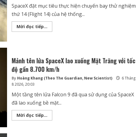
hoãn
SpaceX đặt mục tiêu thực hiện chuyến bay thử nghiệm
thứ 14 (Flight 14) của hệ thống...
SpaceX
Mời đọc tiếp...
muốn
thu
hồi
Starship
bằng
tháp
đỡ
Mảnh tên lửa SpaceX lao xuống Mặt Trăng với tốc
trong
Flight
độ gần 8.700 km/h
14
cuối
tháng
By
Hoàng Khang (Theo The Guardian, New Scientist)
6 Tháng
8
8 2026, 20:03
Một tầng tên lửa Falcon 9 đã qua sử dụng của SpaceX
đã lao xuống bề mặt...
Mảnh
Mời đọc tiếp...
tên
lửa
SpaceX
lao
xuống