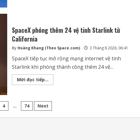
siêu
vượt
âm
Talon-
A
vượt
mốc
SpaceX phóng thêm 24 vệ tinh Starlink từ
10
chuyến
California
bay
thành
By
Hoàng Khang (Theo Space.com)
3 Tháng 8 2026, 06:41
công
SpaceX tiếp tục mở rộng mạng internet vệ tinh
Starlink khi phóng thành công thêm 24 vệ...
SpaceX
Mời đọc tiếp...
phóng
thêm
24
vệ
tinh
Starlink
4
…
74
Next
từ
California