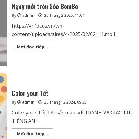
Ngày mới trên Sóc BomBo
By
admin
20 Tháng 2 2025, 11:04
https://vnfocus.vn/wp-
content/uploads/sites/4/2025/02/02111.mp4
Ngày
Mời đọc tiếp...
mới
trên
Sóc
BomBo
Color your Tết
By
admin
26 Tháng 12 2024, 09:35
Color your Tết Tết sắc màu: VẼ TRANH VÀ GIAO LƯU
TIẾNG ANH
Color
Mời đọc tiếp...
your