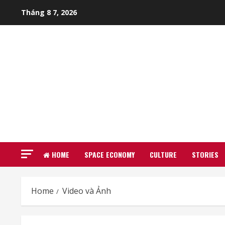
Skip
Tháng 8 7, 2026
to
content
HOME
SPACE ECONOMY
CULTURE
STORIES
Home
Video và Ảnh