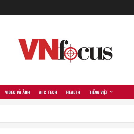
VIDEO VÀ ẢNH
AI & TECH
HEALTH
TIẾNG VIỆT