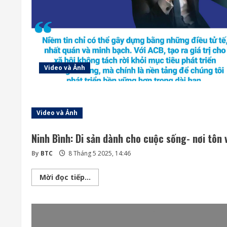
Video và Ảnh
Video và Ảnh
Ninh Bình: Di sản dành cho cuộc sống- nơi tôn 
By
BTC
8 Tháng 5 2025, 14:46
Ninh
Mời đọc tiếp...
Bình:
Di
sản
dành
cho
cuộc
sống-