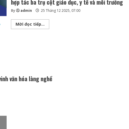
hợp tác ba trụ cột giáo dục, y tế và môi trường
By
admin
25 Tháng 12 2025, 07:00
Thiện
Mời đọc tiếp...
nguyện
để
“tạo
giá
trị
chung”:
ACB
ký
kết
hợp
tác
ba
trụ
vinh văn hóa làng nghề
cột
giáo
dục,
y
tế
và
môi
trường