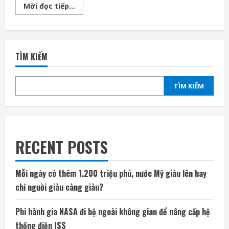
Nhóm
Mời đọc tiếp...
hacker
thân
Nga
tấn
công
mạng
TÌM KIẾM
vào
Bộ
Ngoại
giao
và
TÌM KIẾM
sân
bay
Ý
RECENT POSTS
Mỗi ngày có thêm 1.200 triệu phú, nước Mỹ giàu lên hay
chỉ người giàu càng giàu?
Phi hành gia NASA đi bộ ngoài không gian để nâng cấp hệ
thống điện ISS