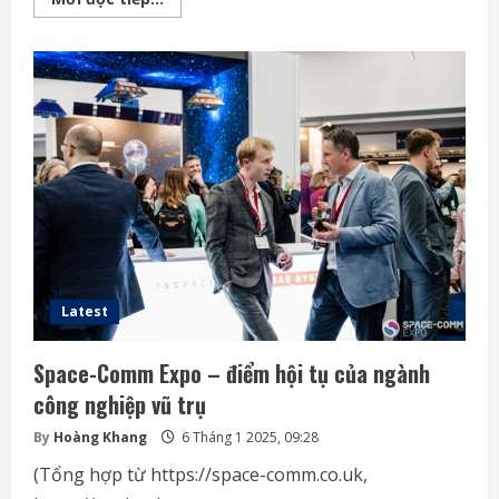
sẽ
đầu
tư
80
tỷ
USD
vào
các
trung
tâm
dữ
liệu
năm
2025
Latest
Space-Comm Expo – điểm hội tụ của ngành
công nghiệp vũ trụ
By
Hoàng Khang
6 Tháng 1 2025, 09:28
(Tổng hợp từ https://space-comm.co.uk,