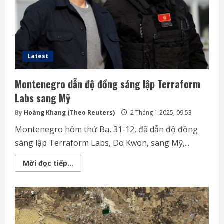
nghiệm
Latest
Montenegro dẫn độ đồng sáng lập Terraform
Labs sang Mỹ
By
Hoàng Khang (Theo Reuters)
2 Tháng 1 2025, 09:53
Montenegro hôm thứ Ba, 31-12, đã dẫn độ đồng
sáng lập Terraform Labs, Do Kwon, sang Mỹ,...
Montenegro
Mời đọc tiếp...
dẫn
độ
đồng
sáng
lập
Terraform
Labs
sang