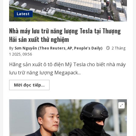
Latest
Nhà máy lưu trữ năng lượng Tesla tại Thượng
Hải sản xuất thử nghiệm
By
Sơn Nguyễn (Theo Reuters, AP, People’s Daily)
2 Tháng
1 2025, 09:56
Hãng sản xuất ô tô điện Mỹ Tesla cho biết nhà máy
lưu trữ năng lượng Megapack...
Nhà
Mời đọc tiếp...
máy
lưu
trữ
năng
lượng
Tesla
tại
Thượng
Hải
sản
xuất
thử