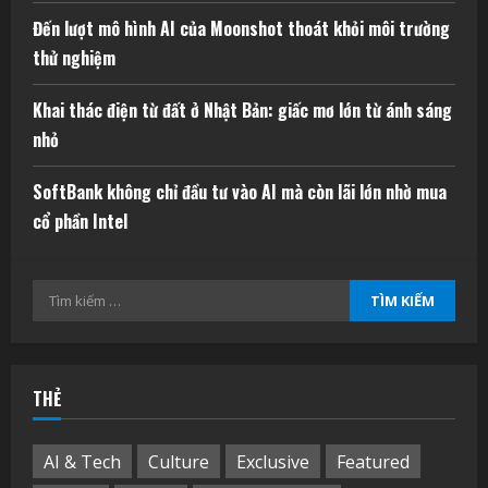
Đến lượt mô hình AI của Moonshot thoát khỏi môi trường
thử nghiệm
Khai thác điện từ đất ở Nhật Bản: giấc mơ lớn từ ánh sáng
nhỏ
SoftBank không chỉ đầu tư vào AI mà còn lãi lớn nhờ mua
cổ phần Intel
Tìm
kiếm
cho:
THẺ
AI & Tech
Culture
Exclusive
Featured