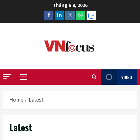
Skip
Tháng 8 8, 2026
to
Facebook
Linkedin
Instagram
What’sapp
Zalo
content
VIDEO
Primary
Menu
Home
Latest
Latest