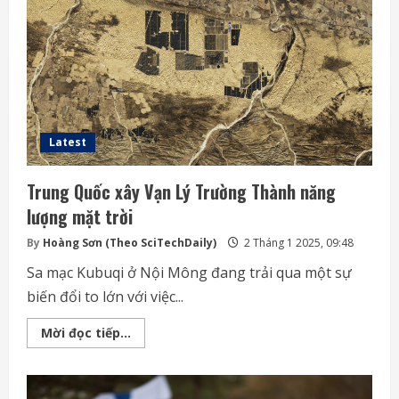
Mỹ
Latest
Trung Quốc xây Vạn Lý Trường Thành năng
lượng mặt trời
By
Hoàng Sơn (Theo SciTechDaily)
2 Tháng 1 2025, 09:48
Sa mạc Kubuqi ở Nội Mông đang trải qua một sự
biến đổi to lớn với việc...
Trung
Mời đọc tiếp...
Quốc
xây
Vạn
Lý
Trường