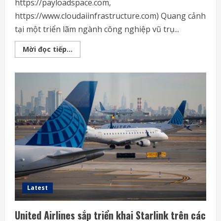
https://payloadspace.com,
https://www.cloudaiinfrastructure.com) Quang cảnh
tại một triển lãm ngành công nghiệp vũ trụ...
Space-
Mời đọc tiếp...
Comm
Expo
–
điểm
hội
tụ
của
ngành
công
nghiệp
vũ
trụ
Latest
United Airlines sắp triển khai Starlink trên các