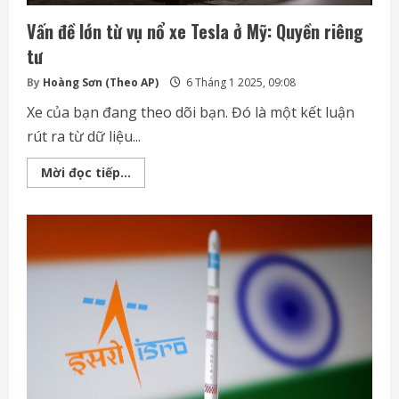
Vấn đề lớn từ vụ nổ xe Tesla ở Mỹ: Quyền riêng
tư
By
Hoàng Sơn (Theo AP)
6 Tháng 1 2025, 09:08
Xe của bạn đang theo dõi bạn. Đó là một kết luận
rút ra từ dữ liệu...
Vấn
Mời đọc tiếp...
đề
lớn
từ
vụ
nổ
xe
Tesla
ở
Mỹ:
Quyền
riêng
tư