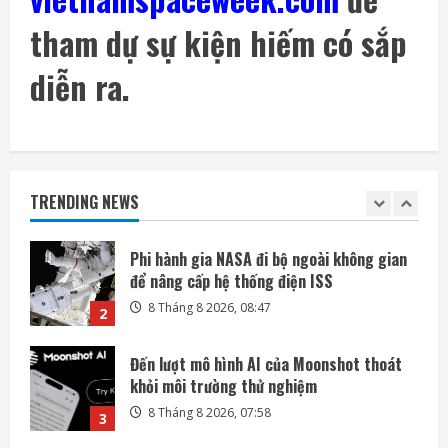
tham dự sự kiện hiếm có sắp
Mỗi ngày có thêm 1.200 triệu phú, nước
Mỹ giàu lên hay chỉ người giàu càng giàu?
diễn ra.
8 Tháng 8 2026, 08:55
1
Phi hành gia NASA đi bộ ngoài không gian
để nâng cấp hệ thống điện ISS
TRENDING NEWS
8 Tháng 8 2026, 08:47
2
Đến lượt mô hình AI của Moonshot thoát
khỏi môi trường thử nghiệm
8 Tháng 8 2026, 07:58
3
Khai thác điện từ đất ở Nhật Bản: giấc mơ
lớn từ ánh sáng nhỏ
8 Tháng 8 2026, 07:52
4