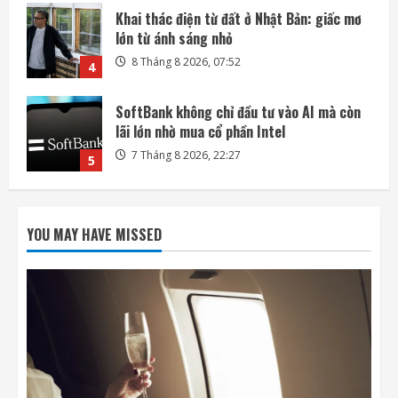
SoftBank không chỉ đầu tư vào AI mà còn
lãi lớn nhờ mua cổ phần Intel
7 Tháng 8 2026, 22:27
5
Mỗi ngày có thêm 1.200 triệu phú, nước
Mỹ giàu lên hay chỉ người giàu càng giàu?
8 Tháng 8 2026, 08:55
1
Phi hành gia NASA đi bộ ngoài không gian
để nâng cấp hệ thống điện ISS
YOU MAY HAVE MISSED
8 Tháng 8 2026, 08:47
2
Đến lượt mô hình AI của Moonshot thoát
khỏi môi trường thử nghiệm
8 Tháng 8 2026, 07:58
3
Khai thác điện từ đất ở Nhật Bản: giấc mơ