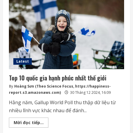
Thành
năng
lượng
mặt
trời
Latest
Top 10 quốc gia hạnh phúc nhất thế giới
By
Hoàng Sơn (Theo Science Focus, https://happiness-
report.s3.amazonaws.com)
30 Tháng 12 2024, 16:09
Hằng năm, Gallup World Poll thu thập dữ liệu từ
nhiều lĩnh vực khác nhau để đánh...
Top
Mời đọc tiếp...
10
quốc