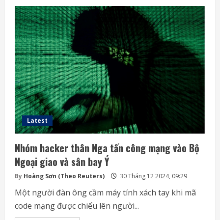
gia
hạnh
phúc
nhất
thế
giới
Latest
Nhóm hacker thân Nga tấn công mạng vào Bộ
Ngoại giao và sân bay Ý
By
Hoàng Sơn (Theo Reuters)
30 Tháng 12 2024, 09:29
Một người đàn ông cầm máy tính xách tay khi mã
code mạng được chiếu lên người...