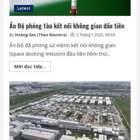
Latest
Ấn Độ phóng tàu kết nối không gian đầu tiên
By
Hoàng Sơn (Theo Reuters)
2 Tháng 1 2025, 09:59
Ấn Độ đã phóng sứ mệnh kết nối không gian
(space docking mission) đầu tiên hôm thứ...
Ấn
Mời đọc tiếp...
Độ
phóng
tàu
kết
nối
không
gian
đầu
tiên