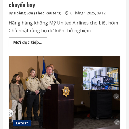
chuyến bay
By
Hoàng Sơn (Theo Reuters)
6 Tháng 1 2025, 09:12
Hãng hàng không Mỹ United Airlines cho biết hôm
Chủ nhật rằng họ dự kiến thử nghiệm...
United
Mời đọc tiếp...
Airlines
sắp
triển
khai
Starlink
trên
các
chuyến
bay
Latest