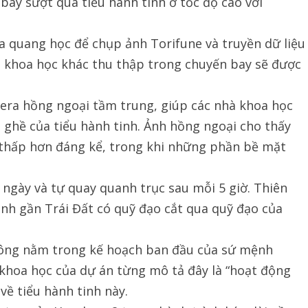
bay sượt qua tiểu hành tinh ở tốc độ cao với
a quang học để chụp ảnh Torifune và truyền dữ liệu
ệu khoa học khác thu thập trong chuyến bay sẽ được
era hồng ngoại tầm trung, giúp các nhà khoa học
ồ ghề của tiểu hành tinh. Ảnh hồng ngoại cho thấy
 thấp hơn đáng kể, trong khi những phần bề mặt
 ngày và tự quay quanh trục sau mỗi 5 giờ. Thiên
inh gần Trái Đất có quỹ đạo cắt qua quỹ đạo của
hông nằm trong kế hoạch ban đầu của sứ mệnh
khoa học của dự án từng mô tả đây là “hoạt động
về tiểu hành tinh này.