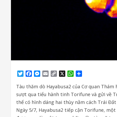
Twitter
Facebook
Messenger
Email
Copy
X
WhatsApp
Share
Link
Tàu thăm dò Hayabusa2 của Cơ quan Thám h
sượt qua tiểu hành tinh Torifune và gửi về 
thể có hình dáng hai thùy nằm cách Trái Đất
Ngày 5/7, Hayabusa2 tiếp cận Torifune, một