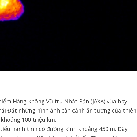
iểm Hàng không Vũ trụ Nhật Bản (JAXA) vừa bay
Trái Đất những hình ảnh cận cảnh ấn tượng của thiên
 khoảng 100 triệu km.
 tiểu hành tinh có đường kính khoảng 450 m. Đây