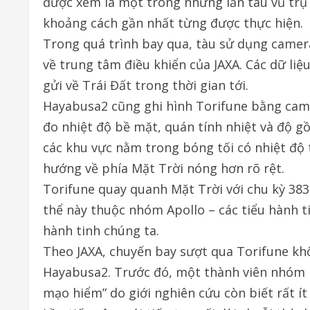
được xem là một trong những lần tàu vũ trụ 
khoảng cách gần nhất từng được thực hiện.
Trong quá trình bay qua, tàu sử dụng camer
về trung tâm điều khiển của JAXA. Các dữ li
gửi về Trái Đất trong thời gian tới.
Hayabusa2 cũng ghi hình Torifune bằng cam
đo nhiệt độ bề mặt, quán tính nhiệt và độ g
các khu vực nằm trong bóng tối có nhiệt độ
hướng về phía Mặt Trời nóng hơn rõ rệt.
Torifune quay quanh Mặt Trời với chu kỳ 383
thể này thuộc nhóm Apollo – các tiểu hành t
hành tinh chúng ta.
Theo JAXA, chuyến bay sượt qua Torifune k
Hayabusa2. Trước đó, một thành viên nhóm 
mạo hiểm” do giới nghiên cứu còn biết rất ít 