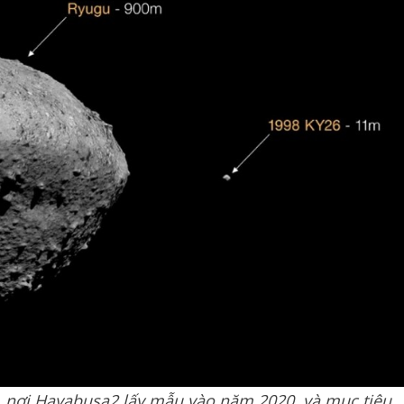
u, nơi Hayabusa2 lấy mẫu vào năm 2020, và mục tiêu