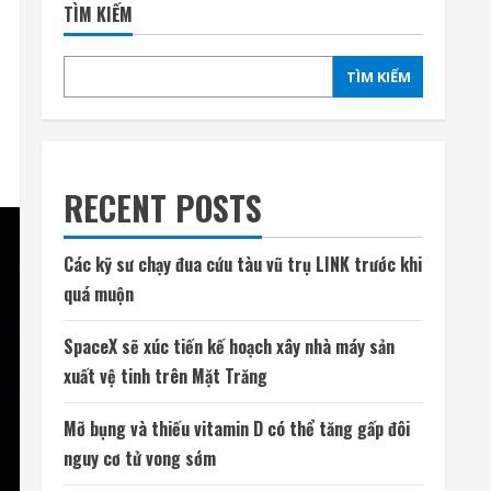
TÌM KIẾM
TÌM KIẾM
RECENT POSTS
Các kỹ sư chạy đua cứu tàu vũ trụ LINK trước khi
quá muộn
SpaceX sẽ xúc tiến kế hoạch xây nhà máy sản
xuất vệ tinh trên Mặt Trăng
Mỡ bụng và thiếu vitamin D có thể tăng gấp đôi
nguy cơ tử vong sớm