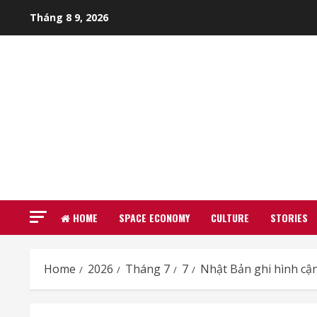
Skip
Tháng 8 9, 2026
to
content
HOME
SPACE ECONOMY
CULTURE
STORIES
Home
2026
Tháng 7
7
Nhật Bản ghi hình cận