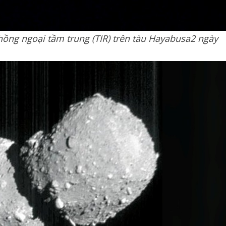
hồng ngoại tầm trung (TIR) trên tàu Hayabusa2 ngày