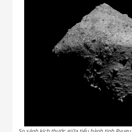
So sánh kích thước giữa tiểu hành tinh Ryug