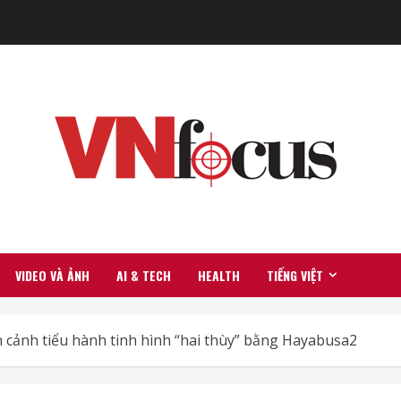
VIDEO VÀ ẢNH
AI & TECH
HEALTH
TIẾNG VIỆT
 cảnh tiểu hành tinh hình “hai thùy” bằng Hayabusa2