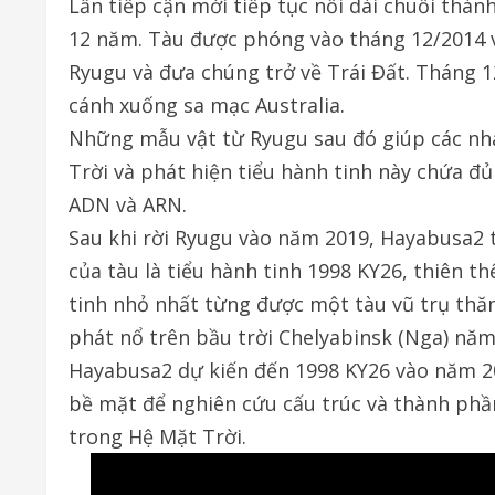
Lần tiếp cận mới tiếp tục nối dài chuỗi thà
12 năm. Tàu được phóng vào tháng 12/2014 v
Ryugu và đưa chúng trở về Trái Đất. Tháng 1
cánh xuống sa mạc Australia.
Những mẫu vật từ Ryugu sau đó giúp các nhà
Trời và phát hiện tiểu hành tinh này chứa đ
ADN và ARN.
Sau khi rời Ryugu vào năm 2019, Hayabusa2 
của tàu là tiểu hành tinh 1998 KY26, thiên t
tinh nhỏ nhất từng được một tàu vũ trụ thă
phát nổ trên bầu trời Chelyabinsk (Nga) năm
Hayabusa2 dự kiến đến 1998 KY26 vào năm 20
bề mặt để nghiên cứu cấu trúc và thành phầ
trong Hệ Mặt Trời.