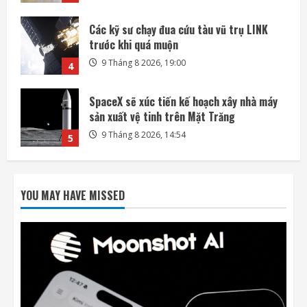
SpaceX sẽ xúc tiến kế hoạch xây nhà máy
sản xuất vệ tinh trên Mặt Trăng
9 Tháng 8 2026, 14:54
5
Bài kiểm tra an toàn AI đang trở thành
nguồn rủi ro
10 Tháng 8 2026, 07:57
1
OpenAI mua lại startup công cụ thuyết
trình NextSlide
YOU MAY HAVE MISSED
10 Tháng 8 2026, 07:33
2
Apple và OpenAI leo thang cuộc chiến pháp
lý liên quan đến thiết bị AI
10 Tháng 8 2026, 07:25
3