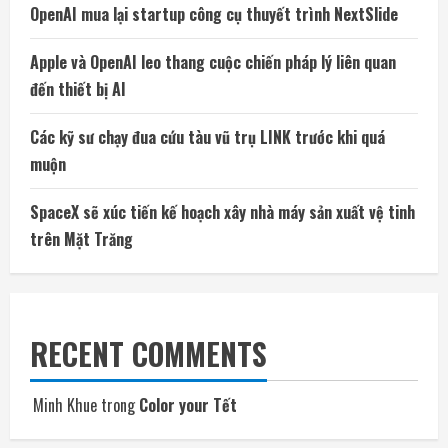
OpenAI mua lại startup công cụ thuyết trình NextSlide
Apple và OpenAI leo thang cuộc chiến pháp lý liên quan
đến thiết bị AI
Các kỹ sư chạy đua cứu tàu vũ trụ LINK trước khi quá
muộn
SpaceX sẽ xúc tiến kế hoạch xây nhà máy sản xuất vệ tinh
trên Mặt Trăng
RECENT COMMENTS
Minh Khue
trong
Color your Tết