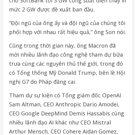
cho SoftBank tới 3 GW công suất điện thay vì
mức 2 GW được đề xuất ban đầu.
“Đội ngũ của ông ấy và đội ngũ của chúng tôi
phối hợp với nhau rất hiệu quả,” ông Son nói.
Cũng trong thời gian này, ông Macron đã
mời nhiều lãnh đạo công nghệ tham dự bữa
trưa cùng các nguyên thủ thế giới, trong đó
có Tổng thống Mỹ Donald Trump, bên lề Hội
nghị G7 do Pháp đăng cai.
Tham dự sự kiện có Tổng giám đốc OpenAI
Sam Altman, CEO Anthropic Dario Amodei,
CEO Google DeepMind Demis Hassabis cùng
nhiều lãnh đạo AI khác như CEO Mistral
Arthur Mensch, CEO Cohere Aidan Gomez,