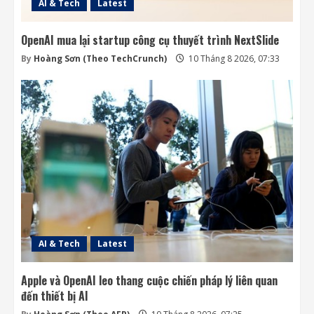
AI & Tech
Latest
OpenAI mua lại startup công cụ thuyết trình NextSlide
By
Hoàng Sơn (Theo TechCrunch)
10 Tháng 8 2026, 07:33
AI & Tech
Latest
Apple và OpenAI leo thang cuộc chiến pháp lý liên quan
đến thiết bị AI