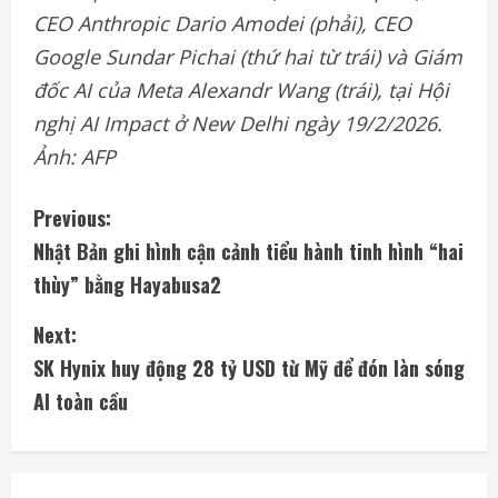
CEO Anthropic Dario Amodei (phải), CEO
Google Sundar Pichai (thứ hai từ trái) và Giám
đốc AI của Meta Alexandr Wang (trái), tại Hội
nghị AI Impact ở New Delhi ngày 19/2/2026.
Ảnh: AFP
C
Previous:
Nhật Bản ghi hình cận cảnh tiểu hành tinh hình “hai
o
thùy” bằng Hayabusa2
n
Next:
t
SK Hynix huy động 28 tỷ USD từ Mỹ để đón làn sóng
i
AI toàn cầu
n