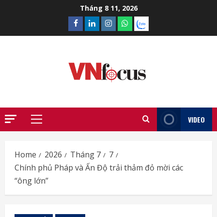
Skip
Tháng 8 11, 2026
to
Facebook
Linkedin
Instagram
What’sapp
Zalo
content
VIDEO
Primary
Menu
Home
2026
Tháng 7
7
Chính phủ Pháp và Ấn Độ trải thảm đỏ mời các
“ông lớn”