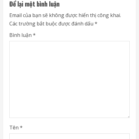
u
Để lại một bình luận
e
Email của bạn sẽ không được hiển thị công khai.
Các trường bắt buộc được đánh dấu
*
R
Bình luận
*
e
a
d
i
n
g
Tên
*