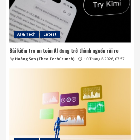
Các kỹ sư chạy đua cứu tàu vũ trụ LINK
trước khi quá muộn
9 Tháng 8 2026, 19:00
4
AI & Tech
Latest
Bài kiểm tra an toàn AI đang trở thành nguồn rủi ro
By
Hoàng Sơn (Theo TechCrunch)
10 Tháng 8 2026, 07:57