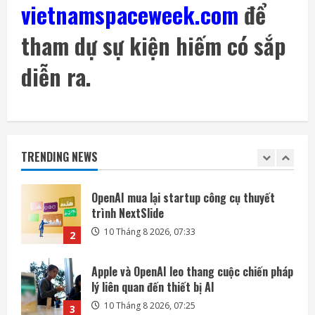
vietnamspaceweek.com
để
9 Tháng 8 2026, 14:54
5
tham dự sự kiện hiếm có sắp
Bài kiểm tra an toàn AI đang trở thành
nguồn rủi ro
diễn ra.
10 Tháng 8 2026, 07:57
1
OpenAI mua lại startup công cụ thuyết
trình NextSlide
TRENDING NEWS
10 Tháng 8 2026, 07:33
2
Apple và OpenAI leo thang cuộc chiến pháp
lý liên quan đến thiết bị AI
10 Tháng 8 2026, 07:25
3
Các kỹ sư chạy đua cứu tàu vũ trụ LINK
trước khi quá muộn
9 Tháng 8 2026, 19:00
4