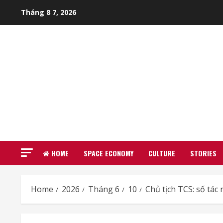
Skip
Tháng 8 7, 2026
to
content
HOME
SPACE ECONOMY
CULTURE
STORIES
Home
2026
Tháng 6
10
Chủ tịch TCS: số tác