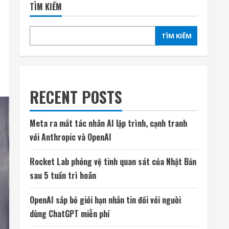
TÌM KIẾM
TÌM KIẾM
RECENT POSTS
Meta ra mắt tác nhân AI lập trình, cạnh tranh
với Anthropic và OpenAI
Rocket Lab phóng vệ tinh quan sát của Nhật Bản
sau 5 tuần trì hoãn
OpenAI sắp bỏ giới hạn nhắn tin đối với người
dùng ChatGPT miễn phí