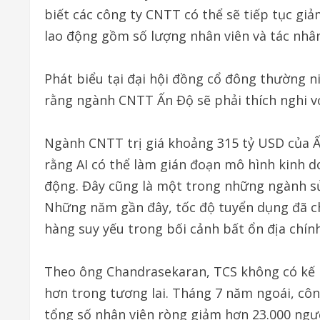
biết các công ty CNTT có thể sẽ tiếp tục giả
lao động gồm số lượng nhân viên và tác nhân
Phát biểu tại đại hội đồng cổ đông thường n
rằng ngành CNTT Ấn Độ sẽ phải thích nghi với
Ngành CNTT trị giá khoảng 315 tỷ USD của Ấn 
rằng AI có thể làm gián đoạn mô hình kinh 
động. Đây cũng là một trong những ngành sử
Những năm gần đây, tốc độ tuyển dụng đã ch
hàng suy yếu trong bối cảnh bất ổn địa chính 
Theo ông Chandrasekaran, TCS không có kế 
hơn trong tương lai. Tháng 7 năm ngoái, công
tổng số nhân viên ròng giảm hơn 23.000 ngườ