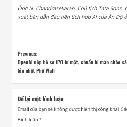
Ông N. Chandrasekaran, Chủ tịch Tata Sons, ph
xuất bán dẫn đầu tiên tích hợp AI của Ấn Độ ở
C
Previous:
OpenAI nộp hồ sơ IPO bí mật, chuẩn bị màn chào sà
o
lớn nhất Phố Wall
n
t
Để lại một bình luận
i
Email của bạn sẽ không được hiển thị công khai.
Cá
n
Bình luận
*
u