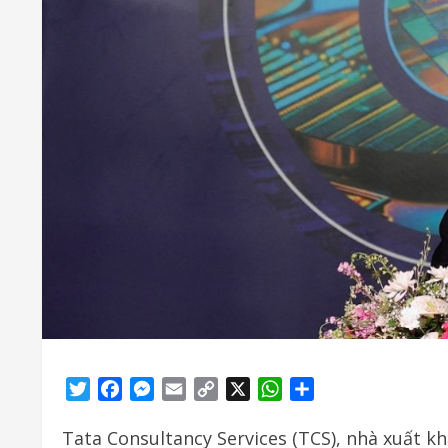
Twitter
Facebook
Messenger
Email
Copy
X
WhatsApp
Share
Link
Tata Consultancy Services (TCS), nhà xuất k