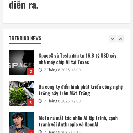
diễn ra.
7 Tháng 8 2026, 22:20
1
SpaceX và Tesla đầu tư 16,8 tỷ USD xây
nhà máy chip AI tại Texas
TRENDING NEWS
7 Tháng 8 2026, 18:00
2
Ba công ty điển hình phát triển công nghệ
trồng cây trên Mặt Trăng
7 Tháng 8 2026, 12:00
3
Meta ra mắt tác nhân AI lập trình, cạnh
tranh với Anthropic và OpenAI
7 Tháng 8 2026, 08:18
4
Rocket Lab phóng vệ tinh quan sát của
Nhật Bản sau 5 tuần trì hoãn
7 Tháng 8 2026, 08:07