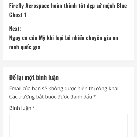
Firefly Aerospace hoàn thành tốt đẹp sứ mệnh Blue
o
Ghost 1
n
Next:
t
Nguy cơ của Mỹ khi loại bỏ nhiều chuyên gia an
i
ninh quốc gia
n
u
Để lại một bình luận
e
Email của bạn sẽ không được hiển thị công khai.
Các trường bắt buộc được đánh dấu
*
R
Bình luận
*
e
a