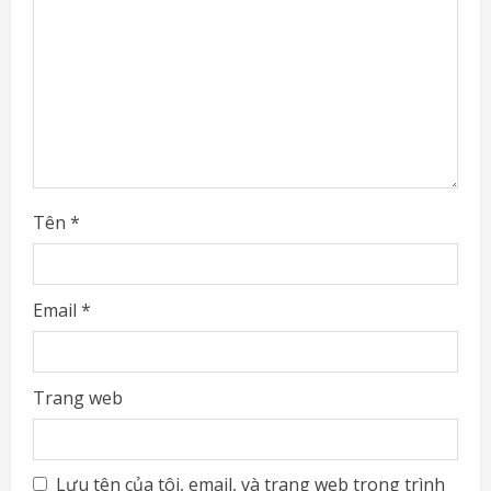
d
i
n
g
Tên
*
Email
*
Trang web
Lưu tên của tôi, email, và trang web trong trình