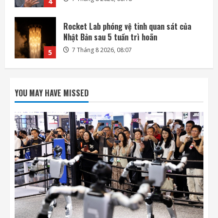
5
DeepSeek đầu tư vào Unitree, hợp tác phát
triển AI cho robot hình người
7 Tháng 8 2026, 22:20
1
SpaceX và Tesla đầu tư 16,8 tỷ USD xây
nhà máy chip AI tại Texas
YOU MAY HAVE MISSED
7 Tháng 8 2026, 18:00
2
Ba công ty điển hình phát triển công nghệ
trồng cây trên Mặt Trăng
7 Tháng 8 2026, 12:00
3
Meta ra mắt tác nhân AI lập trình, cạnh
tranh với Anthropic và OpenAI
7 Tháng 8 2026, 08:18
4