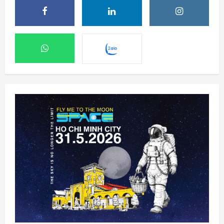
SpaceX phóng thêm 3 vệ tinh BlueBird kết
nối di động trực tiếp
6 Tháng 8 2026, 06:30
2
Ngành không gian đã sẵn sàng để cho AI
điều khiển các vệ tinh chưa?