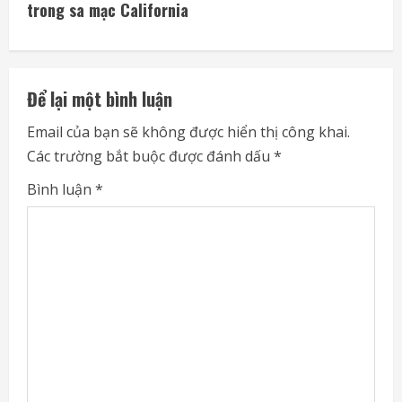
i
trong sa mạc California
n
u
Để lại một bình luận
e
Email của bạn sẽ không được hiển thị công khai.
Các trường bắt buộc được đánh dấu
*
R
Bình luận
*
e
a
d
i
n
g