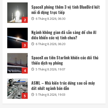
Ngành không gian đã sẵn sàng để cho AI
điều khiển các vệ tinh chưa?
6 Tháng 8 2026, 06:20
3
SpaceX ưu tiên Starlink khiến các đối thủ
thiếu dịch vụ phóng
5 Tháng 8 2026, 19:07
4
ASML – Nhà kiến trúc đứng sau cỗ máy
đắt nhất ngành bán dẫn
5 Tháng 8 2026, 19:03
5
Honda quay lại lĩnh vực robot với bàn tay
robot siêu khéo léo
6 Tháng 8 2026, 06:35
1