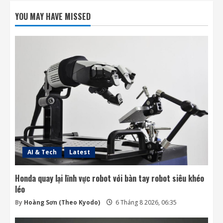
SpaceX phóng thêm 3 vệ tinh BlueBird kết
nối di động trực tiếp
YOU MAY HAVE MISSED
6 Tháng 8 2026, 06:30
2
Ngành không gian đã sẵn sàng để cho AI
điều khiển các vệ tinh chưa?
6 Tháng 8 2026, 06:20
3
SpaceX ưu tiên Starlink khiến các đối thủ
thiếu dịch vụ phóng
5 Tháng 8 2026, 19:07
4
AI & Tech
Latest
Honda quay lại lĩnh vực robot với bàn tay robot siêu khéo
léo
By
Hoàng Sơn (Theo Kyodo)
6 Tháng 8 2026, 06:35