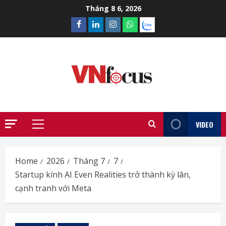
Skip
Tháng 8 6, 2026
to
Facebook
Linkedin
Instagram
What’sapp
Zalo
content
VIDEO
Primary
Menu
Home
2026
Tháng 7
7
Startup kính AI Even Realities trở thành kỳ lân,
cạnh tranh với Meta