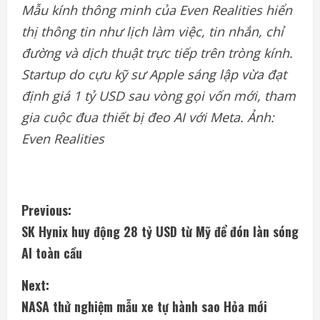
Mẫu kính thông minh của Even Realities hiển
thị thông tin như lịch làm việc, tin nhắn, chỉ
đường và dịch thuật trực tiếp trên tròng kính.
Startup do cựu kỹ sư Apple sáng lập vừa đạt
định giá 1 tỷ USD sau vòng gọi vốn mới, tham
gia cuộc đua thiết bị đeo AI với Meta. Ảnh:
Even Realities
C
Previous:
SK Hynix huy động 28 tỷ USD từ Mỹ để đón làn sóng
o
AI toàn cầu
n
Next:
t
NASA thử nghiệm mẫu xe tự hành sao Hỏa mới