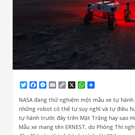
Twitter
Facebook
Messenger
Email
Copy
X
WhatsApp
Share
Link
NASA đang thử nghiệm một mẫu xe tự hành m
những robot có thể tự suy nghĩ và tự điều h
tự hành trước đây trên Mặt Trăng hay sao Hỏ
Mẫu xe mang tên ERNEST, do Phòng Thí nghiệ