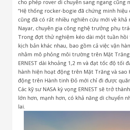
cho phép rover di chuyển sang ngang cũng nh
“Hệ thống rocker-bogie đã chứng minh hiệu 
cũng đã có rất nhiều nghiên cứu mới về khả n
Nayar, chuyên gia công nghệ trưởng phụ trá
Trong đợt thử nghiệm kéo dài một tuần hồi 
kịch bản khác nhau, bao gồm cả việc vận hà
nhằm mô phỏng môi trường trên Mặt Trăng
ERNEST dài khoảng 1,2 m và đạt tốc độ tối đ
hành hiện hoạt động trên Mặt Trăng và sao
động trên Hành tinh Đỏ mới chỉ đi được quã
Các kỹ sư NASA kỳ vọng ERNEST sẽ trở thành
lớn hơn, mạnh hơn, có khả năng di chuyển 
lai.