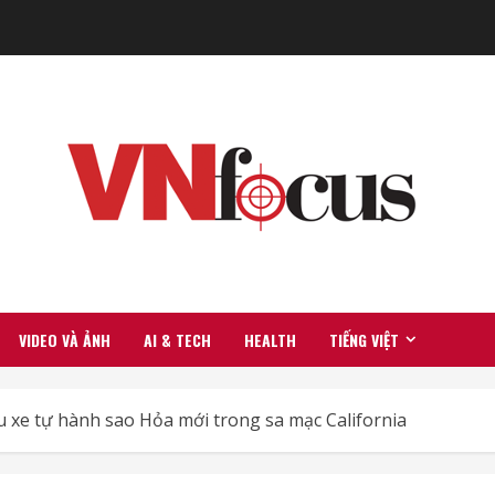
VIDEO VÀ ẢNH
AI & TECH
HEALTH
TIẾNG VIỆT
xe tự hành sao Hỏa mới trong sa mạc California