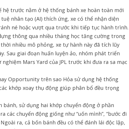
hế hệ trước nằm ở hệ thống bánh xe hoàn toàn mới
 tuệ nhân tạo (AI) thích ứng, xe có thể nhận diện
ánh né hoặc vượt qua trước khi tiếp tục hành trình.
dựng thông qua nhiều tháng học tăng cường trong
hời nhiều mô phỏng, xe tự hành này đã tích lũy
ày. Sau giai đoạn huấn luyện ảo, nhóm phát triển
hử nghiệm Mars Yard của JPL trước khi đưa ra sa mạc
hay Opportunity trên sao Hỏa sử dụng hệ thống
i các khớp xoay thụ động giúp phân bổ đều trọng
n bánh, sử dụng hai khớp chuyển động ở phần
 ra các chuyển động giống như “uốn mình”, “bước đi
 Ngoài ra, cả bốn bánh đều có thể đánh lái độc lập,