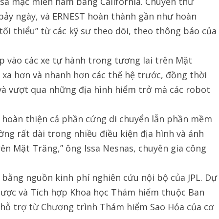
 sa mạc miền nam bang California. Chuyến thử
g bảy ngày, và ERNEST hoàn thành gần như hoàn
tối thiểu” từ các kỹ sư theo dõi, theo thông báo của
 vào các xe tự hành trong tương lai trên Mặt
 xa hơn và nhanh hơn các thế hệ trước, đồng thời
à vượt qua những địa hình hiểm trở mà các robot
 hoàn thiện cả phần cứng di chuyển lẫn phần mềm
g rất dài trong nhiều điều kiện địa hình và ánh
rên Mặt Trăng,” ông Issa Nesnas, chuyên gia công
 bằng nguồn kinh phí nghiên cứu nội bộ của JPL. Dự
 lược và Tích hợp Khoa học Thám hiểm thuộc Ban
 hỗ trợ từ Chương trình Thám hiểm Sao Hỏa của cơ