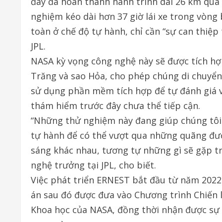
đây đã hoàn thành hành trình dài 26 km qua
nghiệm kéo dài hơn 37 giờ lái xe trong vòn
toàn ở chế độ tự hành, chỉ cần “sự can thiệp 
JPL.
NASA kỳ vọng công nghệ này sẽ được tích hợp
Trăng và sao Hỏa, cho phép chúng di chuyển
sử dụng phần mềm tích hợp để tự đánh giá v
thám hiểm trước đây chưa thể tiếp cận.
“Những thử nghiệm này đang giúp chúng tôi
tự hành để có thể vượt qua những quãng đườn
sáng khác nhau, tương tự những gì sẽ gặp t
nghệ trưởng tại JPL, cho biết.
Việc phát triển ERNEST bắt đầu từ năm 2022
án sau đó được đưa vào Chương trình Chiến
Khoa học của NASA, đồng thời nhận được sự