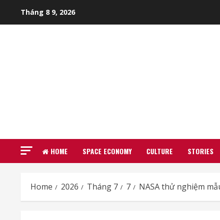
Skip
Tháng 8 9, 2026
to
content
HOME
SPACE ECONOMY
CULTURE
STORIES
Home
2026
Tháng 7
7
NASA thử nghiệm mẫu 