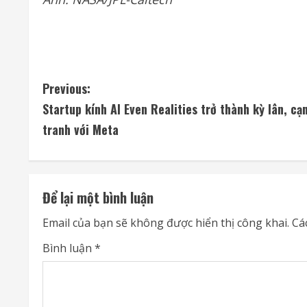
C
Previous:
Startup kính AI Even Realities trở thành kỳ lân, cạ
o
tranh với Meta
n
t
Để lại một bình luận
i
Email của bạn sẽ không được hiển thị công khai.
Cá
n
Bình luận
*
u
e