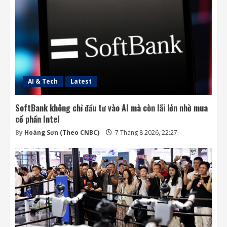
7 Tháng 8 2026, 18:00
3
Ba công ty điển hình phát triển công nghệ
trồng cây trên Mặt Trăng
7 Tháng 8 2026, 12:00
4
AI & Tech
Latest
SoftBank không chỉ đầu tư vào AI mà còn lãi lớn nhờ mua
cổ phần Intel
By
Hoàng Sơn (Theo CNBC)
7 Tháng 8 2026, 22:27