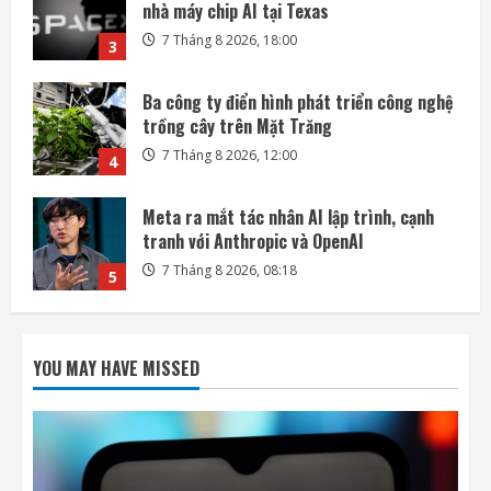
trồng cây trên Mặt Trăng
7 Tháng 8 2026, 12:00
4
Meta ra mắt tác nhân AI lập trình, cạnh
tranh với Anthropic và OpenAI
7 Tháng 8 2026, 08:18
5
SoftBank không chỉ đầu tư vào AI mà còn
lãi lớn nhờ mua cổ phần Intel
7 Tháng 8 2026, 22:27
1
DeepSeek đầu tư vào Unitree, hợp tác phát
triển AI cho robot hình người
YOU MAY HAVE MISSED
7 Tháng 8 2026, 22:20
2
SpaceX và Tesla đầu tư 16,8 tỷ USD xây
nhà máy chip AI tại Texas