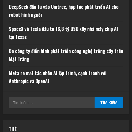
DeepSeek đầu tư vào Unitree, hợp tác phát triển AI cho
robot hình người
SpaceX và Tesla đầu tư 16,8 tỷ USD xây nhà máy chip AI
tại Texas
Ba công ty điển hình phát triển công nghệ trồng cây trên
Mặt Trăng
Meta ra mắt tác nhân AI lập trình, cạnh tranh với
Anthropic và OpenAI
Tìm
kiếm
cho:
THẺ