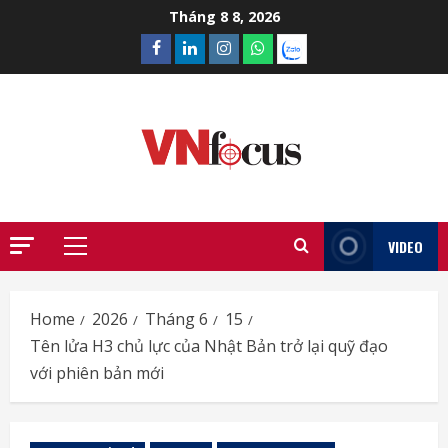
Skip
Tháng 8 8, 2026
to
Facebook
Linkedin
Instagram
What’sapp
Zalo
content
VIDEO
Primary
Menu
Home
2026
Tháng 6
15
Tên lửa H3 chủ lực của Nhật Bản trở lại quỹ đạo
với phiên bản mới