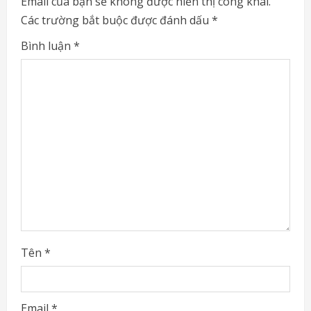
Email của bạn sẽ không được hiển thị công khai.
e
Các trường bắt buộc được đánh dấu
*
R
Bình luận
*
e
a
d
i
n
g
Tên
*
Email
*