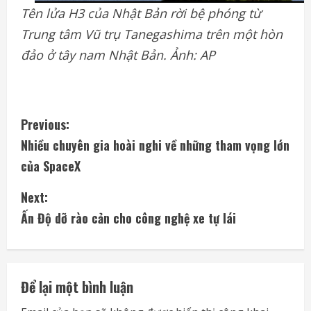
Tên lửa H3 của Nhật Bản rời bệ phóng từ
Trung tâm Vũ trụ Tanegashima trên một hòn
đảo ở tây nam Nhật Bản. Ảnh: AP
C
Previous:
Nhiều chuyên gia hoài nghi về những tham vọng lớn
o
của SpaceX
n
Next:
t
Ấn Độ dỡ rào cản cho công nghệ xe tự lái
i
n
Để lại một bình luận
u