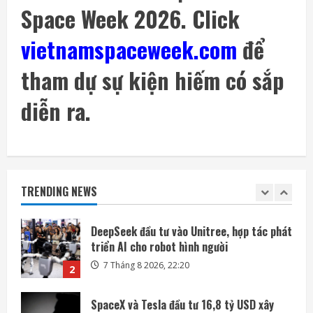
Space Week 2026. Click
Meta ra mắt tác nhân AI lập trình, cạnh
tranh với Anthropic và OpenAI
vietnamspaceweek.com
để
7 Tháng 8 2026, 08:18
5
tham dự sự kiện hiếm có sắp
SoftBank không chỉ đầu tư vào AI mà còn
lãi lớn nhờ mua cổ phần Intel
diễn ra.
7 Tháng 8 2026, 22:27
1
DeepSeek đầu tư vào Unitree, hợp tác phát
triển AI cho robot hình người
TRENDING NEWS
7 Tháng 8 2026, 22:20
2
SpaceX và Tesla đầu tư 16,8 tỷ USD xây
nhà máy chip AI tại Texas
7 Tháng 8 2026, 18:00
3
Ba công ty điển hình phát triển công nghệ