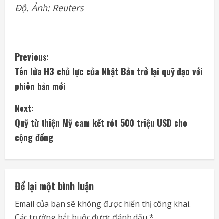
Độ. Ảnh: Reuters
C
Previous:
Tên lửa H3 chủ lực của Nhật Bản trở lại quỹ đạo với
o
phiên bản mới
n
Next:
t
Quỹ từ thiện Mỹ cam kết rót 500 triệu USD cho
i
cộng đồng
n
u
Để lại một bình luận
e
Email của bạn sẽ không được hiển thị công khai.
Các trường bắt buộc được đánh dấu
*