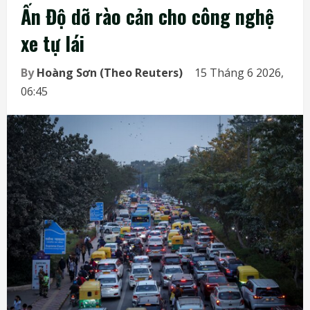
Ấn Độ dỡ rào cản cho công nghệ
xe tự lái
By
Hoàng Sơn (Theo Reuters)
15 Tháng 6 2026,
06:45