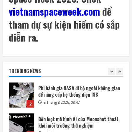
lãi lớn nhờ mua cổ phần Intel
vietnamspaceweek.com
để
7 Tháng 8 2026, 22:27
5
tham dự sự kiện hiếm có sắp
Mỗi ngày có thêm 1.200 triệu phú, nước
Mỹ giàu lên hay chỉ người giàu càng giàu?
diễn ra.
8 Tháng 8 2026, 08:55
1
Phi hành gia NASA đi bộ ngoài không gian
để nâng cấp hệ thống điện ISS
TRENDING NEWS
8 Tháng 8 2026, 08:47
2
Đến lượt mô hình AI của Moonshot thoát
khỏi môi trường thử nghiệm
8 Tháng 8 2026, 07:58
3
Khai thác điện từ đất ở Nhật Bản: giấc mơ
lớn từ ánh sáng nhỏ