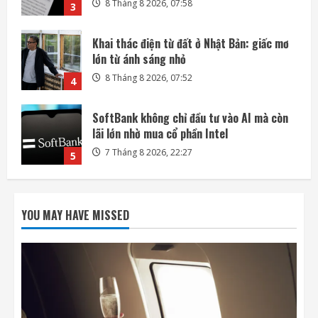
8 Tháng 8 2026, 07:52
4
SoftBank không chỉ đầu tư vào AI mà còn
lãi lớn nhờ mua cổ phần Intel
7 Tháng 8 2026, 22:27
5
Mỗi ngày có thêm 1.200 triệu phú, nước
Mỹ giàu lên hay chỉ người giàu càng giàu?
8 Tháng 8 2026, 08:55
1
Phi hành gia NASA đi bộ ngoài không gian
để nâng cấp hệ thống điện ISS
YOU MAY HAVE MISSED
8 Tháng 8 2026, 08:47
2
Đến lượt mô hình AI của Moonshot thoát
khỏi môi trường thử nghiệm
8 Tháng 8 2026, 07:58
3