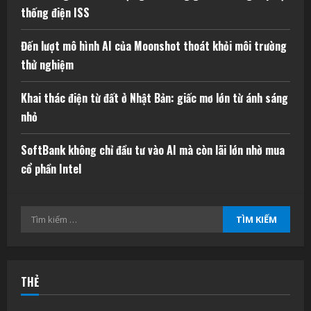
thống điện ISS
Đến lượt mô hình AI của Moonshot thoát khỏi môi trường
thử nghiệm
Khai thác điện từ đất ở Nhật Bản: giấc mơ lớn từ ánh sáng
nhỏ
SoftBank không chỉ đầu tư vào AI mà còn lãi lớn nhờ mua
cổ phần Intel
Tìm
kiếm
cho:
THẺ