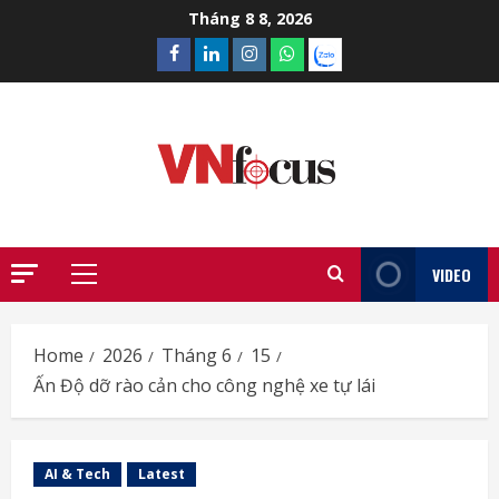
Skip
Tháng 8 8, 2026
to
Facebook
Linkedin
Instagram
What’sapp
Zalo
content
VIDEO
Primary
Menu
Home
2026
Tháng 6
15
Ấn Độ dỡ rào cản cho công nghệ xe tự lái
AI & Tech
Latest