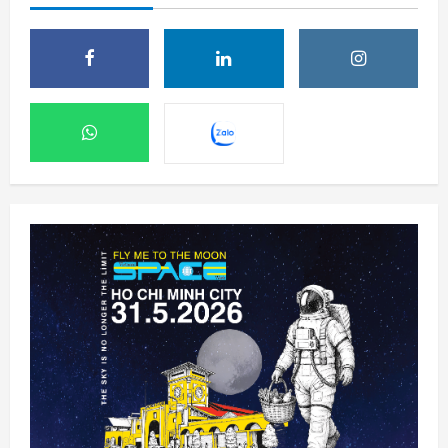
Phi hành gia NASA đi bộ ngoài không gian
để nâng cấp hệ thống điện ISS
8 Tháng 8 2026, 08:47
2
Đến lượt mô hình AI của Moonshot thoát