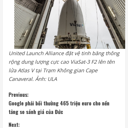
United Launch Alliance đặt vệ tinh băng thông
rộng dung lượng cực cao ViaSat-3 F2 lên tên
lửa Atlas V tại Trạm Không gian Cape
Canaveral. Ảnh: ULA
C
Previous:
Google phải bồi thường 465 triệu euro cho nền
o
tảng so sánh giá của Đức
n
Next: