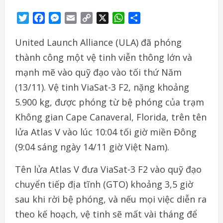
Twitter
Facebook
Messenger
Email
Copy
X
WhatsApp
Share
Link
United Launch Alliance (ULA) đã phóng
thành công một vệ tinh viễn thông lớn và
mạnh mẽ vào quỹ đạo vào tối thứ Năm
(13/11). Vệ tinh ViaSat-3 F2, nặng khoảng
5.900 kg, được phóng từ bệ phóng của trạm
Không gian Cape Canaveral, Florida, trên tên
lửa Atlas V vào lúc 10:04 tối giờ miền Đông
(9:04 sáng ngày 14/11 giờ Việt Nam).
Tên lửa Atlas V đưa ViaSat-3 F2 vào quỹ đạo
chuyển tiếp địa tĩnh (GTO) khoảng 3,5 giờ
sau khi rời bệ phóng, và nếu mọi việc diễn ra
theo kế hoạch, vệ tinh sẽ mất vài tháng để