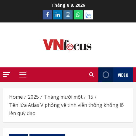
Skip
Tháng 8 8, 2026
to
Facebook
Linkedin
Instagram
What’sapp
Zalo
content
VIDEO
Primary
Menu
Home
2025
Tháng mười một
15
Tên lửa Atlas V phóng vệ tinh viễn thông khổng lồ
lên quỹ đạo