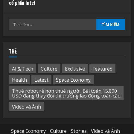
cổ phần Intel
Tìm
kiếm
cho:
THẺ
AI & Tech
Culture
Exclusive
Featured
Health
Latest
Space Economy
Thuê robot rẻ hơn thuê người: Bài toán 15.000
USD đang thay đổi thị trường lao động toàn cầu
Video và Ảnh
Space Economy
Culture
Stories
Video và Ảnh