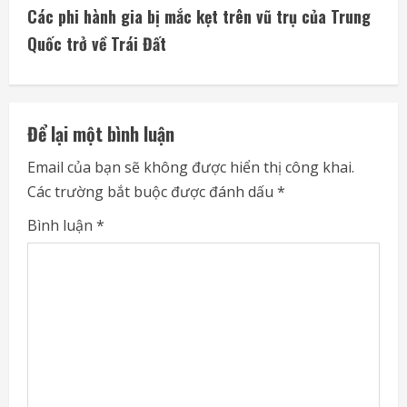
t
Các phi hành gia bị mắc kẹt trên vũ trụ của Trung
i
Quốc trở về Trái Đất
n
u
Để lại một bình luận
e
Email của bạn sẽ không được hiển thị công khai.
Các trường bắt buộc được đánh dấu
*
R
Bình luận
*
e
a
d
i
n