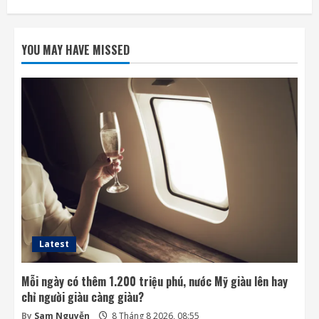
Phi hành gia NASA đi bộ ngoài không gian
để nâng cấp hệ thống điện ISS
YOU MAY HAVE MISSED
8 Tháng 8 2026, 08:47
2
Đến lượt mô hình AI của Moonshot thoát
khỏi môi trường thử nghiệm
8 Tháng 8 2026, 07:58
3
Khai thác điện từ đất ở Nhật Bản: giấc mơ
lớn từ ánh sáng nhỏ
8 Tháng 8 2026, 07:52
4
Latest
Mỗi ngày có thêm 1.200 triệu phú, nước Mỹ giàu lên hay
chỉ người giàu càng giàu?
By
Sam Nguyễn
8 Tháng 8 2026, 08:55