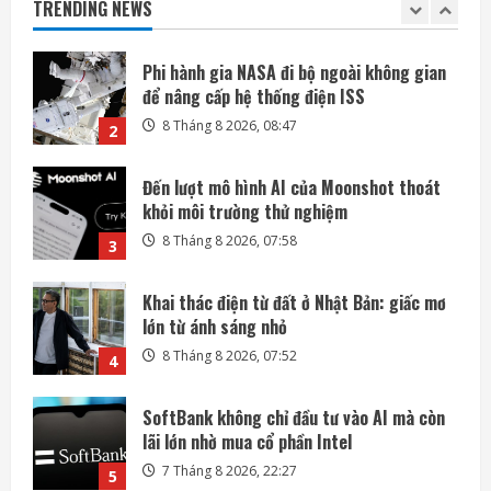
TRENDING NEWS
8 Tháng 8 2026, 08:47
2
Đến lượt mô hình AI của Moonshot thoát
khỏi môi trường thử nghiệm
8 Tháng 8 2026, 07:58
3
Khai thác điện từ đất ở Nhật Bản: giấc mơ
lớn từ ánh sáng nhỏ
8 Tháng 8 2026, 07:52
4
SoftBank không chỉ đầu tư vào AI mà còn
lãi lớn nhờ mua cổ phần Intel
7 Tháng 8 2026, 22:27
5
Mỗi ngày có thêm 1.200 triệu phú, nước
Mỹ giàu lên hay chỉ người giàu càng giàu?
8 Tháng 8 2026, 08:55
1