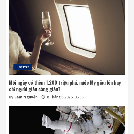
Đến lượt mô hình AI của Moonshot thoát
khỏi môi trường thử nghiệm
8 Tháng 8 2026, 07:58
3
Khai thác điện từ đất ở Nhật Bản: giấc mơ
lớn từ ánh sáng nhỏ
8 Tháng 8 2026, 07:52
4
Latest
Mỗi ngày có thêm 1.200 triệu phú, nước Mỹ giàu lên hay
chỉ người giàu càng giàu?
By
Sam Nguyễn
8 Tháng 8 2026, 08:55