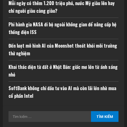
Mỗi ngày có thêm 1.200 triệu phú, nước Mỹ giàu lên hay
chỉ người giàu càng giàu?
Phi hành gia NASA đi bộ ngoài không gian để nâng cấp hệ
thống điện ISS
Đến lượt mô hình AI của Moonshot thoát khỏi môi trường
thử nghiệm
Khai thác điện từ đất ở Nhật Bản: giấc mơ lớn từ ánh sáng
nhỏ
SoftBank không chỉ đầu tư vào AI mà còn lãi lớn nhờ mua
cổ phần Intel
Tìm
kiếm