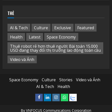
cho:
THẺ
AI & Tech
Culture
Exclusive
Featured
Health
Latest
Space Economy
Thuê robot rẻ hơn thuê người: Bài toán 15.000
USD đang thay đổi thị trường lao động toàn cầu
Video và Ảnh
Space Economy
Culture
Stories
Video và Ảnh
AI & Tech
Health
Facebook
Linkedin
Instagram
What’sapp
Zalo