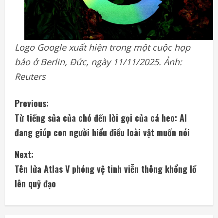
Logo Google xuất hiện trong một cuộc họp
báo ở Berlin, Đức, ngày 11/11/2025. Ảnh:
Reuters
C
Previous:
Từ tiếng sủa của chó đến lời gọi của cá heo: AI
o
đang giúp con người hiểu điều loài vật muốn nói
n
Next:
t
Tên lửa Atlas V phóng vệ tinh viễn thông khổng lồ
i
lên quỹ đạo
n