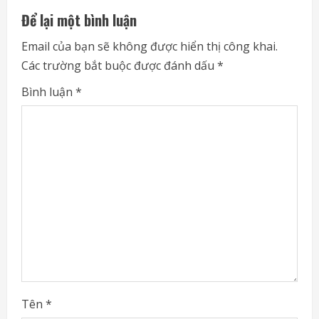
u
Để lại một bình luận
e
Email của bạn sẽ không được hiển thị công khai.
Các trường bắt buộc được đánh dấu
*
R
Bình luận
*
e
a
d
i
n
g
Tên
*