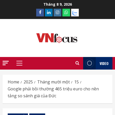
Skip
Tháng 8 9, 2026
to
Facebook
Linkedin
Instagram
What’sapp
Zalo
content
VIDEO
Primary
Menu
Home
2025
Tháng mười một
15
Google phải bồi thường 465 triệu euro cho nền
tảng so sánh giá của Đức