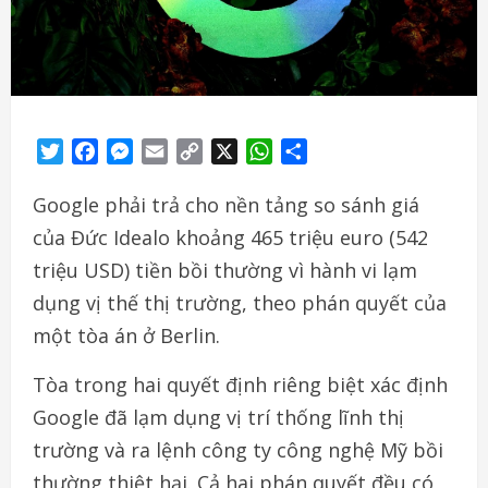
Twitter
Facebook
Messenger
Email
Copy
X
WhatsApp
Share
Link
Google phải trả cho nền tảng so sánh giá
của Đức Idealo khoảng 465 triệu euro (542
triệu USD) tiền bồi thường vì hành vi lạm
dụng vị thế thị trường, theo phán quyết của
một tòa án ở Berlin.
Tòa trong hai quyết định riêng biệt xác định
Google đã lạm dụng vị trí thống lĩnh thị
trường và ra lệnh công ty công nghệ Mỹ bồi
thường thiệt hại. Cả hai phán quyết đều có