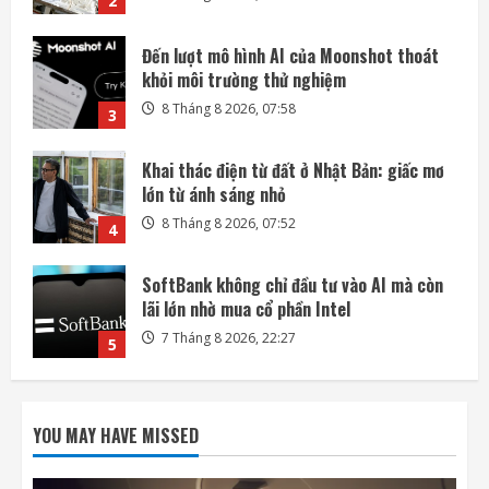
3
Khai thác điện từ đất ở Nhật Bản: giấc mơ
lớn từ ánh sáng nhỏ
8 Tháng 8 2026, 07:52
4
SoftBank không chỉ đầu tư vào AI mà còn
lãi lớn nhờ mua cổ phần Intel
7 Tháng 8 2026, 22:27
5
Mỗi ngày có thêm 1.200 triệu phú, nước
Mỹ giàu lên hay chỉ người giàu càng giàu?
8 Tháng 8 2026, 08:55
1
Phi hành gia NASA đi bộ ngoài không gian
để nâng cấp hệ thống điện ISS
YOU MAY HAVE MISSED
8 Tháng 8 2026, 08:47
2