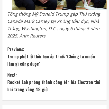
Tổng thống Mỹ Donald Trump gặp Thủ tướng
Canada Mark Carney tại Phòng Bầu dục, Nhà
Trắng, Washington, D.C., ngày 6 tháng 5 năm
2025. Ảnh: Reuters
C
Previous:
Trump phớt lờ thời hạn áp thuế: ‘Chúng ta muốn
o
làm gì cũng được’
n
Next:
t
Rocket Lab phóng thành công tên lửa Electron thứ
i
hai trong vòng 48 giờ
n