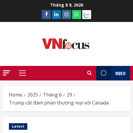
Skip
Tháng 8 9, 2026
to
Facebook
Linkedin
Instagram
What’sapp
Zalo
content
VIDEO
Primary
Menu
Home
2025
Tháng 6
29
Trump cắt đàm phán thương mại với Canada
Latest