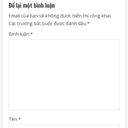
u
Để lại một bình luận
e
Email của bạn sẽ không được hiển thị công khai.
Các trường bắt buộc được đánh dấu
*
R
Bình luận
*
e
a
d
i
n
g
Tên
*