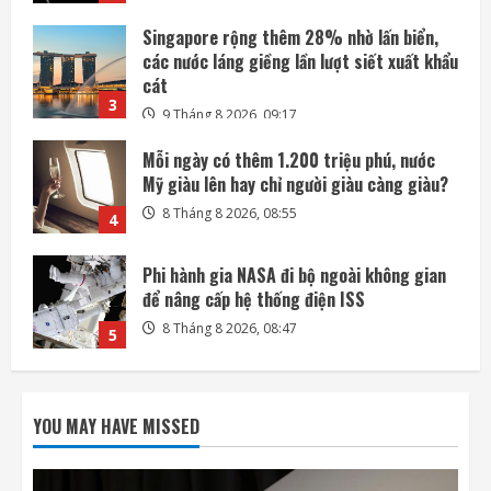
Mỗi ngày có thêm 1.200 triệu phú, nước
Mỹ giàu lên hay chỉ người giàu càng giàu?
8 Tháng 8 2026, 08:55
4
Phi hành gia NASA đi bộ ngoài không gian
để nâng cấp hệ thống điện ISS
8 Tháng 8 2026, 08:47
5
Amazon tài trợ nhà máy điện khí khổng lồ
phục vụ các trung tâm dữ liệu
9 Tháng 8 2026, 09:23
1
OpenAI trì hoãn việc phát triển mô hình
Astra vì lo ngại an ninh
YOU MAY HAVE MISSED
9 Tháng 8 2026, 09:21
2