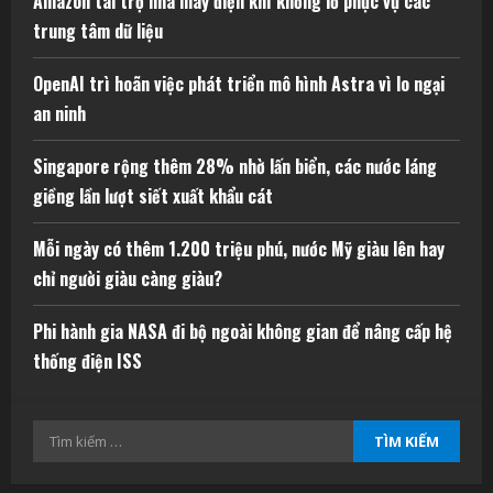
Amazon tài trợ nhà máy điện khí khổng lồ phục vụ các
trung tâm dữ liệu
OpenAI trì hoãn việc phát triển mô hình Astra vì lo ngại
an ninh
Singapore rộng thêm 28% nhờ lấn biển, các nước láng
giềng lần lượt siết xuất khẩu cát
Mỗi ngày có thêm 1.200 triệu phú, nước Mỹ giàu lên hay
chỉ người giàu càng giàu?
Phi hành gia NASA đi bộ ngoài không gian để nâng cấp hệ
thống điện ISS
Tìm
kiếm