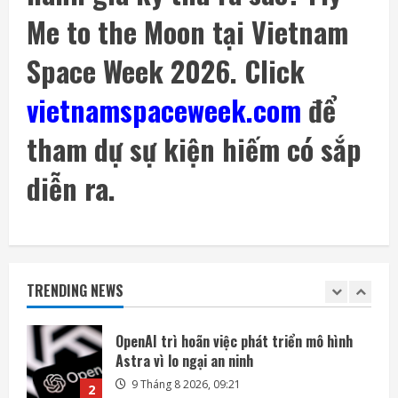
8 Tháng 8 2026, 08:55
4
Me to the Moon tại Vietnam
Space Week 2026. Click
Phi hành gia NASA đi bộ ngoài không gian
để nâng cấp hệ thống điện ISS
vietnamspaceweek.com
để
8 Tháng 8 2026, 08:47
5
tham dự sự kiện hiếm có sắp
Amazon tài trợ nhà máy điện khí khổng lồ
phục vụ các trung tâm dữ liệu
diễn ra.
9 Tháng 8 2026, 09:23
1
OpenAI trì hoãn việc phát triển mô hình
Astra vì lo ngại an ninh
TRENDING NEWS
9 Tháng 8 2026, 09:21
2
Singapore rộng thêm 28% nhờ lấn biển,
các nước láng giềng lần lượt siết xuất khẩu
cát
3
9 Tháng 8 2026, 09:17