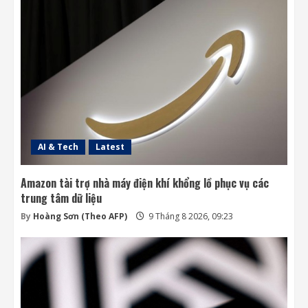
Singapore rộng thêm 28% nhờ lấn biển,
các nước láng giềng lần lượt siết xuất khẩu
cát
3
9 Tháng 8 2026, 09:17
Mỗi ngày có thêm 1.200 triệu phú, nước
Mỹ giàu lên hay chỉ người giàu càng giàu?
8 Tháng 8 2026, 08:55
4
AI & Tech
Latest
Amazon tài trợ nhà máy điện khí khổng lồ phục vụ các
trung tâm dữ liệu
By
Hoàng Sơn (Theo AFP)
9 Tháng 8 2026, 09:23