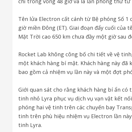
chỉ trong vòng 48 giờ và là lần phóng thứ tư
Tên lửa Electron cất cánh từ Bệ phóng Số 1 
giờ miền Đông (ET). Giai đoạn đẩy cuối của t
Mặt Trời cao 650 km chưa đầy một giờ sau đ
Rocket Lab không công bố chi tiết về vệ tinh
một khách hàng bí mật. Khách hàng này đã 
bao gồm cả nhiệm vụ lần này và một đợt phón
Giới quan sát cho rằng khách hàng bí ẩn có t
tinh nhỏ Lyra phục vụ dịch vụ vạn vật kết nối
phóng hai vệ tinh trên các chuyến bay Tran
tinh trên phù hiệu nhiệm vụ Electron lần nà
tinh Lyra.