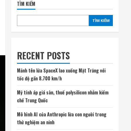
TÌM KIẾM
TÌM KIẾM
RECENT POSTS
Mảnh tên lửa SpaceX lao xuống Mặt Trăng với
tốc độ gần 8.700 km/h
Mỹ tính áp giá sàn, thuế polysilicon nhằm kiềm
chế Trung Quốc
Mô hình AI của Anthropic lừa con người trong
thử nghiệm an ninh