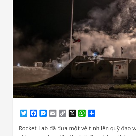
Twitter
Facebook
Messenger
Email
Copy
X
WhatsApp
Share
Link
Rocket Lab đã đưa một vệ tinh lên quỹ đạo v