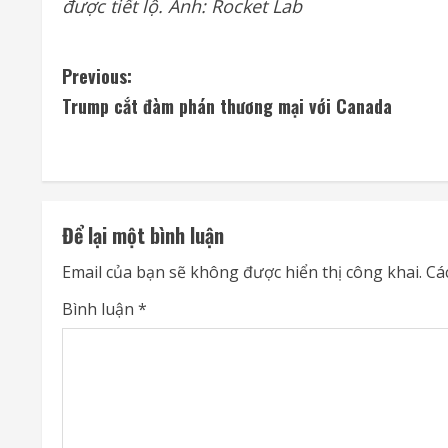
được tiết lộ. Ảnh: Rocket Lab
C
Previous:
Trump cắt đàm phán thương mại với Canada
o
n
t
Để lại một bình luận
i
Email của bạn sẽ không được hiển thị công khai.
Cá
n
Bình luận
*
u
e
R