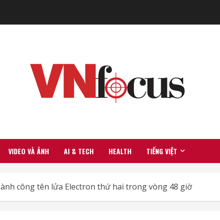
VIDEO VÀ ẢNH
AI & TECH
HEALTH
TIẾNG VIỆT
ành công tên lửa Electron thứ hai trong vòng 48 giờ