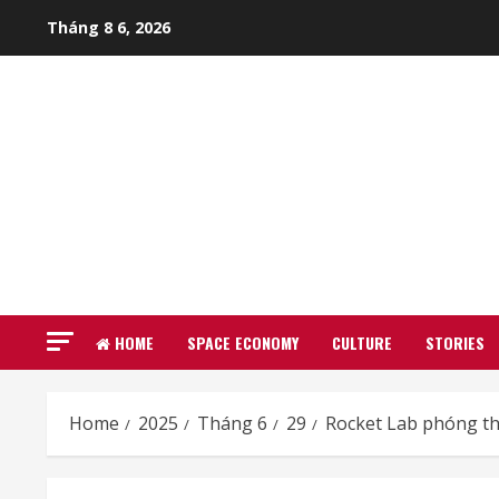
Skip
Tháng 8 6, 2026
to
content
HOME
SPACE ECONOMY
CULTURE
STORIES
Home
2025
Tháng 6
29
Rocket Lab phóng th