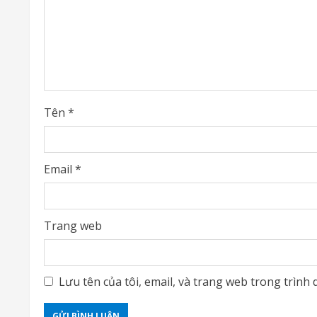
e
a
d
i
Tên
*
n
g
Email
*
Trang web
Lưu tên của tôi, email, và trang web trong trình d