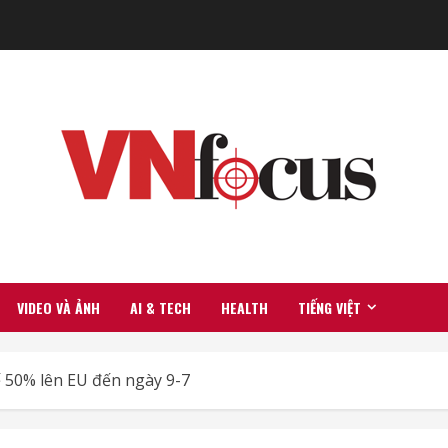
VIDEO VÀ ẢNH
AI & TECH
HEALTH
TIẾNG VIỆT
 50% lên EU đến ngày 9-7