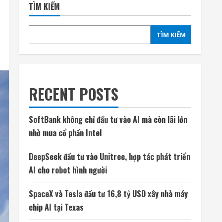
TÌM KIẾM
TÌM KIẾM
RECENT POSTS
SoftBank không chỉ đầu tư vào AI mà còn lãi lớn
nhờ mua cổ phần Intel
DeepSeek đầu tư vào Unitree, hợp tác phát triển
AI cho robot hình người
SpaceX và Tesla đầu tư 16,8 tỷ USD xây nhà máy
chip AI tại Texas