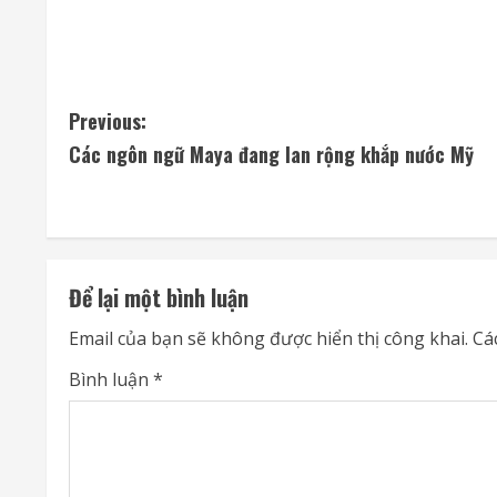
C
Previous:
Các ngôn ngữ Maya đang lan rộng khắp nước Mỹ
o
n
t
Để lại một bình luận
i
Email của bạn sẽ không được hiển thị công khai.
Cá
n
Bình luận
*
u
e