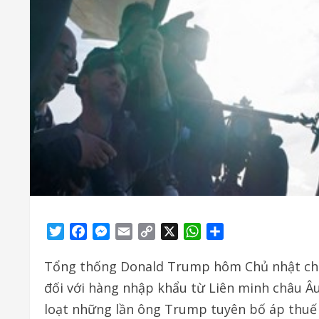
Twitter
Facebook
Messenger
Email
Copy
X
WhatsApp
Share
Link
Tổng thống Donald Trump hôm Chủ nhật cho
đối với hàng nhập khẩu từ Liên minh châu Â
loạt những lần ông Trump tuyên bố áp thuế s