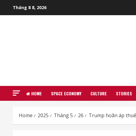
Skip
Tháng 8 8, 2026
to
content
HOME
SPACE ECONOMY
CULTURE
STORIES
Home
2025
Tháng 5
26
Trump hoãn áp thuế