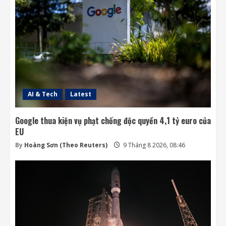
Mỹ giàu lên hay chỉ người giàu càng giàu?
8 Tháng 8 2026, 08:55
3
Phi hành gia NASA đi bộ ngoài không gian
để nâng cấp hệ thống điện ISS
8 Tháng 8 2026, 08:47
4
AI & Tech
Latest
Google thua kiện vụ phạt chống độc quyền 4,1 tỷ euro của
EU
By
Hoàng Sơn (Theo Reuters)
9 Tháng 8 2026, 08:46