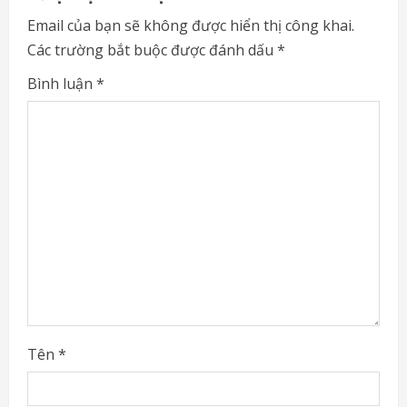
n
Email của bạn sẽ không được hiển thị công khai.
u
Các trường bắt buộc được đánh dấu
*
e
Bình luận
*
R
e
a
d
i
n
g
Tên
*