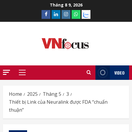
Skip
Tháng 8 9, 2026
to
Facebook
Linkedin
Instagram
What’sapp
Zalo
content
VIDEO
Primary
Menu
Home
2025
Tháng 5
3
Thiết bị Link của Neuralink được FDA “chuẩn
thuận”