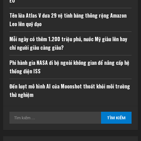
EU
Tên lửa Atlas V đưa 29 vệ tinh băng thông rộng Amazon
Leo lên quỹ đạo
Mỗi ngày có thêm 1.200 triệu phú, nước Mỹ giàu lên hay
chỉ người giàu càng giàu?
Phi hành gia NASA đi bộ ngoài không gian để nâng cấp hệ
thống điện ISS
Đến lượt mô hình AI của Moonshot thoát khỏi môi trường
thử nghiệm
Tìm
kiếm
cho: