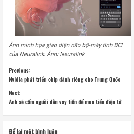
Ảnh minh họa giao diện não bộ-máy tính BCI
của Neuralink. Ảnh: Neuralink
C
Previous:
Nvidia phát triển chip dành riêng cho Trung Quốc
o
Next:
n
Anh sẽ cấm người dân vay tiền để mua tiền điện tử
t
i
Để lại một bình luận