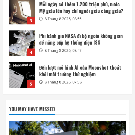
Phi hành gia NASA đi bộ ngoài không gian
để nâng cấp hệ thống điện ISS
8 Tháng 8 2026, 08:47
4
Đến lượt mô hình AI của Moonshot thoát
khỏi môi trường thử nghiệm
8 Tháng 8 2026, 07:58
5
Google thua kiện vụ phạt chống độc quyền
4,1 tỷ euro của EU
9 Tháng 8 2026, 08:46
1
Tên lửa Atlas V đưa 29 vệ tinh băng thông
rộng Amazon Leo lên quỹ đạo
YOU MAY HAVE MISSED
9 Tháng 8 2026, 08:43
2
Mỗi ngày có thêm 1.200 triệu phú, nước