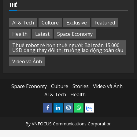
THẺ
AI & Tech
Culture
Exclusive
Featured
Health
Latest
Space Economy
Thuê robot rẻ hơn thuê người: Bài toán 15.000
USD đang thay đổi thị trường lao động toàn cầu
Video và Ảnh
Space Economy
Culture
Stories
Video và Ảnh
AI & Tech
Health
Facebook
Linkedin
Instagram
What’sapp
Zalo