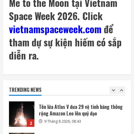
Me to the Moon tại Vietnam
Space Week 2026. Click
Đến lượt mô hình AI của Moonshot thoát
khỏi môi trường thử nghiệm
vietnamspaceweek.com
để
8 Tháng 8 2026, 07:58
5
tham dự sự kiện hiếm có sắp
Google thua kiện vụ phạt chống độc quyền
4,1 tỷ euro của EU
diễn ra.
9 Tháng 8 2026, 08:46
1
Tên lửa Atlas V đưa 29 vệ tinh băng thông
rộng Amazon Leo lên quỹ đạo
TRENDING NEWS
9 Tháng 8 2026, 08:43
2
Mỗi ngày có thêm 1.200 triệu phú, nước
Mỹ giàu lên hay chỉ người giàu càng giàu?
8 Tháng 8 2026, 08:55
3