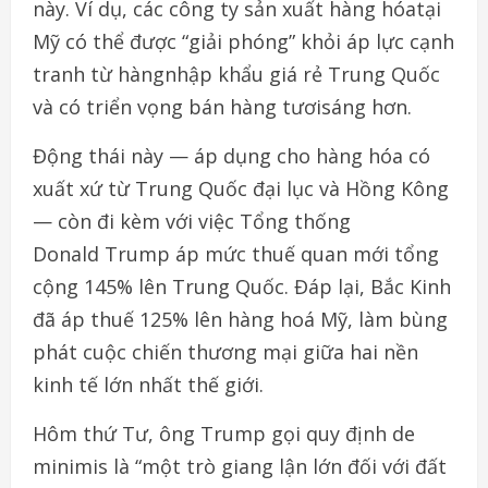
này
.
Ví
dụ
,
các
công
ty
sản
xuất
hàng
hóa
tại
Mỹ
có
thể
được
“
giải
phóng
”
khỏi
áp
lực
cạnh
tranh
từ
hàng
nhập
khẩu
giá
rẻ
Trung Quốc
và
có
triển
vọng
bán
hàng
tươi
sáng
hơn
.
Động
thái
này
—
áp
dụng
cho
hàng
hóa
có
xuất
xứ
từ
Trung Quốc
đại
lục
và
Hồng
Kông
—
còn
đi
kèm
với
việc
Tổng
thống
Donald
Trump
áp
mức
thuế
quan
mới
tổng
cộng
145%
lên Trung Quốc
.
Đáp
lại
, Bắc Kinh
đã
áp
thuế
125%
lên
hàng
hoá Mỹ
,
làm
bùng
phát
cuộc
chiến
thương
mại
giữa
hai
nền
kinh
tế lớn
nhất
thế
giới
.
Hôm
thứ
Tư
,
ông
Trump
gọi
quy
định
de
minimis
là
“
một
trò giang
lận
lớn
đối
với
đất