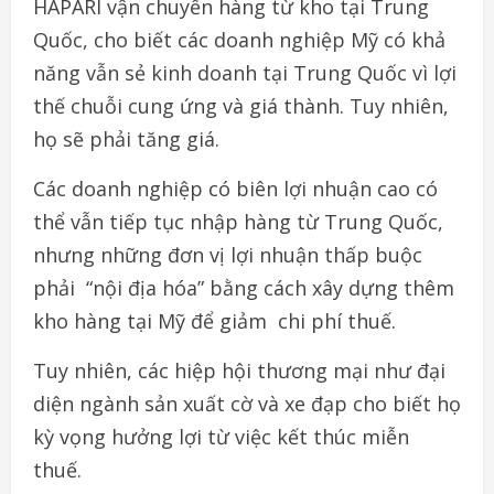
HAPARI
vận
chuyển
hàng
từ
kho
tại Trung
Quốc,
cho
biết
các
doanh
nghiệp
Mỹ
có
khả
năng
vẫn
sẻ kinh
doanh
tại
Trung Quốc
vì
lợi
thế
chuỗi
cung
ứng
và
giá thành.
Tuy
nhiên
,
họ
sẽ
phải
tăng
giá
.
Các
doanh
nghiệp
có
biên
lợi
nhuận
cao
có
thể
vẫn
tiếp
tục
nhập hàng
từ
Trung Quốc,
nhưng
những
đơn
vị
lợi
nhuận
thấp
buộc
phải
“
nội
địa
hóa
”
bằng
cách
xây
dựng
thêm
kho
hàng
tại
Mỹ
để giảm
chi
phí
thuế
.
Tuy
nhiên
,
c
ác
hiệp
hội
thương
mại
như
đại
diện
ngành
sản
xuất cờ
và
xe
đạp
cho
biết
họ
kỳ
vọng
hưởng
lợi
từ
việc
kết
thúc miễn
thuế
.