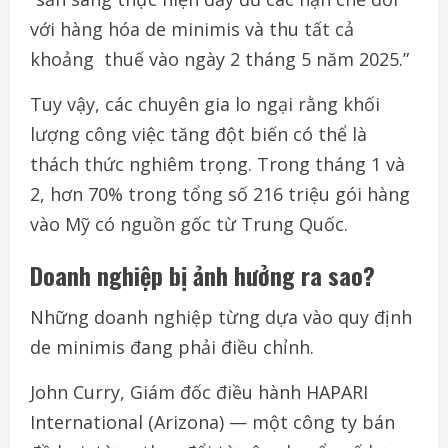
với
hàng
hóa
de minimis
và
thu
tất cả
khoảng
thuế
vào
ngày
2
tháng
5
năm
2025.”
Tuy
vậy
,
các
chuyên
gia
lo
ngại
rằng
khối
lượng
công
việc
tăng đột
biến
có
thể
là
thách
thức
nghiêm
trọng
. Trong
tháng
1
và
2,
hơn
70%
trong
tổng
số
216
triệu
gói
hàng
vào
Mỹ
có
nguồn
gốc từ
Trung Quốc.
Doanh
nghiệp
bị
ảnh
hưởng
ra
sao
?
Những
doanh
nghiệp
từng
dựa
vào
quy
định
de minimis đang phải
điều
chỉnh
.
John Curry,
Giám
đốc
điều
hành
HAPARI
International (Arizona) —
một
công
ty
bán