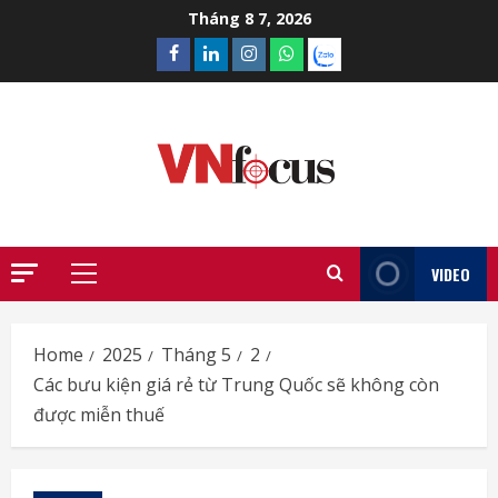
Skip
Tháng 8 7, 2026
to
Facebook
Linkedin
Instagram
What’sapp
Zalo
content
VIDEO
Primary
Menu
Home
2025
Tháng 5
2
Các bưu kiện giá rẻ từ Trung Quốc sẽ không còn
được miễn thuế