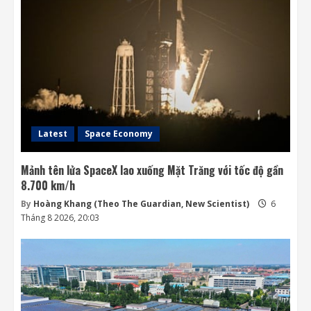
trong thử nghiệm an ninh
6 Tháng 8 2026, 19:28
3
Honda quay lại lĩnh vực robot với bàn tay
robot siêu khéo léo
6 Tháng 8 2026, 06:35
4
Latest
Space Economy
Mảnh tên lửa SpaceX lao xuống Mặt Trăng với tốc độ gần
8.700 km/h
By
Hoàng Khang (Theo The Guardian, New Scientist)
6
Tháng 8 2026, 20:03