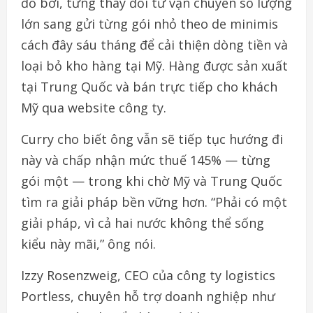
đồ
bơi
,
từng
thay
đổi
từ
vận chuyển
số
lượng
lớn
sang
gửi
từng
gói
nhỏ
theo
de minimis
cách đây
sáu
tháng
để
cải
thiện
dòng
tiền
và
loại
bỏ
kho
hàng
tại
Mỹ
.
Hàng
được
sản
xuất
tại
Trung Quốc
và
bán
trực
tiếp
cho
khách
Mỹ
qua website
công
ty.
Curry
cho
biết
ông
vẫn
sẽ
tiếp
tục
hướng
đi
này
và
chấp
nhận mức
thuế
145% —
từng
gói
một
—
trong
khi
chờ
Mỹ
và
Trung Quốc
tìm
ra
giải
pháp
bền
vững
hơn
.
“
Phải
có
một
giải
pháp
, vì cả
hai
nước
không
thể
sống
kiểu
này
mãi
,”
ông
nói
.
Izzy Rosenzweig, CEO
của
công
ty logistics
Portless
,
chuyên
hỗ trợ doanh
nghiệp
như