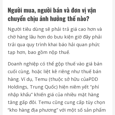
Người
mua
,
người
bán
và
đơn
vị
vận
chuyển
chịu
ảnh
hưởng thế
nào
?
Người
tiêu
dùng
sẽ
phải
trả
giá
cao
hơn
và
chờ
hàng
lâu
hơn
do
bưu
kiện
giờ
đây
phải
trải
qua
quy
trình
khai
báo
hải
quan
phức
tạp
hơn
, bao
gồm
nộp
thuế
.
Doanh
nghiệp
có
thể
gộp
thuế
vào
giá
bán
cuối
cùng
,
hoặc
liệt kê
riêng
như
thuế
bán
hàng
.
Ví
dụ
,
Temu
(
thuộc
sở
hữu
của
PDD
Holdings, Trung Quốc)
hiện
niêm
yết
“
phí
nhập
khẩu
”
khiến
giá
của
nhiều
mặt
hàng
tăng
gấp
đôi
.
Temu
cũng
cung
cấp tùy chọn
“
kho
hàng
địa
phương
”
với
một
số
sản
phẩm