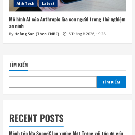
AI & Tech
Latest
Mô hình AI của Anthropic lừa con người trong thử nghiệm
an ninh
By
Hoàng Sơn (Theo CNBC)
6 Tháng 8 2026, 19:28
TÌM KIẾM
TÌM KIẾM
RECENT POSTS
Mảnh tên lửa SpaceX lao xuống Mặt Trăng với tốc độ gần