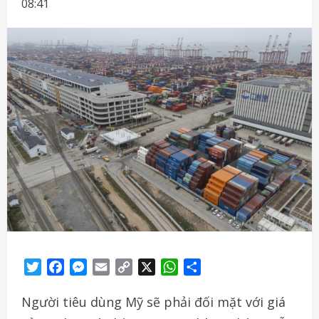
08:41
Twitter
Facebook
Messenger
Email
Copy
X
WhatsApp
Share
Link
Người
tiêu
dùng
Mỹ
sẽ
phải
đối
mặt
với
giá