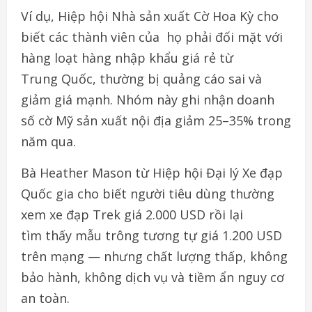
Ví
dụ
,
Hiệp
hội
Nhà
sản
xuất
Cờ
Hoa
Kỳ
cho
biết
các
thành
viên của
họ
phải
đối
mặt
với
hàng
loạt
hàng
nhập
khẩu
giá
rẻ
từ
Trung
Quốc,
thường
bị
quảng
cáo
sai
và
giảm
giá
mạnh
.
Nhóm này
ghi
nhận
doanh
số
cờ
Mỹ
sản
xuất
nội
địa
giảm
25–35%
trong
năm
qua.
Bà
Heather Mason
từ
Hiệp
hội
Đại
lý
Xe
đạp
Quốc
gia
cho
biết người
tiêu
dùng
thường
xem
xe
đạp
Trek
giá
2.000 USD
rồi
lại
tìm
thấy
mẫu
trông
tương
tự
giá
1.200 USD
trên
mạng
— nhưng chất
lượng
thấp
,
không
bảo
hành
,
không
dịch
vụ
và
tiềm
ẩn nguy
cơ
an
toàn
.