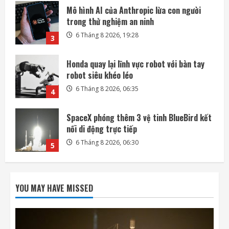
Honda quay lại lĩnh vực robot với bàn tay
robot siêu khéo léo
6 Tháng 8 2026, 06:35
4
SpaceX phóng thêm 3 vệ tinh BlueBird kết
nối di động trực tiếp
6 Tháng 8 2026, 06:30
5
Mảnh tên lửa SpaceX lao xuống Mặt Trăng
với tốc độ gần 8.700 km/h
6 Tháng 8 2026, 20:03
1
Mỹ tính áp giá sàn, thuế polysilicon nhằm
kiềm chế Trung Quốc
YOU MAY HAVE MISSED
6 Tháng 8 2026, 19:44
2
Mô hình AI của Anthropic lừa con người