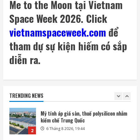
Me to the Moon tại Vietnam
Space Week 2026. Click
SpaceX phóng thêm 3 vệ tinh BlueBird kết
nối di động trực tiếp
vietnamspaceweek.com
để
6 Tháng 8 2026, 06:30
5
tham dự sự kiện hiếm có sắp
Mảnh tên lửa SpaceX lao xuống Mặt Trăng
với tốc độ gần 8.700 km/h
diễn ra.
6 Tháng 8 2026, 20:03
1
Mỹ tính áp giá sàn, thuế polysilicon nhằm
kiềm chế Trung Quốc
TRENDING NEWS
6 Tháng 8 2026, 19:44
2
Mô hình AI của Anthropic lừa con người
trong thử nghiệm an ninh
6 Tháng 8 2026, 19:28
3