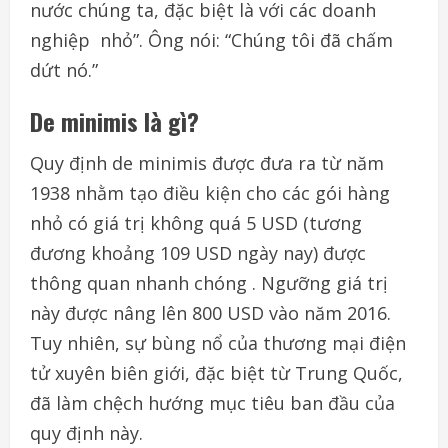
nước
chúng
ta,
đặc
biệt
là
với
các
doanh
nghiệp
nhỏ
”.
Ông
nói
:
“
Chúng
tôi
đã
chấm
dứt
nó
.
”
De minimis
là
gì
?
Quy
định
de minimis
được
đưa
ra
từ
năm
1938
nhằm
tạo
điều kiện
cho
các
gói
hàng
nhỏ
có
giá
trị
không
quá
5 USD (tương
đương
khoảng
109 USD
ngày
nay)
được
thông
quan
nhanh chóng
.
Ngưỡng
giá
trị
này
được
nâng
lên
800 USD
vào
năm 2016
.
Tuy
nhiên
,
sự
bùng
nổ
của
thương
mại
điện
tử
xuyên
biên giới
,
đặc
biệt
từ
Trung Quốc,
đã
làm
chệch
hướng
mục
tiêu
ban
đầu
của
quy
định
này
.