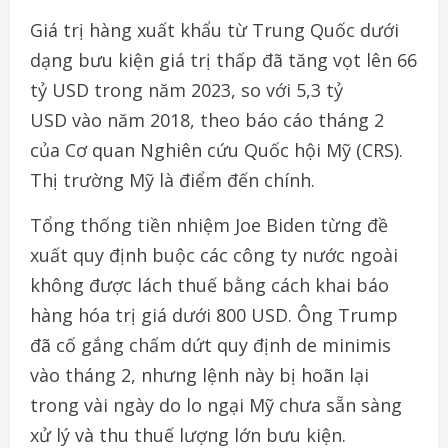
Giá
trị
hàng
xuất
khẩu
từ
Trung Quốc
dưới
dạng
bưu
kiện
giá
trị thấp
đã
tăng
vọt
lên
66
tỷ
USD
trong
năm
2023, so
với
5,3
tỷ
USD
vào
năm
2018,
theo
báo
cáo
tháng
2
của
Cơ
quan
Nghiên cứu
Quốc
hội
Mỹ
(CRS).
Thị
trường
Mỹ
là
điểm
đến
chính
.
Tổng
thống
tiền
nhiệm
Joe Biden
từng
đề
xuất
quy
định
buộc các
công
ty
nước
ngoài
không
được
lách
thuế
bằng
cách
khai báo
hàng
hóa
trị
giá
dưới
800 USD.
Ông
Trump
đã
cố
gắng chấm
dứt
quy
định
de minimis
vào
tháng
2,
nhưng
lệnh
này
bị hoãn
lại
trong
vài
ngày
do lo
ngại
Mỹ
chưa
sẵn
sàng
xử
lý
và
thu thuế
lượng
lớn
bưu
kiện
.