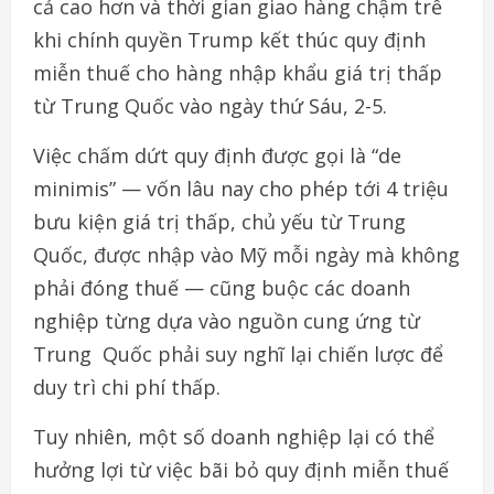
cả
cao
hơn
và
thời gian
giao
hàng
chậm
trễ
khi
chính
quyền
Trump
kết
thúc
quy định
miễn
thuế
cho
hàng
nhập
khẩu
giá
trị
thấp
từ
Trung Quốc
vào
ngày
thứ
Sáu
, 2-5
.
Việc
chấm
dứt
quy
định
được
gọi
là
“de
minimis” —
vốn
lâu nay
cho
phép
tới
4
triệu
bưu
kiện
giá
trị
thấp
,
chủ
yếu
từ
Trung
Quốc,
được
nhập
vào
Mỹ
mỗi
ngày
mà
không
phải
đóng
thuế
—
cũng
buộc
các
doanh
nghiệp
từng
dựa
vào
nguồn
cung
ứng từ
Trung
Quốc
phải
suy
nghĩ
lại
chiến
lược
để
duy
trì
chi
phí
thấp
.
Tuy
nhiên
,
một
số
doanh
nghiệp
lại
có
thể
hưởng
lợi
từ
việc
bãi bỏ
quy
định
miễn
thuế