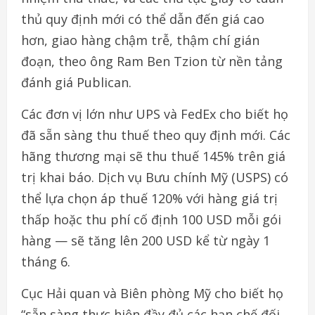
thủ
quy
định
mới
có
thể
dẫn
đến
giá
cao
hơn
,
giao
hàng
chậm
trễ
,
thậm
chí
gián
đoạn
,
theo
ông
Ram Ben Tzion
từ
nền
tảng
đánh
giá
Publican.
Các
đơn
vị
lớn
như
UPS
và
FedEx
cho
biết
họ
đã
sẵn
sàng
thu thuế
theo
quy
định
mới
. Các
hãng
thương
mại
sẽ
thu
thuế
145%
trên
giá
trị
khai
báo
.
Dịch
vụ
Bưu
chính
Mỹ
(USPS)
có
thể
lựa chọn
áp
thuế
120%
với
hàng
giá
trị
thấp
hoặc
thu
phí
cố
định 100
USD
mỗi
gói
hàng
—
sẽ
tăng
lên
200 USD
kể
từ
ngày
1
tháng
6.
Cục
Hải
quan
và
Biên
phòng
Mỹ
cho
biết
họ
“
sẵn
sàng
thực hiện đầy
đủ
các
hạn
chế
đối