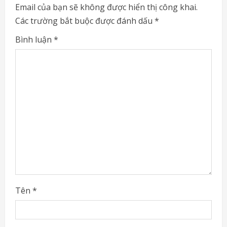
e
Email của bạn sẽ không được hiển thị công khai.
Các trường bắt buộc được đánh dấu
*
R
Bình luận
*
e
a
d
i
n
g
Tên
*