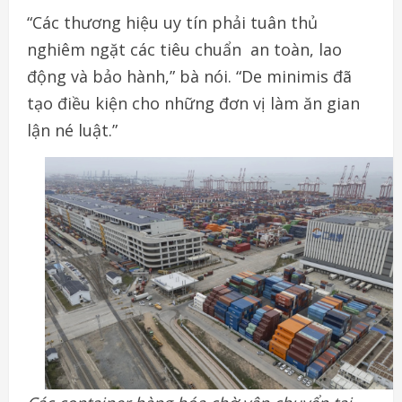
“Các
thương
hiệu
uy
tín
phải
tuân
thủ
nghiêm
ngặt
các
tiêu chuẩn
an
toàn
,
lao
động
và
bảo
hành
,”
bà
nói
. “De minimis
đã
tạo
điều
kiện
cho
những
đơn
vị
làm
ăn
gian
lận
né
luật
.”