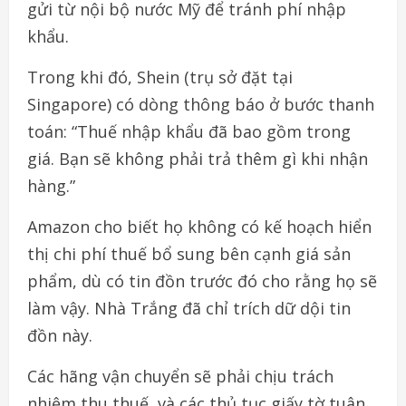
gửi
từ
nội bộ
nước
Mỹ
để
tránh
phí
nhập
khẩu
.
Trong
khi
đó
, Shein (
trụ
sở
đặt
tại
Singapore)
có
dòng
thông
báo ở
bước
thanh
toán
: “
Thuế
nhập
khẩu
đã
bao
gồm
trong
giá
.
Bạn sẽ
không
phải
trả
thêm
gì
khi
nhận
hàng
.”
Amazon
cho
biết
họ
không
có
kế
hoạch
hiển
thị
chi
phí
thuế
bổ sung
bên
cạnh
giá
sản
phẩm
,
dù
có
tin
đồn
trước
đó
cho
rằng
họ sẽ
làm
vậy
.
Nhà
Trắng
đã
chỉ
trích
dữ
dội
tin
đồn
này
.
Các
hãng
vận
chuyển
sẽ
phải
chịu
trách
nhiệm
thu
thuế
,
và
các thủ
tục
giấy
tờ
tuân