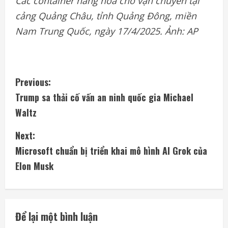
Các container
hàng
hóa
chờ
vận
chuyển
tại
cảng
Quảng Châu,
tỉnh
Quảng Đông,
miền
Nam Trung Quốc,
ngày
17/4/2025.
Ảnh
:
AP
C
Previous:
Trump sa thải cố vấn an ninh quốc gia Michael
o
Waltz
n
Next:
t
Microsoft chuẩn bị triển khai mô hình AI Grok của
i
Elon Musk
n
u
Để lại một bình luận