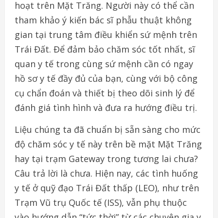
hoạt trên Mặt Trăng. Người này có thể cần
tham khảo ý kiến bác sĩ phẫu thuật không
gian tại trung tâm điều khiển sứ mệnh trên
Trái Đất. Để đảm bảo chăm sóc tốt nhất, sĩ
quan y tế trong cùng sứ mệnh cần có ngay
hồ sơ y tế đầy đủ của bạn, cùng với bộ công
cụ chẩn đoán và thiết bị theo dõi sinh lý để
đánh giá tình hình và đưa ra hướng điều trị.
Liệu chúng ta đã chuẩn bị sẵn sàng cho mức
độ chăm sóc y tế này trên bề mặt Mặt Trăng
hay tại trạm Gateway trong tương lai chưa?
Câu trả lời là chưa. Hiện nay, các tình huống
y tế ở quỹ đạo Trái Đất thấp (LEO), như trên
Trạm Vũ trụ Quốc tế (ISS), vẫn phụ thuộc
vào hướng dẫn “tức thời” từ các chuyên gia y