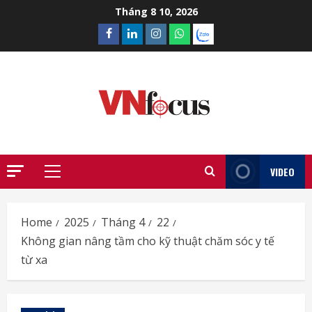
Skip
Tháng 8 10, 2026
to
Facebook
Linkedin
Instagram
What’sapp
Zalo
content
VIDEO
Primary
Menu
Home
2025
Tháng 4
22
Không gian nâng tầm cho kỹ thuật chăm sóc y tế
từ xa