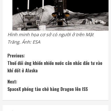
Hình minh họa cơ sở có người ở trên Mặt
Trăng. Ảnh: ESA
C
Previous:
Thuế đối ứng khiến nhiều nước cân nhắc đầu tư vào
o
khí đốt ở Alaska
n
Next:
t
SpaceX phóng tàu chở hàng Dragon lên ISS
i
n