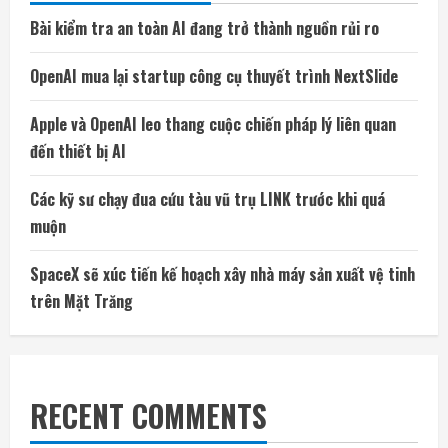
Bài kiểm tra an toàn AI đang trở thành nguồn rủi ro
OpenAI mua lại startup công cụ thuyết trình NextSlide
Apple và OpenAI leo thang cuộc chiến pháp lý liên quan
đến thiết bị AI
Các kỹ sư chạy đua cứu tàu vũ trụ LINK trước khi quá
muộn
SpaceX sẽ xúc tiến kế hoạch xây nhà máy sản xuất vệ tinh
trên Mặt Trăng
RECENT COMMENTS