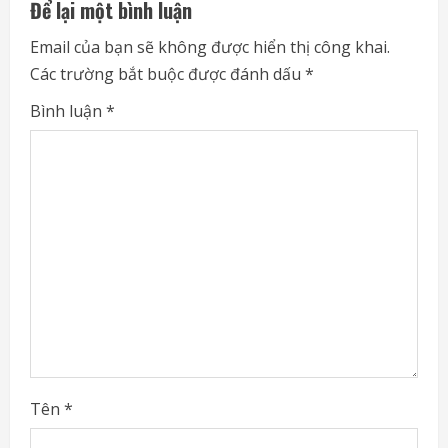
Để lại một bình luận
u
Email của bạn sẽ không được hiển thị công khai.
e
Các trường bắt buộc được đánh dấu
*
R
Bình luận
*
e
a
d
i
n
g
Tên
*