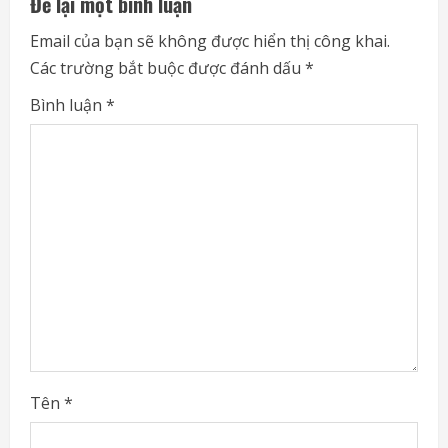
Để lại một bình luận
u
Email của bạn sẽ không được hiển thị công khai.
e
Các trường bắt buộc được đánh dấu
*
R
Bình luận
*
e
a
d
i
n
g
Tên
*