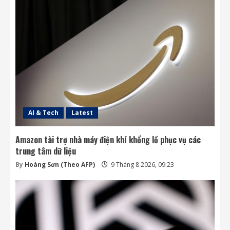
Singapore rộng thêm 28% nhờ lấn biển,
các nước láng giềng lần lượt siết xuất khẩu
cát
3
9 Tháng 8 2026, 09:17
Mỗi ngày có thêm 1.200 triệu phú, nước
Mỹ giàu lên hay chỉ người giàu càng giàu?
8 Tháng 8 2026, 08:55
4
AI & Tech
Latest
Amazon tài trợ nhà máy điện khí khổng lồ phục vụ các
trung tâm dữ liệu
By
Hoàng Sơn (Theo AFP)
9 Tháng 8 2026, 09:23