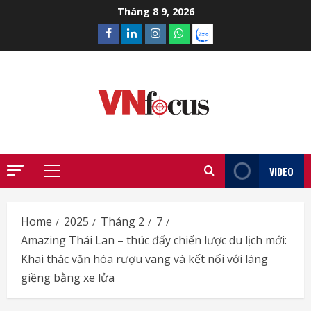
Skip
Tháng 8 9, 2026
to
Facebook
Linkedin
Instagram
What’sapp
Zalo
content
VIDEO
Primary
Menu
Home
2025
Tháng 2
7
Amazing Thái Lan – thúc đẩy chiến lược du lịch mới:
Khai thác văn hóa rượu vang và kết nối với láng
giềng bằng xe lửa