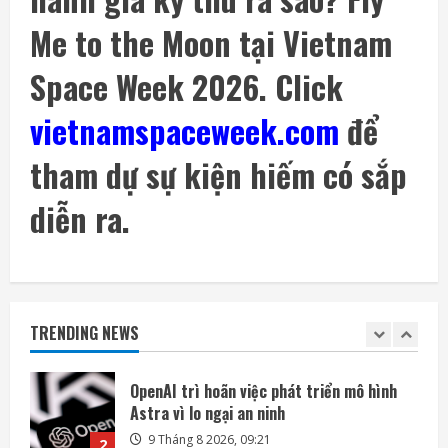
8 Tháng 8 2026, 08:55
4
Me to the Moon tại Vietnam
Space Week 2026. Click
Phi hành gia NASA đi bộ ngoài không gian
để nâng cấp hệ thống điện ISS
vietnamspaceweek.com
để
8 Tháng 8 2026, 08:47
5
tham dự sự kiện hiếm có sắp
Amazon tài trợ nhà máy điện khí khổng lồ
phục vụ các trung tâm dữ liệu
diễn ra.
9 Tháng 8 2026, 09:23
1
OpenAI trì hoãn việc phát triển mô hình
Astra vì lo ngại an ninh
TRENDING NEWS
9 Tháng 8 2026, 09:21
2
Singapore rộng thêm 28% nhờ lấn biển,
các nước láng giềng lần lượt siết xuất khẩu
cát
3