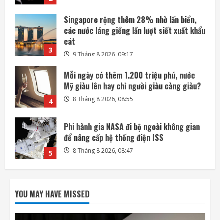
9 Tháng 8 2026, 09:17
Mỗi ngày có thêm 1.200 triệu phú, nước
Mỹ giàu lên hay chỉ người giàu càng giàu?
8 Tháng 8 2026, 08:55
4
Phi hành gia NASA đi bộ ngoài không gian
để nâng cấp hệ thống điện ISS
8 Tháng 8 2026, 08:47
5
Amazon tài trợ nhà máy điện khí khổng lồ
phục vụ các trung tâm dữ liệu
9 Tháng 8 2026, 09:23
1
OpenAI trì hoãn việc phát triển mô hình
Astra vì lo ngại an ninh
YOU MAY HAVE MISSED
9 Tháng 8 2026, 09:21
2