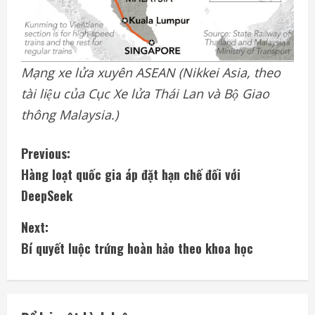
Mạng xe lửa xuyên ASEAN (Nikkei Asia, theo
tài liệu của Cục Xe lửa Thái Lan và Bộ Giao
thông Malaysia.)
C
Previous:
Hàng loạt quốc gia áp đặt hạn chế đối với
o
DeepSeek
n
Next:
t
Bí quyết luộc trứng hoàn hảo theo khoa học
i
n