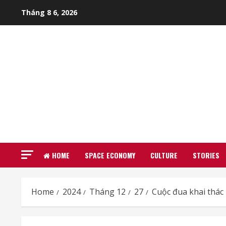
Skip
Tháng 8 6, 2026
to
content
HOME
SPACE ECONOMY
CULTURE
STORIES
Home
2024
Tháng 12
27
Cuộc đua khai thác 