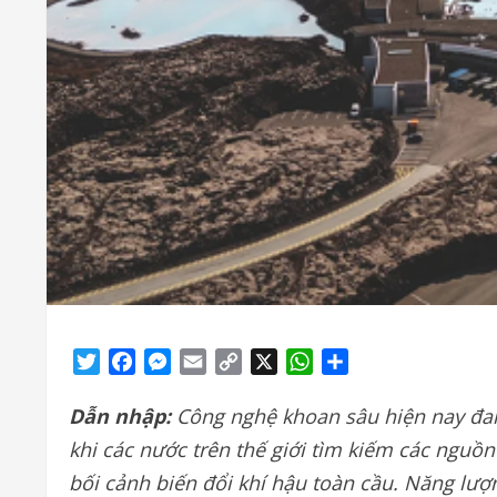
Twitter
Facebook
Messenger
Email
Copy
X
WhatsApp
Share
Link
Dẫn nhập:
Công nghệ khoan sâu
hiện nay đa
khi các nước trên thế giới tìm kiếm các nguồn
bối cảnh biến đổi khí hậu toàn cầu. Năng lượn