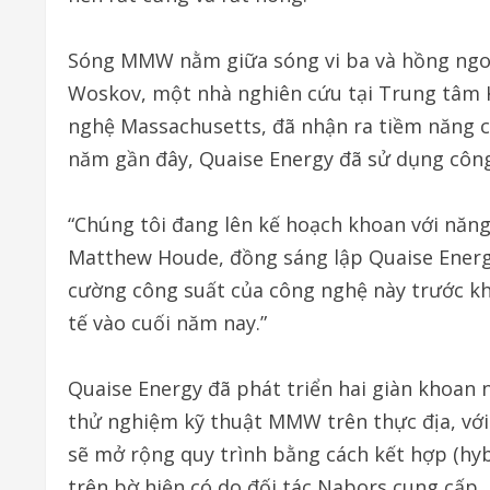
Sóng MMW nằm giữa sóng vi ba và hồng ngoạ
Woskov, một nhà nghiên cứu tại Trung tâm 
nghệ Massachusetts, đã nhận ra tiềm năng 
năm gần đây, Quaise Energy đã sử dụng công
“Chúng tôi đang lên kế hoạch khoan với năng
Matthew Houde, đồng sáng lập Quaise Energy,
cường công suất của công nghệ này trước kh
tế vào cuối năm nay.”
Quaise Energy đã phát triển hai giàn khoan 
thử nghiệm kỹ thuật MMW trên thực địa, với
sẽ mở rộng quy trình bằng cách kết hợp (hyb
trên bờ hiện có do đối tác Nabors cung cấp.