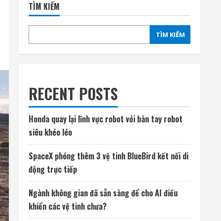
TÌM KIẾM
TÌM KIẾM
RECENT POSTS
Honda quay lại lĩnh vực robot với bàn tay robot
siêu khéo léo
SpaceX phóng thêm 3 vệ tinh BlueBird kết nối di
động trực tiếp
Ngành không gian đã sẵn sàng để cho AI điều
khiển các vệ tinh chưa?