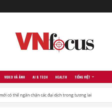
VIDEO VÀ ẢNH
AI & TECH
HEALTH
TIẾNG VIỆT
ới có thể ngăn chặn các đại dịch trong tương lai