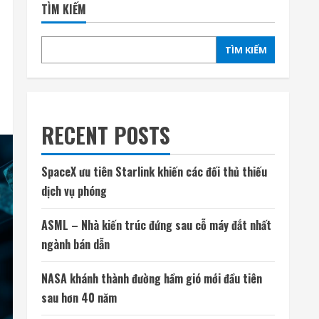
TÌM KIẾM
TÌM KIẾM
RECENT POSTS
SpaceX ưu tiên Starlink khiến các đối thủ thiếu
dịch vụ phóng
ASML – Nhà kiến trúc đứng sau cỗ máy đắt nhất
ngành bán dẫn
NASA khánh thành đường hầm gió mới đầu tiên
sau hơn 40 năm