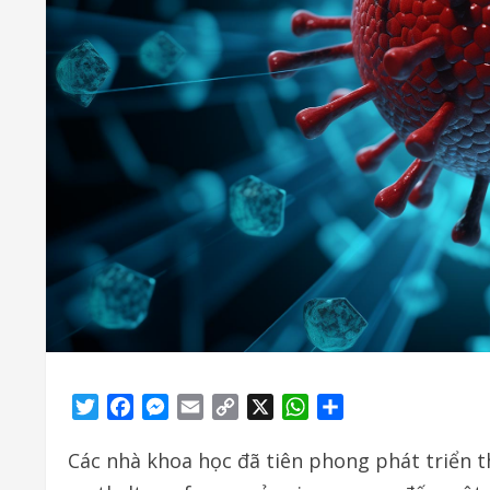
Twitter
Facebook
Messenger
Email
Copy
X
WhatsApp
Share
Link
Các nhà khoa học đã tiên phong phát triển 