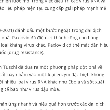
iến lược mới trong việc điều trị các virus RNA và
ác liệu pháp hiện tại, cung cấp giải pháp mạnh mẽ
12-2021) đánh dấu một bước ngoặt trong đại dịch
 quả, Paxlovid đã điều trị thành công cho hàng
loại kháng virus khác, Paxlovid có thể mất dần hiệu
ốc (drug resistance).
m Tuschl đã đưa ra một phương pháp đột phá về
hất này nhắm vào một loại enzym đặc biệt, không
ới nhiều loại virus RNA khác như Ebola và sốt xuất
ng tế bào như virus đậu mùa.
hản ứng nhanh và hiệu quả hơn trước các đại dịch