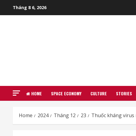
Skip
Tháng 8 6, 2026
to
content
HOME
SPACE ECONOMY
CULTURE
STORIES
Home
2024
Tháng 12
23
Thuốc kháng virus m