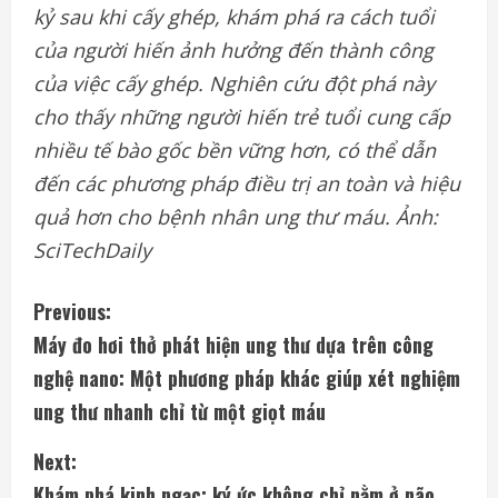
kỷ sau khi cấy ghép, khám phá ra cách tuổi
của người hiến ảnh hưởng đến thành công
của việc cấy ghép. Nghiên cứu đột phá này
cho thấy những người hiến trẻ tuổi cung cấp
nhiều tế bào gốc bền vững hơn, có thể dẫn
đến các phương pháp điều trị an toàn và hiệu
quả hơn cho bệnh nhân ung thư máu. Ảnh:
SciTechDaily
C
Previous:
Máy đo hơi thở phát hiện ung thư dựa trên công
o
nghệ nano: Một phương pháp khác giúp xét nghiệm
n
ung thư nhanh chỉ từ một giọt máu
t
Next:
Khám phá kinh ngạc: ký ức không chỉ nằm ở não