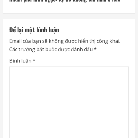
i
n
u
Để lại một bình luận
e
Email của bạn sẽ không được hiển thị công khai.
Các trường bắt buộc được đánh dấu
*
R
Bình luận
*
e
a
d
i
n
g