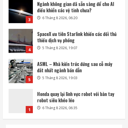
Ngành không gian đã sẵn sàng để cho AI
điều khiển các vệ tinh chưa?
6 Tháng 8 2026, 06:20
3
SpaceX ưu tiên Starlink khiến các đối thủ
thiếu dịch vụ phóng
5 Tháng 8 2026, 19:07
4
ASML – Nhà kiến trúc đứng sau cỗ máy
đắt nhất ngành bán dẫn
5 Tháng 8 2026, 19:03
5
Honda quay lại lĩnh vực robot với bàn tay
robot siêu khéo léo
6 Tháng 8 2026, 06:35
1
SpaceX phóng thêm 3 vệ tinh BlueBird kết