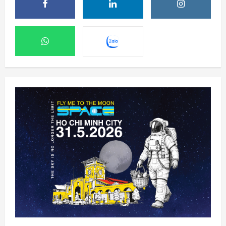
SpaceX phóng thêm 3 vệ tinh BlueBird kết
nối di động trực tiếp
6 Tháng 8 2026, 06:30
2
Ngành không gian đã sẵn sàng để cho AI
điều khiển các vệ tinh chưa?
6 Tháng 8 2026, 06:20
3