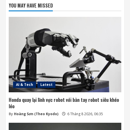
nối di động trực tiếp
YOU MAY HAVE MISSED
6 Tháng 8 2026, 06:30
2
Ngành không gian đã sẵn sàng để cho AI
điều khiển các vệ tinh chưa?
6 Tháng 8 2026, 06:20
3
SpaceX ưu tiên Starlink khiến các đối thủ
thiếu dịch vụ phóng
5 Tháng 8 2026, 19:07
4
AI & Tech
Latest
Honda quay lại lĩnh vực robot với bàn tay robot siêu khéo
léo
By
Hoàng Sơn (Theo Kyodo)
6 Tháng 8 2026, 06:35