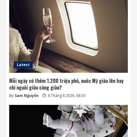
Đến lượt mô hình AI của Moonshot thoát
khỏi môi trường thử nghiệm
8 Tháng 8 2026, 07:58
3
Khai thác điện từ đất ở Nhật Bản: giấc mơ
lớn từ ánh sáng nhỏ
8 Tháng 8 2026, 07:52
4
Latest
Mỗi ngày có thêm 1.200 triệu phú, nước Mỹ giàu lên hay
chỉ người giàu càng giàu?
By
Sam Nguyễn
8 Tháng 8 2026, 08:55