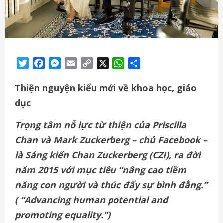
Twitter
Facebook
Messenger
Email
Copy
X
WhatsApp
Share
Link
Thiện nguyện kiểu mới về khoa học, giáo
dục
Trọng tâm nỗ lực từ thiện của Priscilla
Chan và Mark Zuckerberg – chủ Facebook –
là Sáng kiến Chan Zuckerberg (CZI), ra đời
năm 2015 với mục tiêu “nâng cao tiềm
năng con người và thúc đẩy sự bình đẳng.”
( “Advancing human potential and
promoting equality.”)