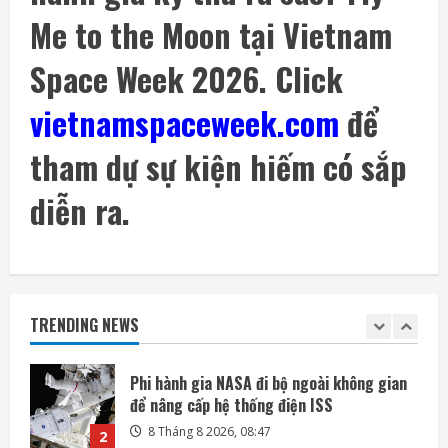
8 Tháng 8 2026, 07:52
4
Me to the Moon tại Vietnam
Space Week 2026. Click
SoftBank không chỉ đầu tư vào AI mà còn
lãi lớn nhờ mua cổ phần Intel
vietnamspaceweek.com
để
7 Tháng 8 2026, 22:27
5
tham dự sự kiện hiếm có sắp
Mỗi ngày có thêm 1.200 triệu phú, nước
Mỹ giàu lên hay chỉ người giàu càng giàu?
diễn ra.
8 Tháng 8 2026, 08:55
1
Phi hành gia NASA đi bộ ngoài không gian
để nâng cấp hệ thống điện ISS
TRENDING NEWS
8 Tháng 8 2026, 08:47
2
Đến lượt mô hình AI của Moonshot thoát
khỏi môi trường thử nghiệm
8 Tháng 8 2026, 07:58
3