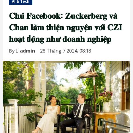
AI & Tech
𝐂𝐡𝐮̉ 𝐅𝐚𝐜𝐞𝐛𝐨𝐨𝐤: 𝐙𝐮𝐜𝐤𝐞𝐫𝐛𝐞𝐫𝐠 𝐯𝐚̀
𝐂𝐡𝐚𝐧 𝐥𝐚̀𝐦 𝐭𝐡𝐢𝐞̣̂𝐧 𝐧𝐠𝐮𝐲𝐞̣̂𝐧 𝐯𝐨̛́𝐢 𝐂𝐙𝐈
𝐡𝐨𝐚̣𝐭 đ𝐨̣̂𝐧𝐠 𝐧𝐡𝐮̛ 𝐝𝐨𝐚𝐧𝐡 𝐧𝐠𝐡𝐢𝐞̣̂𝐩
By
admin
28 Tháng 7 2024, 08:18