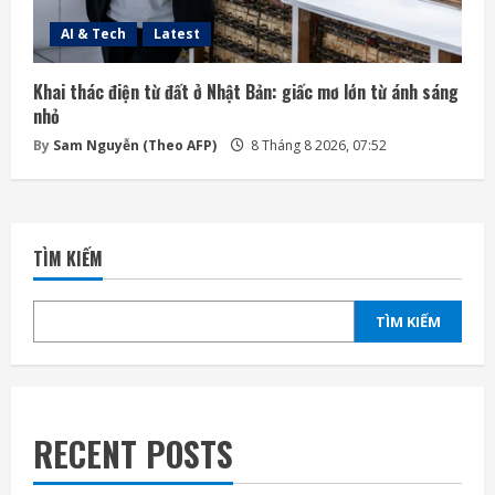
AI & Tech
Latest
Khai thác điện từ đất ở Nhật Bản: giấc mơ lớn từ ánh sáng
nhỏ
By
Sam Nguyễn (Theo AFP)
8 Tháng 8 2026, 07:52
TÌM KIẾM
TÌM KIẾM
RECENT POSTS