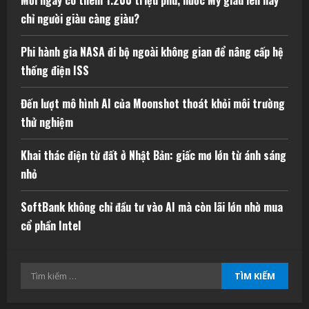
chỉ người giàu càng giàu?
Phi hành gia NASA đi bộ ngoài không gian để nâng cấp hệ
thống điện ISS
Đến lượt mô hình AI của Moonshot thoát khỏi môi trường
thử nghiệm
Khai thác điện từ đất ở Nhật Bản: giấc mơ lớn từ ánh sáng
nhỏ
SoftBank không chỉ đầu tư vào AI mà còn lãi lớn nhờ mua
cổ phần Intel
Tìm
kiếm
cho: