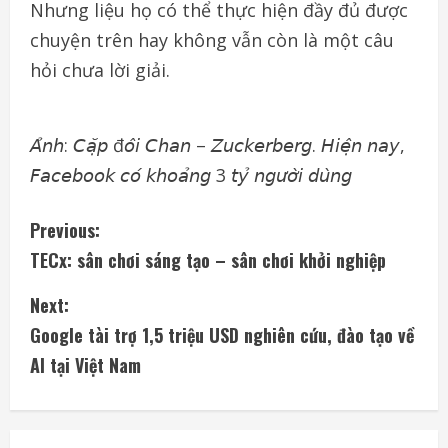
Nhưng liệu họ có thể thực hiện đầy đủ được
chuyện trên hay không vẫn còn là một câu
hỏi chưa lời giải.
𝘈̉𝘯𝘩: 𝘊𝘢̣̆𝘱 đ𝘰̂𝘪 𝘊𝘩𝘢𝘯 – 𝘡𝘶𝘤𝘬𝘦𝘳𝘣𝘦𝘳𝘨. 𝘏𝘪𝘦̣̂𝘯 𝘯𝘢𝘺,
𝘍𝘢𝘤𝘦𝘣𝘰𝘰𝘬 𝘤𝘰́ 𝘬𝘩𝘰𝘢̉𝘯𝘨 3 𝘵𝘺̉ 𝘯𝘨𝘶̛𝘰̛̀𝘪 𝘥𝘶̀𝘯𝘨
C
Previous:
TECx: sân chơi sáng tạo – sân chơi khởi nghiệp
o
Next:
n
Google tài trợ 1,5 triệu USD nghiên cứu, đào tạo về
t
AI tại Việt Nam
i
n