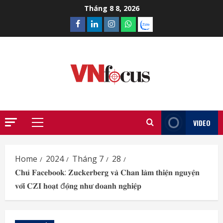
Skip
Tháng 8 8, 2026
to
Facebook
Linkedin
Instagram
What’sapp
Zalo
content
VIDEO
Primary
Menu
Home
2024
Tháng 7
28
𝐂𝐡𝐮̉ 𝐅𝐚𝐜𝐞𝐛𝐨𝐨𝐤: 𝐙𝐮𝐜𝐤𝐞𝐫𝐛𝐞𝐫𝐠 𝐯𝐚̀ 𝐂𝐡𝐚𝐧 𝐥𝐚̀𝐦 𝐭𝐡𝐢𝐞̣̂𝐧 𝐧𝐠𝐮𝐲𝐞̣̂𝐧
𝐯𝐨̛́𝐢 𝐂𝐙𝐈 𝐡𝐨𝐚̣𝐭 đ𝐨̣̂𝐧𝐠 𝐧𝐡𝐮̛ 𝐝𝐨𝐚𝐧𝐡 𝐧𝐠𝐡𝐢𝐞̣̂𝐩