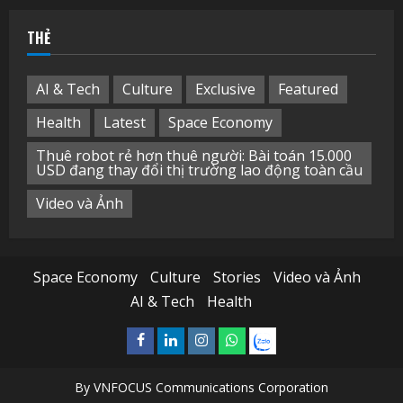
THẺ
AI & Tech
Culture
Exclusive
Featured
Health
Latest
Space Economy
Thuê robot rẻ hơn thuê người: Bài toán 15.000
USD đang thay đổi thị trường lao động toàn cầu
Video và Ảnh
Space Economy
Culture
Stories
Video và Ảnh
AI & Tech
Health
Facebook
Linkedin
Instagram
What’sapp
Zalo