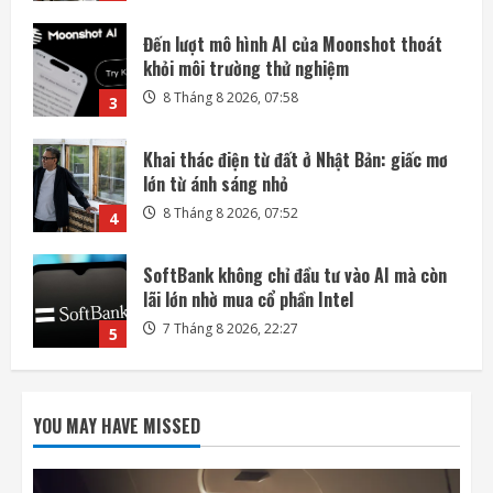
Khai thác điện từ đất ở Nhật Bản: giấc mơ
lớn từ ánh sáng nhỏ
8 Tháng 8 2026, 07:52
4
SoftBank không chỉ đầu tư vào AI mà còn
lãi lớn nhờ mua cổ phần Intel
7 Tháng 8 2026, 22:27
5
Mỗi ngày có thêm 1.200 triệu phú, nước
Mỹ giàu lên hay chỉ người giàu càng giàu?
8 Tháng 8 2026, 08:55
1
Phi hành gia NASA đi bộ ngoài không gian
để nâng cấp hệ thống điện ISS
YOU MAY HAVE MISSED
8 Tháng 8 2026, 08:47
2