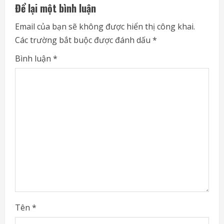
Để lại một bình luận
u
Email của bạn sẽ không được hiển thị công khai.
e
Các trường bắt buộc được đánh dấu
*
R
Bình luận
*
e
a
d
i
n
g
Tên
*