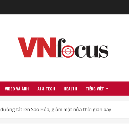
VIDEO VÀ ẢNH
AI & TECH
HEALTH
TIẾNG VIỆT
 đường tắt lên Sao Hỏa, giảm một nửa thời gian bay