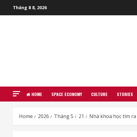
Skip
Tháng 8 8, 2026
to
content
HOME
SPACE ECONOMY
CULTURE
STORIES
Home
2026
Tháng 5
21
Nhà khoa học tìm ra