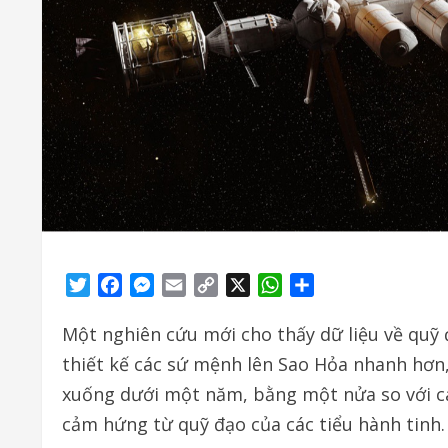
Twitter
Facebook
Messenger
Email
Copy
X
WhatsApp
Share
Link
Một nghiên cứu mới cho thấy dữ liệu về quỹ đ
thiết kế các sứ mệnh lên Sao Hỏa nhanh hơn,
xuống dưới một năm, bằng một nửa so với cá
cảm hứng từ quỹ đạo của các tiểu hành tinh.