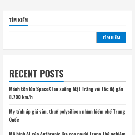
TÌM KIẾM
TÌM KIẾM
RECENT POSTS
Mảnh tên lửa SpaceX lao xuống Mặt Trăng với tốc độ gần
8.700 km/h
Mỹ tính áp giá sàn, thuế polysilicon nhằm kiềm chế Trung
Quốc
Mô hình AI của Anthropic lừa con người trong thử nghiệm