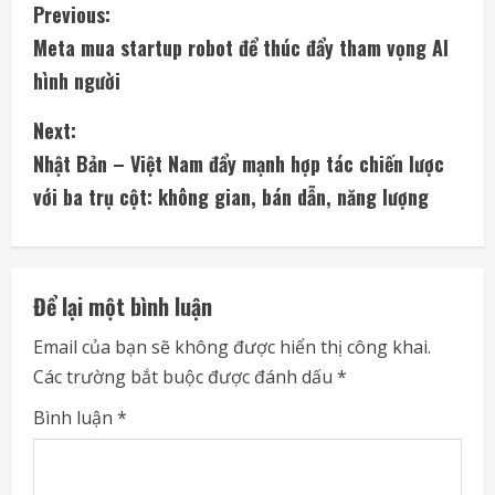
C
Previous:
Meta mua startup robot để thúc đẩy tham vọng AI
o
hình người
n
Next:
t
Nhật Bản – Việt Nam đẩy mạnh hợp tác chiến lược
i
với ba trụ cột: không gian, bán dẫn, năng lượng
n
u
Để lại một bình luận
e
Email của bạn sẽ không được hiển thị công khai.
Các trường bắt buộc được đánh dấu
*
R
Bình luận
*
e
a