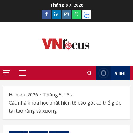
Skip
Tháng 8 7, 2026
to
Facebook
Linkedin
Instagram
What’sapp
Zalo
content
VIDEO
Primary
Menu
Home
2026
Tháng 5
3
Các nhà khoa học phát hiện tế bào gốc có thể giúp
tái tạo răng và xương