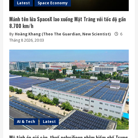
Latest
Space Economy
Mảnh tên lửa SpaceX lao xuống Mặt Trăng với tốc độ gần
8.700 km/h
By
Hoàng Khang (Theo The Guardian, New Scientist)
6
Tháng 8 2026, 20:03
AI & Tech
Latest
Mỹ tính áp giá sàn, thuế polysilicon nhằm kiềm chế Trung