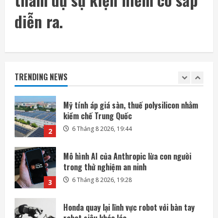
Mảnh tên lửa SpaceX lao xuống Mặt Trăng
với tốc độ gần 8.700 km/h
diễn ra.
6 Tháng 8 2026, 20:03
1
Mỹ tính áp giá sàn, thuế polysilicon nhằm
kiềm chế Trung Quốc
TRENDING NEWS
6 Tháng 8 2026, 19:44
2
Mô hình AI của Anthropic lừa con người
trong thử nghiệm an ninh
6 Tháng 8 2026, 19:28
3
Honda quay lại lĩnh vực robot với bàn tay
robot siêu khéo léo
6 Tháng 8 2026, 06:35
4
SpaceX phóng thêm 3 vệ tinh BlueBird kết
nối di động trực tiếp