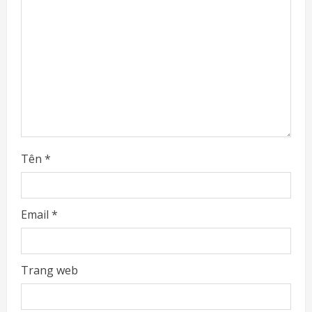
d
i
n
g
Tên
*
Email
*
Trang web