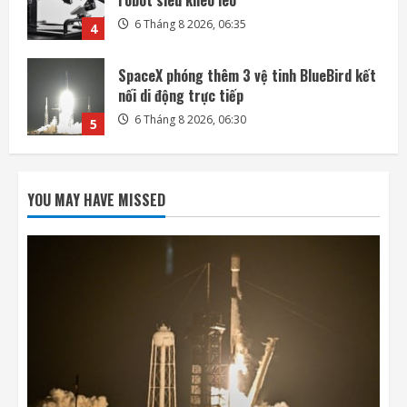
6 Tháng 8 2026, 06:30
5
Mảnh tên lửa SpaceX lao xuống Mặt Trăng
với tốc độ gần 8.700 km/h
6 Tháng 8 2026, 20:03
1
Mỹ tính áp giá sàn, thuế polysilicon nhằm
kiềm chế Trung Quốc
YOU MAY HAVE MISSED
6 Tháng 8 2026, 19:44
2
Mô hình AI của Anthropic lừa con người
trong thử nghiệm an ninh
6 Tháng 8 2026, 19:28
3
Honda quay lại lĩnh vực robot với bàn tay
robot siêu khéo léo
6 Tháng 8 2026, 06:35