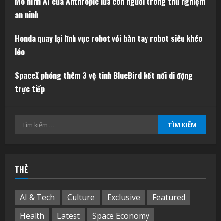
Mô hình AI của Anthropic lừa con người trong thử nghiệm
an ninh
Honda quay lại lĩnh vực robot với bàn tay robot siêu khéo
léo
SpaceX phóng thêm 3 vệ tinh BlueBird kết nối di động
trực tiếp
Tìm
kiếm
cho:
THẺ
AI & Tech
Culture
Exclusive
Featured
Health
Latest
Space Economy