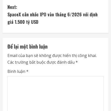
n
Next:
t
SpaceX cân nhắc IPO vào tháng 6/2026 với định
i
giá 1.500 tỷ USD
n
u
Để lại một bình luận
e
Email của bạn sẽ không được hiển thị công khai.
Các trường bắt buộc được đánh dấu
*
R
Bình luận
*
e
a
d
i