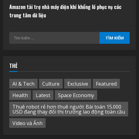
Amazon tài trợ nhà máy điện khí khổng lồ phục vụ các
trung tâm dữ liệu
Tìm
kiếm
cho:
THẺ
AI & Tech
Culture
Exclusive
Featured
Health
Latest
Space Economy
Thuê robot rẻ hơn thuê người: Bài toán 15.000
USD đang thay đổi thị trường lao động toàn cầu
Video và Ảnh