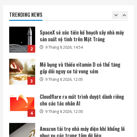
SpaceX sẽ xúc tiến kế hoạch xây nhà máy
sản xuất vệ tinh trên Mặt Trăng
TRENDING NEWS
9 Tháng 8 2026, 14:54
2
Mỡ bụng và thiếu vitamin D có thể tăng
gấp đôi nguy cơ tử vong sớm
9 Tháng 8 2026, 12:05
3
Cloudflare ra mắt trình duyệt dành riêng
cho các tác nhân AI
9 Tháng 8 2026, 12:00
4
Amazon tài trợ nhà máy điện khí khổng lồ
phục vụ các trung tâm dữ liệu
9 Tháng 8 2026, 09:23
5
Các kỹ sư chạy đua cứu tàu vũ trụ LINK
trước khi quá muộn