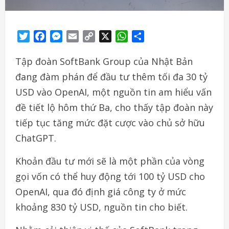
Twitter
Facebook
Messenger
Email
Copy
X
WhatsApp
Share
Link
Tập đoàn SoftBank Group của Nhật Bản
đang đàm phán để đầu tư thêm tối đa 30 tỷ
USD vào OpenAI, một nguồn tin am hiểu vấn
đề tiết lộ hôm thứ Ba, cho thấy tập đoàn này
tiếp tục tăng mức đặt cược vào chủ sở hữu
ChatGPT.
Khoản đầu tư mới sẽ là một phần của vòng
gọi vốn có thể huy động tới 100 tỷ USD cho
OpenAI, qua đó định giá công ty ở mức
khoảng 830 tỷ USD, nguồn tin cho biết.