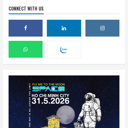
CONNECT WITH US
SpaceX sẽ xúc tiến kế hoạch xây nhà máy
sản xuất vệ tinh trên Mặt Trăng
9 Tháng 8 2026, 14:54
2