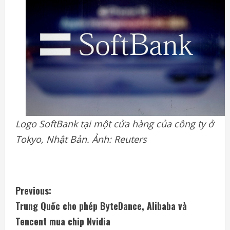
Logo SoftBank tại một cửa hàng của công ty ở
Tokyo, Nhật Bản. Ảnh: Reuters
C
Previous:
Trung Quốc cho phép ByteDance, Alibaba và
o
Tencent mua chip Nvidia