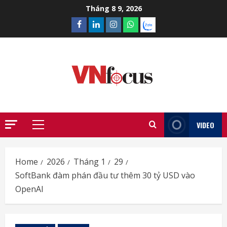
Skip
Tháng 8 9, 2026
to
Facebook
Linkedin
Instagram
What’sapp
Zalo
content
VIDEO
Primary
Menu
Home
2026
Tháng 1
29
SoftBank đàm phán đầu tư thêm 30 tỷ USD vào
OpenAI