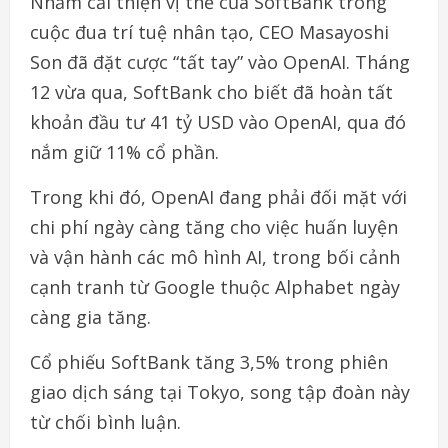
Nhằm cải thiện vị thế của SoftBank trong
cuộc đua trí tuệ nhân tạo, CEO Masayoshi
Son đã đặt cược “tất tay” vào OpenAI. Tháng
12 vừa qua, SoftBank cho biết đã hoàn tất
khoản đầu tư 41 tỷ USD vào OpenAI, qua đó
nắm giữ 11% cổ phần.
Trong khi đó, OpenAI đang phải đối mặt với
chi phí ngày càng tăng cho việc huấn luyện
và vận hành các mô hình AI, trong bối cảnh
cạnh tranh từ Google thuộc Alphabet ngày
càng gia tăng.
Cổ phiếu SoftBank tăng 3,5% trong phiên
giao dịch sáng tại Tokyo, song tập đoàn này
từ chối bình luận.