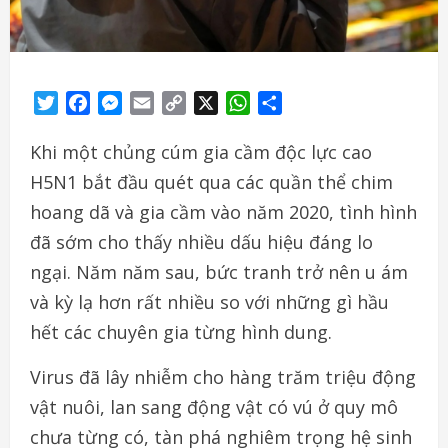
Twitter
Facebook
Messenger
Email
Copy
X
WhatsApp
Share
Link
Khi một chủng cúm gia cầm độc lực cao
H5N1 bắt đầu quét qua các quần thể chim
hoang dã và gia cầm vào năm 2020, tình hình
đã sớm cho thấy nhiều dấu hiệu đáng lo
ngại. Năm năm sau, bức tranh trở nên u ám
và kỳ lạ hơn rất nhiều so với những gì hầu
hết các chuyên gia từng hình dung.
Virus đã lây nhiễm cho hàng trăm triệu động
vật nuôi, lan sang động vật có vú ở quy mô
chưa từng có, tàn phá nghiêm trọng hệ sinh