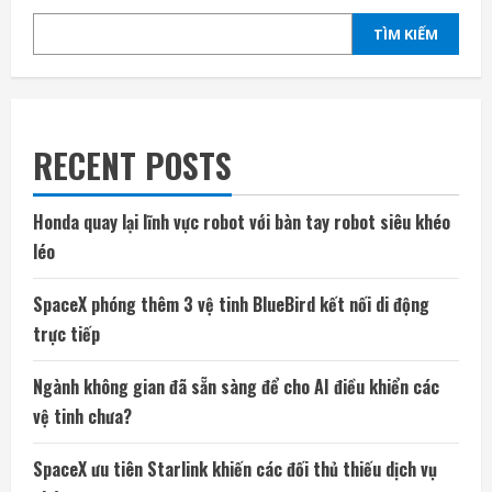
TÌM KIẾM
RECENT POSTS
Honda quay lại lĩnh vực robot với bàn tay robot siêu khéo
léo
SpaceX phóng thêm 3 vệ tinh BlueBird kết nối di động
trực tiếp
Ngành không gian đã sẵn sàng để cho AI điều khiển các
vệ tinh chưa?
SpaceX ưu tiên Starlink khiến các đối thủ thiếu dịch vụ