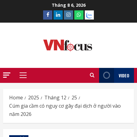
Skip
Tháng 8 6, 2026
to
Facebook
Linkedin
Instagram
What’sapp
Zalo
content
VIDEO
Primary
Menu
Home
2025
Tháng 12
25
Cúm gia cầm có nguy cơ gây đại dịch ở người vào
năm 2026