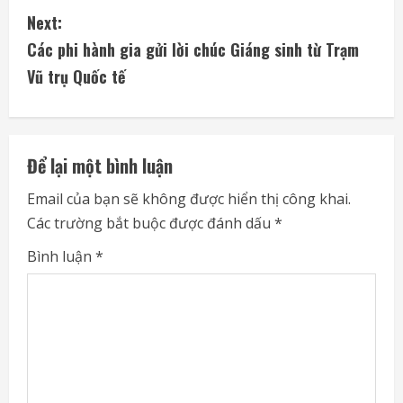
n
Next:
t
Các phi hành gia gửi lời chúc Giáng sinh từ Trạm
i
Vũ trụ Quốc tế
n
u
Để lại một bình luận
e
Email của bạn sẽ không được hiển thị công khai.
Các trường bắt buộc được đánh dấu
*
R
Bình luận
*
e
a
d
i