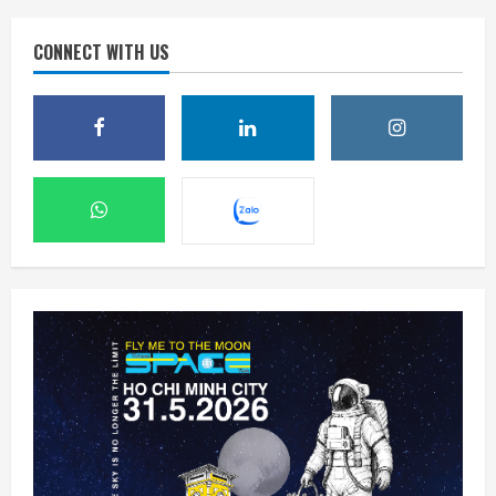
CONNECT WITH US
SpaceX phóng thêm 3 vệ tinh BlueBird kết
nối di động trực tiếp
6 Tháng 8 2026, 06:30
2