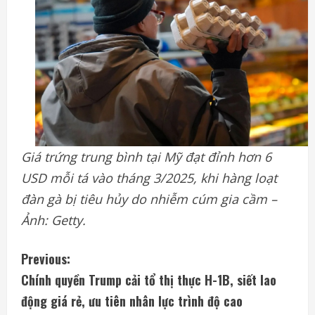
Giá trứng trung bình tại Mỹ đạt đỉnh hơn 6
USD mỗi tá vào tháng 3/2025, khi hàng loạt
đàn gà bị tiêu hủy do nhiễm cúm gia cầm –
Ảnh: Getty.
C
Previous:
Chính quyền Trump cải tổ thị thực H-1B, siết lao
o
động giá rẻ, ưu tiên nhân lực trình độ cao