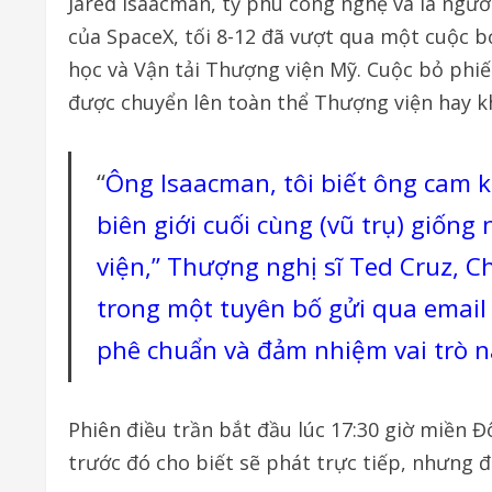
Jared Isaacman, tỷ phú công nghệ và là người
của SpaceX, tối 8-12 đã vượt qua một cuộc 
học và Vận tải Thượng viện Mỹ. Cuộc bỏ phiế
được chuyển lên toàn thể Thượng viện hay k
“
Ông Isaacman, tôi biết ông cam k
biên giới cuối cùng (vũ trụ) giốn
viện,” Thượng nghị sĩ Ted Cruz, C
trong một tuyên bố gửi qua email 
phê chuẩn và đảm nhiệm vai trò n
Phiên điều trần bắt đầu lúc 17:30 giờ miền Đ
trước đó cho biết sẽ phát trực tiếp, nhưng đ