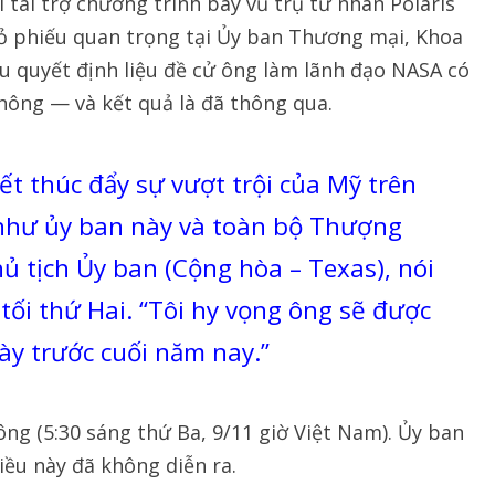
 tài trợ chương trình bay vũ trụ tư nhân Polaris
bỏ phiếu quan trọng tại Ủy ban Thương mại, Khoa
u quyết định liệu đề cử ông làm lãnh đạo NASA có
hông — và kết quả là đã thông qua.
ết thúc đẩy sự vượt trội của Mỹ trên
g như ủy ban này và toàn bộ Thượng
hủ tịch Ủy ban (Cộng hòa – Texas), nói
tối thứ Hai. “Tôi hy vọng ông sẽ được
ày trước cuối năm nay.”
ông (5:30 sáng thứ Ba, 9/11 giờ Việt Nam). Ủy ban
iều này đã không diễn ra.