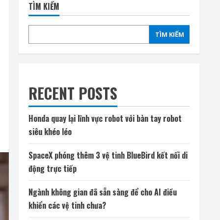
TÌM KIẾM
TÌM KIẾM
RECENT POSTS
Honda quay lại lĩnh vực robot với bàn tay robot
siêu khéo léo
SpaceX phóng thêm 3 vệ tinh BlueBird kết nối di
động trực tiếp
Ngành không gian đã sẵn sàng để cho AI điều
khiển các vệ tinh chưa?