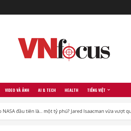
VIDEO VÀ ẢNH
AI & TECH
HEALTH
TIẾNG VIỆT
o NASA đầu tiên là… một tỷ phú? Jared Isaacman vừa vượt q