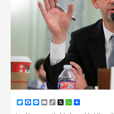
Twitter
Facebook
Messenger
Email
Copy
X
WhatsApp
Share
Link