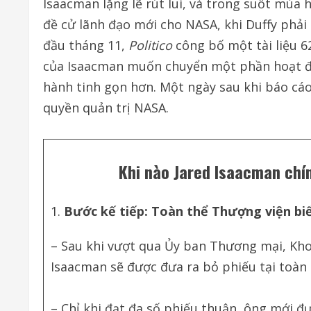
Isaacman lặng lẽ rút lui, và trong suốt mùa 
đề cử lãnh đạo mới cho NASA, khi Duffy phải
đầu tháng 11,
Politico
công bố một tài liệu 6
của Isaacman muốn chuyển một phần hoạt đ
hành tinh gọn hơn. Một ngày sau khi báo cá
quyền quản trị NASA.
Khi nào Jared Isaacman chí
Bước kế tiếp: Toàn thể Thượng viện bi
– Sau khi vượt qua Ủy ban Thương mại, Khoa
Isaacman sẽ được đưa ra bỏ phiếu tại toàn
– Chỉ khi đạt đa số phiếu thuận, ông mới đ