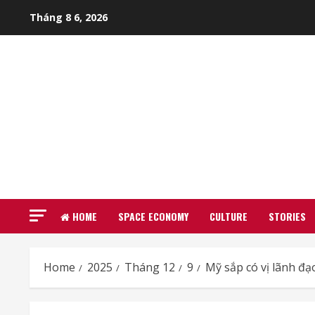
Skip
Tháng 8 6, 2026
to
content
HOME
SPACE ECONOMY
CULTURE
STORIES
Home
2025
Tháng 12
9
Mỹ sắp có vị lãnh đạ