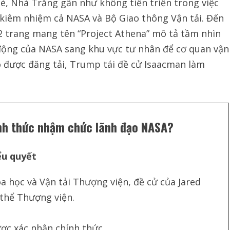
hè, Nhà Trắng gần như không tiến triển trong việc
 kiêm nhiệm cả NASA và Bộ Giao thông Vận tải. Đến
2 trang mang tên “Project Athena” mô tả tầm nhìn
ộng của NASA sang khu vực tư nhân để cơ quan vận
o được đăng tải, Trump tái đề cử Isaacman làm
nh thức nhậm chức lãnh đạo NASA?
ểu quyết
 học và Vận tải Thượng viện, đề cử của Jared
 thể Thượng viện.
ược xác nhận chính thức.