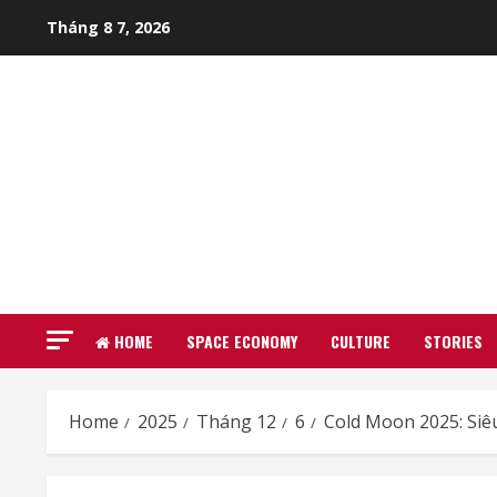
Skip
Tháng 8 7, 2026
to
content
HOME
SPACE ECONOMY
CULTURE
STORIES
Home
2025
Tháng 12
6
Cold Moon 2025: Siê