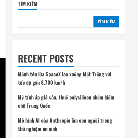
TÌM KIẾM
TÌM KIẾM
RECENT POSTS
Mảnh tên lửa SpaceX lao xuống Mặt Trăng với
tốc độ gần 8.700 km/h
Mỹ tính áp giá sàn, thuế polysilicon nhằm kiềm
chế Trung Quốc
Mô hình AI của Anthropic lừa con người trong
thử nghiệm an ninh