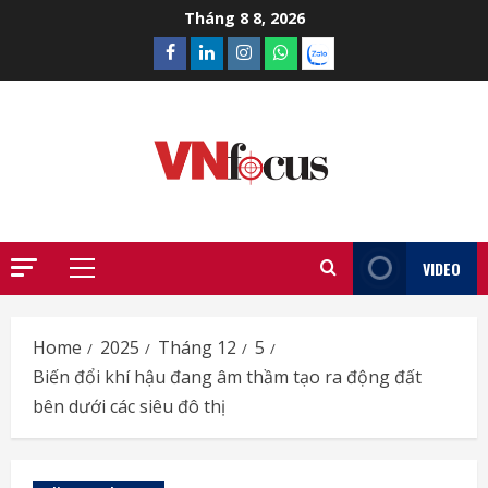
Skip
Tháng 8 8, 2026
to
Facebook
Linkedin
Instagram
What’sapp
Zalo
content
VIDEO
Primary
Menu
Home
2025
Tháng 12
5
Biến đổi khí hậu đang âm thầm tạo ra động đất
bên dưới các siêu đô thị