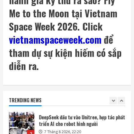
7 Tháng 8 2026, 12:00
4
Me to the Moon tại Vietnam
Space Week 2026. Click
Meta ra mắt tác nhân AI lập trình, cạnh
tranh với Anthropic và OpenAI
vietnamspaceweek.com
để
7 Tháng 8 2026, 08:18
5
tham dự sự kiện hiếm có sắp
SoftBank không chỉ đầu tư vào AI mà còn
lãi lớn nhờ mua cổ phần Intel
diễn ra.
7 Tháng 8 2026, 22:27
1
DeepSeek đầu tư vào Unitree, hợp tác phát
triển AI cho robot hình người
TRENDING NEWS
7 Tháng 8 2026, 22:20
2
SpaceX và Tesla đầu tư 16,8 tỷ USD xây
nhà máy chip AI tại Texas
7 Tháng 8 2026, 18:00
3