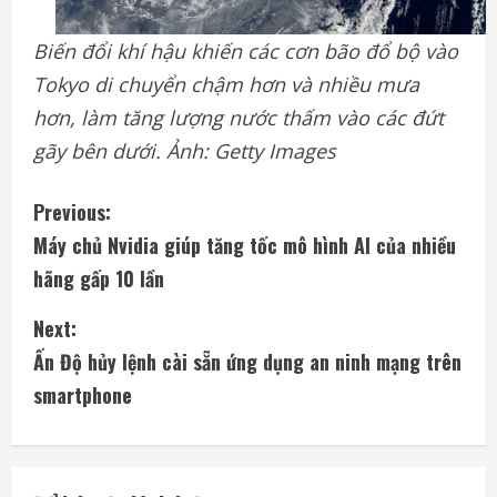
Biến đổi khí hậu khiến các cơn bão đổ bộ vào
Tokyo di chuyển chậm hơn và nhiều mưa
hơn, làm tăng lượng nước thấm vào các đứt
gãy bên dưới. Ảnh: Getty Images
C
Previous:
Máy chủ Nvidia giúp tăng tốc mô hình AI của nhiều
o
hãng gấp 10 lần
n
Next:
t
Ấn Độ hủy lệnh cài sẵn ứng dụng an ninh mạng trên
i
smartphone
n
u