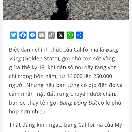
Twitter
Facebook
Messenger
Email
Copy
X
WhatsApp
Share
Link
Biệt danh chính thức của California là
Bang
Vàng
(Golden State), gợi nhớ cơn sốt vàng
giữa thế kỷ 19, khi dân số nơi đây tăng vọt
chỉ trong bốn năm, từ 14.000 lên 250.000
người. Nhưng nếu bạn từng có dịp đến đó và
cảm nhận mặt đất rung chuyển dưới chân,
bạn sẽ thấy tên gọi
Bang Động Đất
có lẽ phù
hợp hơn nhiều.
Thật đáng kinh ngạc, bang California của Mỹ