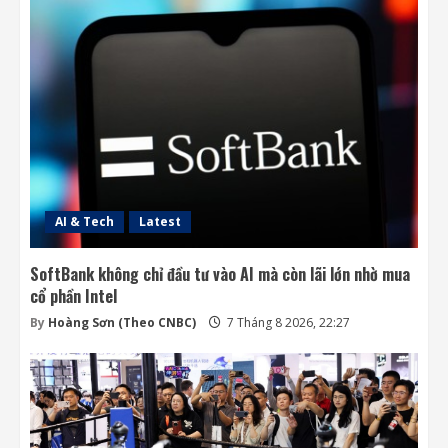
SpaceX và Tesla đầu tư 16,8 tỷ USD xây
nhà máy chip AI tại Texas
7 Tháng 8 2026, 18:00
3
Ba công ty điển hình phát triển công nghệ
trồng cây trên Mặt Trăng
7 Tháng 8 2026, 12:00
4
AI & Tech
Latest
SoftBank không chỉ đầu tư vào AI mà còn lãi lớn nhờ mua
cổ phần Intel
By
Hoàng Sơn (Theo CNBC)
7 Tháng 8 2026, 22:27