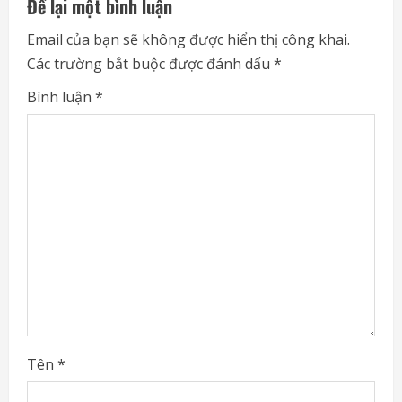
Để lại một bình luận
e
Email của bạn sẽ không được hiển thị công khai.
Các trường bắt buộc được đánh dấu
*
R
Bình luận
*
e
a
d
i
n
g
Tên
*