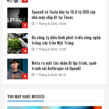
Ba công ty điển hình phát triển công nghệ
trồng cây trên Mặt Trăng
7 Tháng 8 2026, 12:00
4
Meta ra mắt tác nhân AI lập trình, cạnh
tranh với Anthropic và OpenAI
7 Tháng 8 2026, 08:18
5
SoftBank không chỉ đầu tư vào AI mà còn
lãi lớn nhờ mua cổ phần Intel
7 Tháng 8 2026, 22:27
1
DeepSeek đầu tư vào Unitree, hợp tác phát
triển AI cho robot hình người
YOU MAY HAVE MISSED
7 Tháng 8 2026, 22:20
2