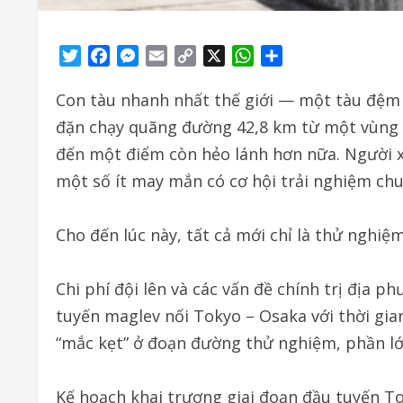
Twitter
Facebook
Messenger
Email
Copy
X
WhatsApp
Share
Link
Con tàu nhanh nhất thế giới — một tàu đệm 
đặn chạy quãng đường 42,8 km từ một vùng 
đến một điểm còn hẻo lánh hơn nữa. Người x
một số ít may mắn có cơ hội trải nghiệm chu
Cho đến lúc này, tất cả mới chỉ là thử nghiệm
Chi phí đội lên và các vấn đề chính trị địa 
tuyến maglev nối Tokyo – Osaka với thời gia
“mắc kẹt” ở đoạn đường thử nghiệm, phần l
Kế hoạch khai trương giai đoạn đầu tuyến 