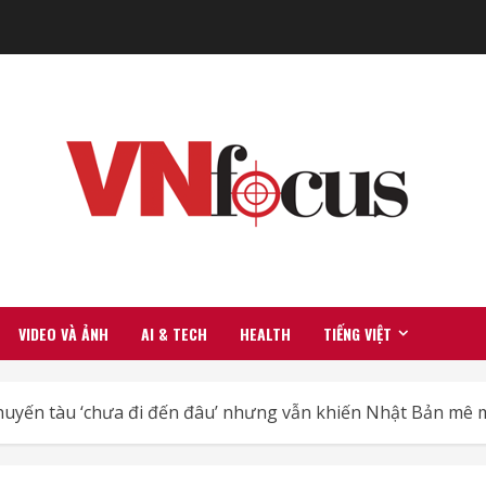
VIDEO VÀ ẢNH
AI & TECH
HEALTH
TIẾNG VIỆT
huyến tàu ‘chưa đi đến đâu’ nhưng vẫn khiến Nhật Bản mê 