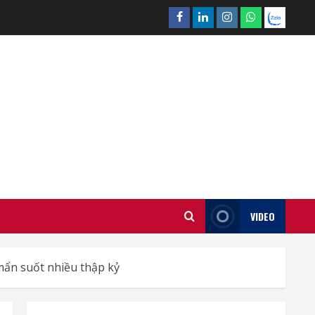
Facebook
Linkedin
Instagram
What’sapp
Zalo
VIDEO
mẩn suốt nhiều thập kỷ