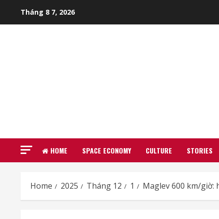
Skip
Tháng 8 7, 2026
to
content
HOME
SPACE ECONOMY
CULTURE
STORIES
Home
2025
Tháng 12
1
Maglev 600 km/giờ: 