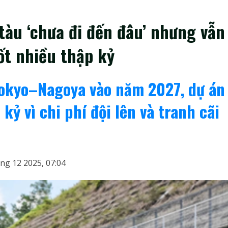
àu ‘chưa đi đến đâu’ nhưng vẫn
t nhiều thập kỷ
Tokyo–Nagoya vào năm 2027, dự án
kỷ vì chi phí đội lên và tranh cãi
ng 12 2025, 07:04