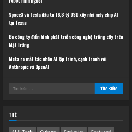
robot hình người
SpaceX và Tesla đầu tư 16,8 tỷ USD xây nhà máy chip AI
tại Texas
Ba công ty điển hình phát triển công nghệ trồng cây trên
Mặt Trăng
Meta ra mắt tác nhân AI lập trình, cạnh tranh với
Anthropic và OpenAI
Tìm
kiếm
cho:
THẺ
AI & Tech
Culture
Exclusive
Featured