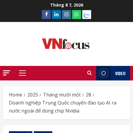
Skip
Tháng 8 7, 2026
to
Facebook
Linkedin
Instagram
What’sapp
Zalo
content
VIDEO
Primary
Menu
Home
2025
Tháng mười một
28
Doanh nghiệp Trung Quốc chuyển đào tạo AI ra
nước ngoài để dùng chip Nvidia