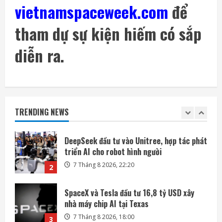
vietnamspaceweek.com
để
7 Tháng 8 2026, 08:18
5
tham dự sự kiện hiếm có sắp
SoftBank không chỉ đầu tư vào AI mà còn
lãi lớn nhờ mua cổ phần Intel
diễn ra.
7 Tháng 8 2026, 22:27
1
DeepSeek đầu tư vào Unitree, hợp tác phát
triển AI cho robot hình người
TRENDING NEWS
7 Tháng 8 2026, 22:20
2
SpaceX và Tesla đầu tư 16,8 tỷ USD xây
nhà máy chip AI tại Texas
7 Tháng 8 2026, 18:00
3
Ba công ty điển hình phát triển công nghệ
trồng cây trên Mặt Trăng
7 Tháng 8 2026, 12:00
4