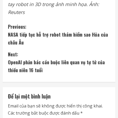
tay robot in 3D trong ảnh minh họa. Ảnh:
Reuters
C
Previous:
NASA tiếp tục hỗ trợ robot thám hiểm sao Hỏa của
o
châu Âu
n
Next:
t
OpenAI phản bác cáo buộc liên quan vụ tự tử của
i
thiếu niên 16 tuổi
n
u
Để lại một bình luận
e
Email của bạn sẽ không được hiển thị công khai.
Các trường bắt buộc được đánh dấu
*
R