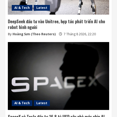
AI & Tech
Latest
DeepSeek đầu tư vào Unitree, hợp tác phát triển AI cho
robot hình người
By
Hoàng Sơn (Theo Reuters)
7 Tháng 8 2026, 22:20
AI & Tech
Latest
SpaceX và Tesla đầu tư 16,8 tỷ USD xây nhà máy chip AI