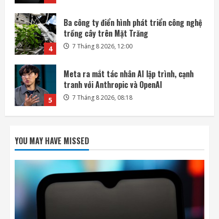
Meta ra mắt tác nhân AI lập trình, cạnh
tranh với Anthropic và OpenAI
7 Tháng 8 2026, 08:18
5
SoftBank không chỉ đầu tư vào AI mà còn
lãi lớn nhờ mua cổ phần Intel
7 Tháng 8 2026, 22:27
1
DeepSeek đầu tư vào Unitree, hợp tác phát
triển AI cho robot hình người
YOU MAY HAVE MISSED
7 Tháng 8 2026, 22:20
2
SpaceX và Tesla đầu tư 16,8 tỷ USD xây
nhà máy chip AI tại Texas
7 Tháng 8 2026, 18:00
3