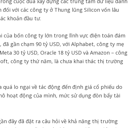
trong cuộc đua xây dựng các trung tâm dữ liệu dành
h đối với các công ty ở Thung lũng Silicon vốn lâu
các khoản đầu tư.
ai của bốn công ty lớn trong lĩnh vực điện toán đám
”, đã gần chạm 90 tỷ USD, với Alphabet, công ty mẹ
 Meta 30 tỷ USD, Oracle 18 tỷ USD và Amazon – công
soft, công ty thứ năm, là chưa khai thác thị trường
 quá lo ngại về tác động đến định giá cổ phiếu do
 mô hoạt động của mình, mức sử dụng đòn bẩy tài
ần đây đã đặt ra câu hỏi về khả năng thị trường