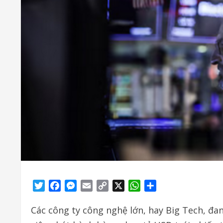
Twitter
Facebook
Messenger
Email
Copy
X
WhatsApp
Share
Link
Các công ty công nghệ lớn, hay Big Tech, đ