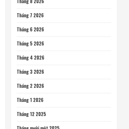
Honda quay lại lĩnh vực robot với bàn tay robot
siêu khéo léo
SpaceX phóng thêm 3 vệ tinh BlueBird kết nối di
động trực tiếp
Ngành không gian đã sẵn sàng để cho AI điều
khiển các vệ tinh chưa?
SpaceX ưu tiên Starlink khiến các đối thủ thiếu
dịch vụ phóng
ASML – Nhà kiến trúc đứng sau cỗ máy đắt nhất
ngành bán dẫn