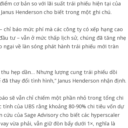
ểm cơ bản so với lãi suất trái phiếu hiện tại của
 Janus Henderson cho biết trong một ghi chú.
 – chỉ báo mức phí mà các công ty có xếp hạng cao
 đầu tư – vẫn ở mức thấp lịch sử, chúng đã tăng nhẹ
o ngại về làn sóng phát hành trái phiếu mới tràn
ã thu hẹp dần… Nhưng lượng cung trái phiếu dồi
 đã thay đổi tình hình,” Janus Henderson nhận định.
 báo sẽ vẫn chỉ chiếm một phần nhỏ trong tổng chi
ớc tính của UBS rằng khoảng 80-90% chi tiêu vốn dự
n cứu của Sage Advisory cho biết các hyperscaler
y vừa phải, vẫn giữ đòn bẩy dưới 1×, nghĩa là