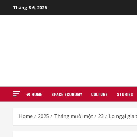
Skip
Tháng 8 6, 2026
to
content
HOME
SPACE ECONOMY
CULTURE
STORIES
Home
2025
Tháng mười một
23
Lo ngại gia