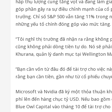
hấp thụ lượng cung tăng vọt và đang làm gia t
góp phần gây ra sự điều chỉnh mạnh của cổ 
trưởng. Chỉ số S&P 500 vẫn tăng 11% trong n
những yếu tố chính đóng góp vào mức tăng.
“Tôi nghĩ thị trường đã nhận ra rằng không p
cũng không phải dòng tiền tự do. Nó sẽ phải 
Khurana, quản lý danh mục tại Wellington 
“Bạn cần vốn từ đâu đó để tài trợ cho việc nà
rằng bạn cần tiền, gần như từ cổ phiếu chuyể
Microsoft và Nvidia đã ký một thỏa thuận khổ
phí lên đến hàng chục tỷ USD. Nếu bao gồm 
Blue Owl Capital vào tháng 10 để tài trợ cho 