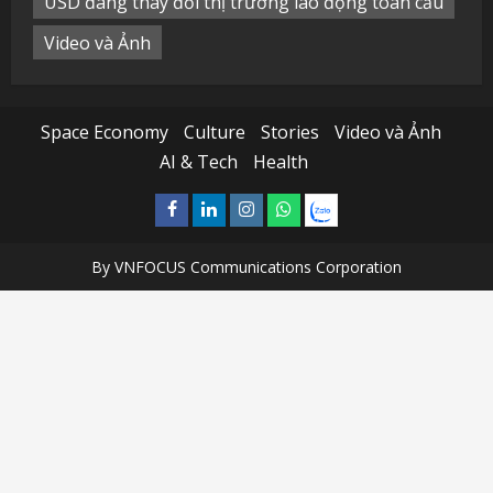
USD đang thay đổi thị trường lao động toàn cầu
Video và Ảnh
Space Economy
Culture
Stories
Video và Ảnh
AI & Tech
Health
Facebook
Linkedin
Instagram
What’sapp
Zalo