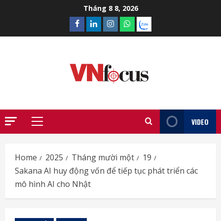
Skip
Tháng 8 8, 2026
to
Facebook
Linkedin
Instagram
What’sapp
Zalo
content
VIDEO
Primary
Menu
Home
2025
Tháng mười một
19
Sakana AI huy động vốn để tiếp tục phát triển các
mô hình AI cho Nhật