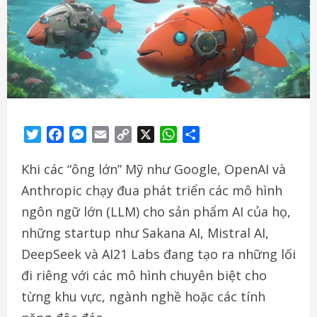
Twitter
Facebook
Messenger
Email
Copy
X
WhatsApp
Share
Link
Khi các “ông lớn” Mỹ như Google, OpenAI và
Anthropic chạy đua phát triển các mô hình
ngôn ngữ lớn (LLM) cho sản phẩm AI của họ,
những startup như Sakana AI, Mistral AI,
DeepSeek và AI21 Labs đang tạo ra những lối
đi riêng với các mô hình chuyên biệt cho
từng khu vực, ngành nghề hoặc các tính