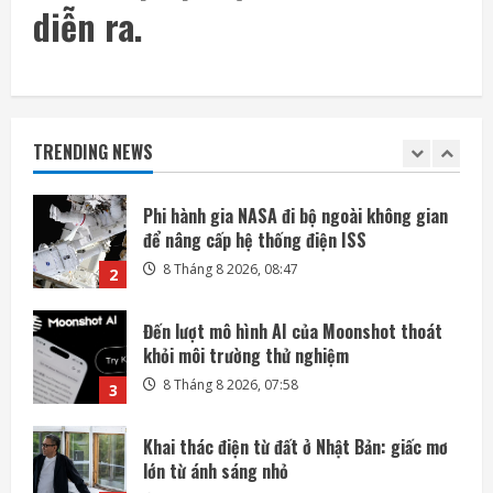
Mỹ giàu lên hay chỉ người giàu càng giàu?
diễn ra.
8 Tháng 8 2026, 08:55
1
Phi hành gia NASA đi bộ ngoài không gian
để nâng cấp hệ thống điện ISS
TRENDING NEWS
8 Tháng 8 2026, 08:47
2
Đến lượt mô hình AI của Moonshot thoát
khỏi môi trường thử nghiệm
8 Tháng 8 2026, 07:58
3
Khai thác điện từ đất ở Nhật Bản: giấc mơ
lớn từ ánh sáng nhỏ
8 Tháng 8 2026, 07:52
4
SoftBank không chỉ đầu tư vào AI mà còn
lãi lớn nhờ mua cổ phần Intel