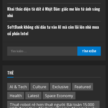
Khai thác điện từ đất ở Nhật Bản: giấc mơ lớn từ ánh sáng
nhỏ
SoftBank không chỉ đầu tư vào AI mà còn lãi lớn nhờ mua
cổ phần Intel
Tìm
kiếm
cho:
THẺ
AI & Tech
Culture
Exclusive
Featured
Health
Latest
Space Economy
Thuê robot rẻ hơn thuê người: Bài toán 15.000