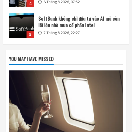
7 Tháng 8 2026, 22:27
5
Mỗi ngày có thêm 1.200 triệu phú, nước
Mỹ giàu lên hay chỉ người giàu càng giàu?
8 Tháng 8 2026, 08:55
1
Phi hành gia NASA đi bộ ngoài không gian
để nâng cấp hệ thống điện ISS
YOU MAY HAVE MISSED
8 Tháng 8 2026, 08:47
2
Đến lượt mô hình AI của Moonshot thoát
khỏi môi trường thử nghiệm
8 Tháng 8 2026, 07:58
3
Khai thác điện từ đất ở Nhật Bản: giấc mơ
lớn từ ánh sáng nhỏ
8 Tháng 8 2026, 07:52
4