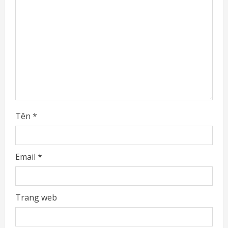
d
i
n
g
Tên
*
Email
*
Trang web