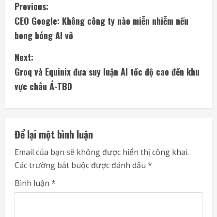
C
Previous:
CEO Google: Không công ty nào miễn nhiễm nếu
o
bong bóng AI vỡ
n
Next:
t
Groq và Equinix đưa suy luận AI tốc độ cao đến khu
i
vực châu Á-TBD
n
u
Để lại một bình luận
e
Email của bạn sẽ không được hiển thị công khai.
Các trường bắt buộc được đánh dấu
*
R
Bình luận
*
e
a