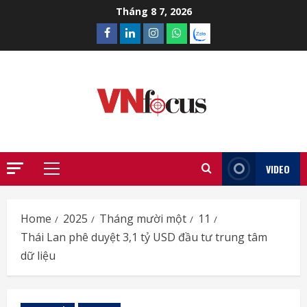
Skip
Tháng 8 7, 2026
to
Facebook
Linkedin
Instagram
What’sapp
Zalo
content
VIDEO
Primary
Menu
Home
2025
Tháng mười một
11
Thái Lan phê duyệt 3,1 tỷ USD đầu tư trung tâm
dữ liệu