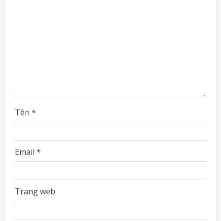
d
i
n
g
Tên
*
Email
*
Trang web