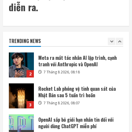
trồng cây trên Mặt Trăng
diễn ra.
7 Tháng 8 2026, 12:00
1
Meta ra mắt tác nhân AI lập trình, cạnh
tranh với Anthropic và OpenAI
TRENDING NEWS
7 Tháng 8 2026, 08:18
2
Rocket Lab phóng vệ tinh quan sát của
Nhật Bản sau 5 tuần trì hoãn
7 Tháng 8 2026, 08:07
3
OpenAI sắp bỏ giới hạn nhắn tin đối với
người dùng ChatGPT miễn phí
7 Tháng 8 2026, 07:55
4
SpaceX muốn thu hồi Starship bằng tháp
đỡ trong Flight 14 cuối tháng 8