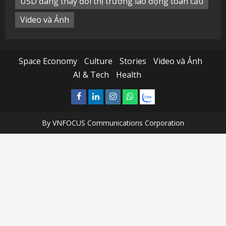
USD đang thay đổi thị trường lao động toàn cầu
Video và Ảnh
Space Economy
Culture
Stories
Video và Ảnh
AI & Tech
Health
Facebook
Linkedin
Instagram
What’sapp
Zalo