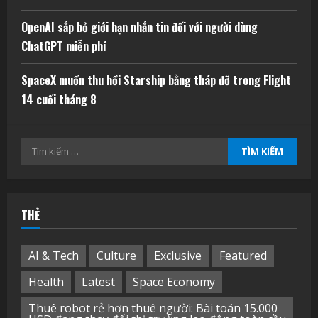
OpenAI sắp bỏ giới hạn nhắn tin đối với người dùng
ChatGPT miễn phí
SpaceX muốn thu hồi Starship bằng tháp đỡ trong Flight
14 cuối tháng 8
Tìm
kiếm
cho:
THẺ
AI & Tech
Culture
Exclusive
Featured
Health
Latest
Space Economy
Thuê robot rẻ hơn thuê người: Bài toán 15.000