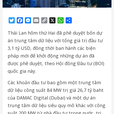
Twitter
Facebook
Messenger
Email
Copy
X
WhatsApp
Share
Link
Thái Lan hôm thứ Hai đã phê duyệt bốn dự
án trung tâm dữ liệu với tổng giá trị đầu tư
3,1 tỷ USD, đồng thời ban hành các biện
pháp mới để khởi động những dự án đã
được phê duyệt, theo Hội đồng Đầu tư (BOI)
quốc gia này.
Các khoản đầu tư bao gồm một trung tâm
dữ liệu công suất 84 MW trị giá 26,7 tỷ baht
của DAMAC Digital (Dubai) và một dự án
trung tâm dữ liệu siêu quy mô khác với công
suất 200 MW từ nhà đầu tư trong nước, trị