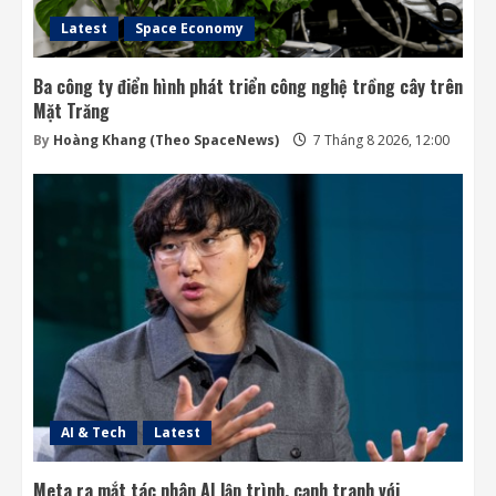
Latest
Space Economy
Ba công ty điển hình phát triển công nghệ trồng cây trên
Mặt Trăng
By
Hoàng Khang (Theo SpaceNews)
7 Tháng 8 2026, 12:00
AI & Tech
Latest
Meta ra mắt tác nhân AI lập trình, cạnh tranh với