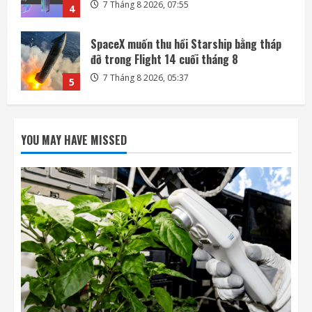
7 Tháng 8 2026, 05:37
5
Ba công ty điển hình phát triển công nghệ
trồng cây trên Mặt Trăng
7 Tháng 8 2026, 12:00
1
Meta ra mắt tác nhân AI lập trình, cạnh
tranh với Anthropic và OpenAI
YOU MAY HAVE MISSED
7 Tháng 8 2026, 08:18
2
Rocket Lab phóng vệ tinh quan sát của
Nhật Bản sau 5 tuần trì hoãn
7 Tháng 8 2026, 08:07
3
OpenAI sắp bỏ giới hạn nhắn tin đối với
người dùng ChatGPT miễn phí
7 Tháng 8 2026, 07:55
4