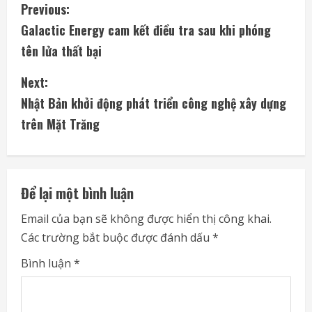
C
Previous:
Galactic Energy cam kết điều tra sau khi phóng
o
tên lửa thất bại
n
Next:
t
Nhật Bản khởi động phát triển công nghệ xây dựng
i
trên Mặt Trăng
n
u
Để lại một bình luận
e
Email của bạn sẽ không được hiển thị công khai.
Các trường bắt buộc được đánh dấu
*
R
Bình luận
*
e
a