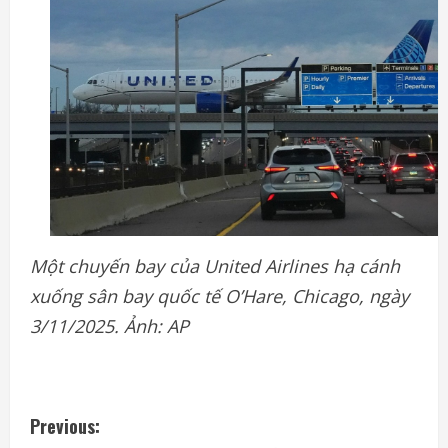
Một chuyến bay của United Airlines hạ cánh
xuống sân bay quốc tế O’Hare, Chicago, ngày
3/11/2025. Ảnh: AP
C
Previous: