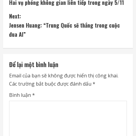
Hai vụ phóng không gian liên tiếp trong ngày 5/11
o
Next:
n
Jensen Huang: “Trung Quốc sẽ thắng trong cuộc
t
đua AI”
i
n
Để lại một bình luận
u
Email của bạn sẽ không được hiển thị công khai.
e
Các trường bắt buộc được đánh dấu
*
R
Bình luận
*
e
a
d