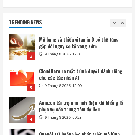
Mỡ bụng và thiếu vitamin D có thể tăng
gấp đôi nguy cơ tử vong sớm
TRENDING NEWS
9 Tháng 8 2026, 12:05
2
Cloudflare ra mắt trình duyệt dành riêng
cho các tác nhân AI
9 Tháng 8 2026, 12:00
3
Amazon tài trợ nhà máy điện khí khổng lồ
phục vụ các trung tâm dữ liệu
9 Tháng 8 2026, 09:23
4
OpenAI trì hoãn việc phát triển mô hình
Astra vì lo ngại an ninh
9 Tháng 8 2026, 09:21
5
SpaceX sẽ xúc tiến kế hoạch xây nhà máy