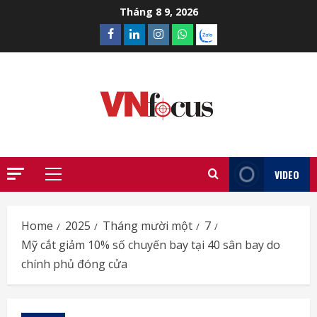
Skip
Tháng 8 9, 2026
to
Facebook
Linkedin
Instagram
What’sapp
Zalo
content
VIDEO
Primary
Menu
Home
2025
Tháng mười một
7
Mỹ cắt giảm 10% số chuyến bay tại 40 sân bay do
chính phủ đóng cửa