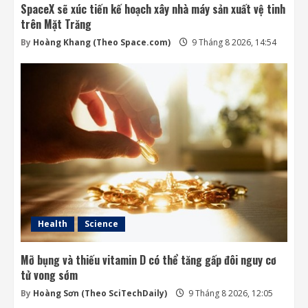
SpaceX sẽ xúc tiến kế hoạch xây nhà máy sản xuất vệ tinh
trên Mặt Trăng
By
Hoàng Khang (Theo Space.com)
9 Tháng 8 2026, 14:54
Health
Science
Mỡ bụng và thiếu vitamin D có thể tăng gấp đôi nguy cơ
tử vong sớm
By
Hoàng Sơn (Theo SciTechDaily)
9 Tháng 8 2026, 12:05