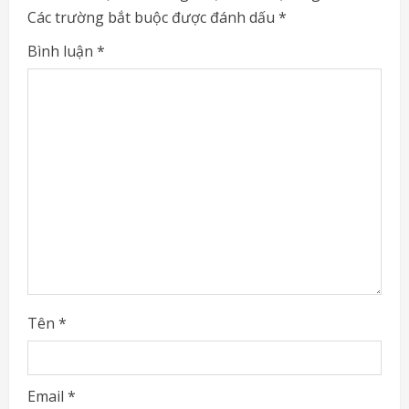
Các trường bắt buộc được đánh dấu
*
R
Bình luận
*
e
a
d
i
n
g
Tên
*
Email
*