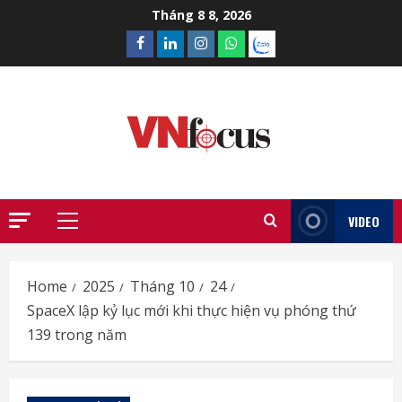
Skip
Tháng 8 8, 2026
to
Facebook
Linkedin
Instagram
What’sapp
Zalo
content
VIDEO
Primary
Menu
Home
2025
Tháng 10
24
SpaceX lập kỷ lục mới khi thực hiện vụ phóng thứ
139 trong năm