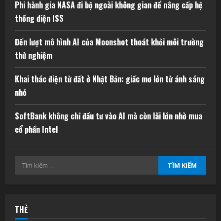
Phi hành gia NASA đi bộ ngoài không gian để nâng cấp hệ
thống điện ISS
Đến lượt mô hình AI của Moonshot thoát khỏi môi trường
thử nghiệm
Khai thác điện từ đất ở Nhật Bản: giấc mơ lớn từ ánh sáng
nhỏ
SoftBank không chỉ đầu tư vào AI mà còn lãi lớn nhờ mua
cổ phần Intel
Tìm
kiếm
cho:
THẺ