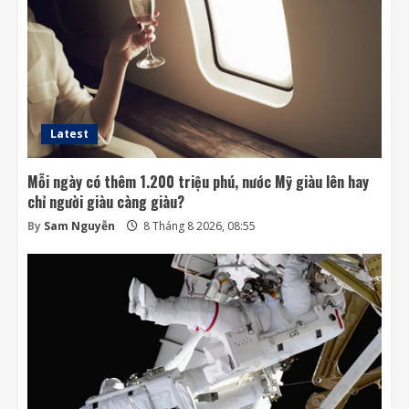
3
Khai thác điện từ đất ở Nhật Bản: giấc mơ
lớn từ ánh sáng nhỏ
8 Tháng 8 2026, 07:52
4
Latest
Mỗi ngày có thêm 1.200 triệu phú, nước Mỹ giàu lên hay
chỉ người giàu càng giàu?
By
Sam Nguyễn
8 Tháng 8 2026, 08:55