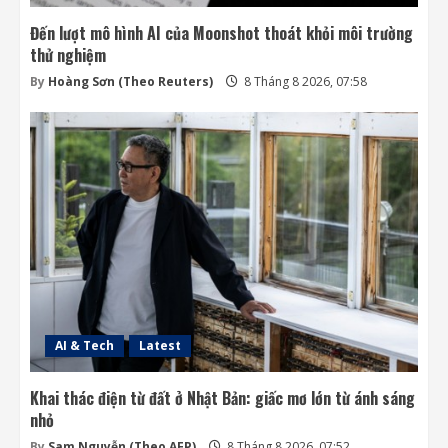
Đến lượt mô hình AI của Moonshot thoát khỏi môi trường
thử nghiệm
By
Hoàng Sơn (Theo Reuters)
8 Tháng 8 2026, 07:58
AI & Tech
Latest
Khai thác điện từ đất ở Nhật Bản: giấc mơ lớn từ ánh sáng
nhỏ
By
Sam Nguyễn (Theo AFP)
8 Tháng 8 2026, 07:52