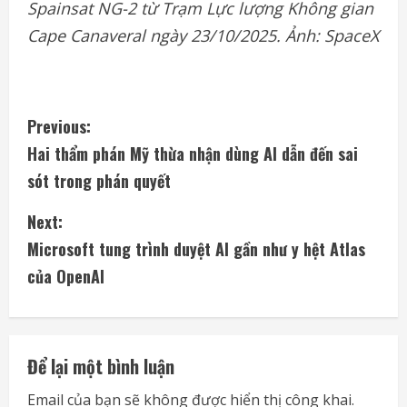
Spainsat NG-2 từ Trạm Lực lượng Không gian
Cape Canaveral ngày 23/10/2025. Ảnh: SpaceX
C
Previous:
Hai thẩm phán Mỹ thừa nhận dùng AI dẫn đến sai
o
sót trong phán quyết
n
Next:
t
Microsoft tung trình duyệt AI gần như y hệt Atlas
i
của OpenAI
n
u
Để lại một bình luận
e
Email của bạn sẽ không được hiển thị công khai.