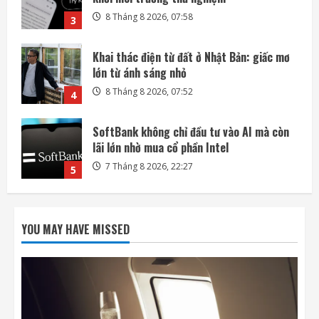
8 Tháng 8 2026, 07:52
4
SoftBank không chỉ đầu tư vào AI mà còn
lãi lớn nhờ mua cổ phần Intel
7 Tháng 8 2026, 22:27
5
Mỗi ngày có thêm 1.200 triệu phú, nước
Mỹ giàu lên hay chỉ người giàu càng giàu?
8 Tháng 8 2026, 08:55
1
Phi hành gia NASA đi bộ ngoài không gian
để nâng cấp hệ thống điện ISS
YOU MAY HAVE MISSED
8 Tháng 8 2026, 08:47
2
Đến lượt mô hình AI của Moonshot thoát
khỏi môi trường thử nghiệm
8 Tháng 8 2026, 07:58