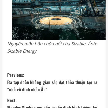
Nguyên mẫu bồn chứa nổi của Sizable. Ảnh:
Sizable Energy
C
Previous:
Ba tập đoàn không gian sắp đạt thỏa thuận tạo ra
o
“nhà vô địch châu Âu”
n
Next:
t
Wonder Studios gọi vốn, muốn định hình tương lai