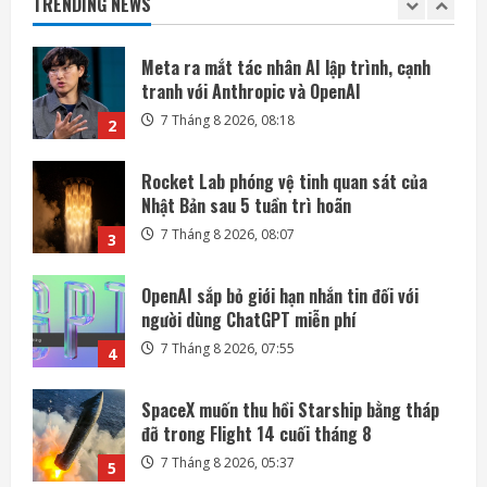
TRENDING NEWS
7 Tháng 8 2026, 08:18
2
Rocket Lab phóng vệ tinh quan sát của
Nhật Bản sau 5 tuần trì hoãn
7 Tháng 8 2026, 08:07
3
OpenAI sắp bỏ giới hạn nhắn tin đối với
người dùng ChatGPT miễn phí
7 Tháng 8 2026, 07:55
4
SpaceX muốn thu hồi Starship bằng tháp
đỡ trong Flight 14 cuối tháng 8
7 Tháng 8 2026, 05:37
5
Ba công ty điển hình phát triển công nghệ
trồng cây trên Mặt Trăng
7 Tháng 8 2026, 12:00
1