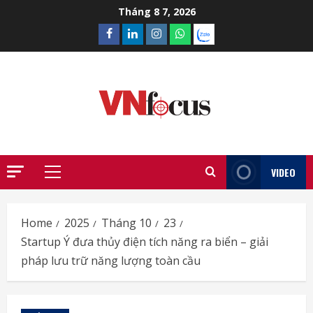
Skip
Tháng 8 7, 2026
to
Facebook
Linkedin
Instagram
What’sapp
Zalo
content
VIDEO
Primary
Menu
Home
2025
Tháng 10
23
Startup Ý đưa thủy điện tích năng ra biển – giải
pháp lưu trữ năng lượng toàn cầu