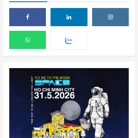
Meta ra mắt tác nhân AI lập trình, cạnh
tranh với Anthropic và OpenAI
7 Tháng 8 2026, 08:18
2
Rocket Lab phóng vệ tinh quan sát của