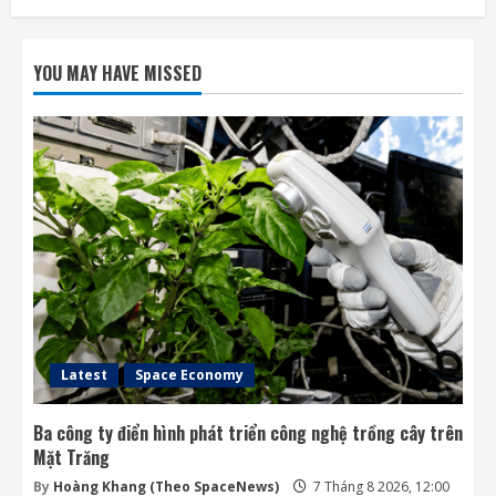
Meta ra mắt tác nhân AI lập trình, cạnh
tranh với Anthropic và OpenAI
YOU MAY HAVE MISSED
7 Tháng 8 2026, 08:18
2
Rocket Lab phóng vệ tinh quan sát của
Nhật Bản sau 5 tuần trì hoãn
7 Tháng 8 2026, 08:07
3
OpenAI sắp bỏ giới hạn nhắn tin đối với
người dùng ChatGPT miễn phí
7 Tháng 8 2026, 07:55
4
Latest
Space Economy
Ba công ty điển hình phát triển công nghệ trồng cây trên
Mặt Trăng
By
Hoàng Khang (Theo SpaceNews)
7 Tháng 8 2026, 12:00