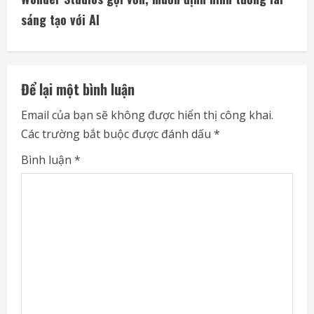
i
sáng tạo với AI
n
u
Để lại một bình luận
e
Email của bạn sẽ không được hiển thị công khai.
Các trường bắt buộc được đánh dấu
*
R
Bình luận
*
e
a
d
i
n