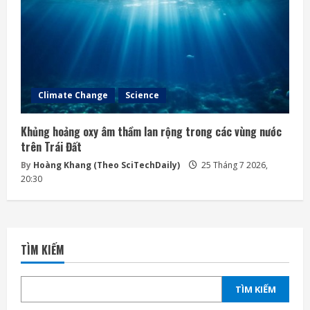
Climate Change
Science
Khủng hoảng oxy âm thầm lan rộng trong các vùng nước
trên Trái Đất
By
Hoàng Khang (Theo SciTechDaily)
25 Tháng 7 2026,
20:30
TÌM KIẾM
TÌM KIẾM