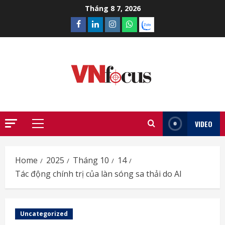
Skip
Tháng 8 7, 2026
to
Facebook
Linkedin
Instagram
What’sapp
Zalo
content
VIDEO
Primary
Menu
Home
2025
Tháng 10
14
Tác động chính trị của làn sóng sa thải do AI
Uncategorized