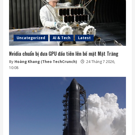
Uncategorized
AI & Tech
Latest
Nvidia chuẩn bị đưa GPU đầu tiên lên bề mặt Mặt Trăng
By
Hoàng Khang (Theo TechCrunch)
24 Tháng 7 2026,
10:08