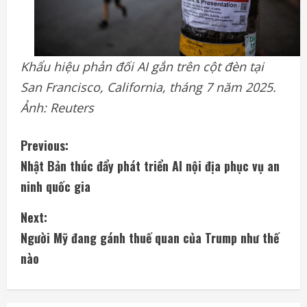
Khẩu hiệu phản đối AI gắn trên cột đèn tại
San Francisco, California, tháng 7 năm 2025.
Ảnh: Reuters
C
Previous:
Nhật Bản thúc đẩy phát triển AI nội địa phục vụ an
o
ninh quốc gia
n
Next:
t
Người Mỹ đang gánh thuế quan của Trump như thế
i
nào
n