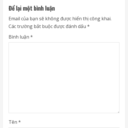
u
Để lại một bình luận
e
Email của bạn sẽ không được hiển thị công khai.
Các trường bắt buộc được đánh dấu
*
R
Bình luận
*
e
a
d
i
n
g
Tên
*