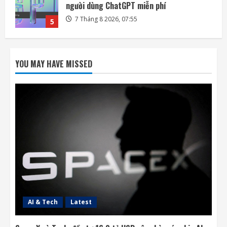
nhà máy chip AI tại Texas
7 Tháng 8 2026, 18:00
1
Ba công ty điển hình phát triển công nghệ
trồng cây trên Mặt Trăng
YOU MAY HAVE MISSED
7 Tháng 8 2026, 12:00
2
Meta ra mắt tác nhân AI lập trình, cạnh
tranh với Anthropic và OpenAI
7 Tháng 8 2026, 08:18
3
Rocket Lab phóng vệ tinh quan sát của
Nhật Bản sau 5 tuần trì hoãn
7 Tháng 8 2026, 08:07
4
AI & Tech
Latest