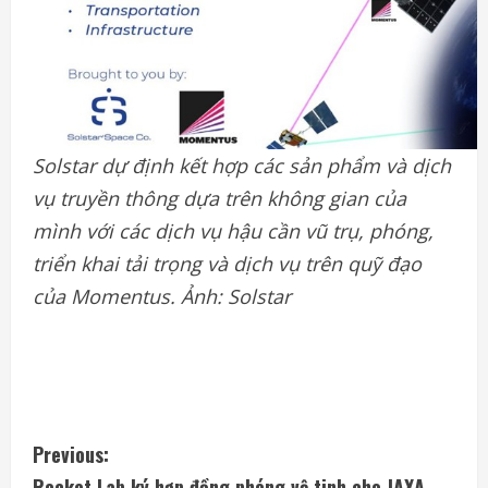
Solstar dự định kết hợp các sản phẩm và dịch
vụ truyền thông dựa trên không gian của
mình với các dịch vụ hậu cần vũ trụ, phóng,
triển khai tải trọng và dịch vụ trên quỹ đạo
của Momentus. Ảnh: Solstar
C
Previous:
Rocket Lab ký hợp đồng phóng vệ tinh cho JAXA