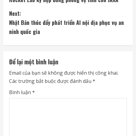
o
Next:
n
Nhật Bản thúc đẩy phát triển AI nội địa phục vụ an
t
ninh quốc gia
i
n
Để lại một bình luận
u
Email của bạn sẽ không được hiển thị công khai.
e
Các trường bắt buộc được đánh dấu
*
R
Bình luận
*
e
a
d