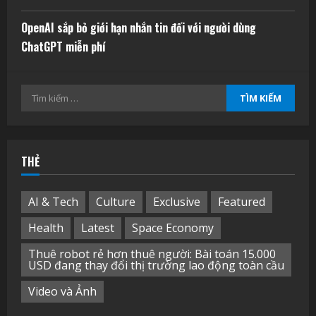
OpenAI sắp bỏ giới hạn nhắn tin đối với người dùng
ChatGPT miễn phí
Tìm
kiếm
cho:
THẺ
AI & Tech
Culture
Exclusive
Featured
Health
Latest
Space Economy
Thuê robot rẻ hơn thuê người: Bài toán 15.000
USD đang thay đổi thị trường lao động toàn cầu
Video và Ảnh