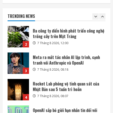
Ba công ty điển hình phát triển công nghệ
trồng cây trên Mặt Trăng
TRENDING NEWS
7 Tháng 8 2026, 12:00
2
Meta ra mắt tác nhân AI lập trình, cạnh
tranh với Anthropic và OpenAI
7 Tháng 8 2026, 08:18
3
Rocket Lab phóng vệ tinh quan sát của
Nhật Bản sau 5 tuần trì hoãn
7 Tháng 8 2026, 08:07
4
OpenAI sắp bỏ giới hạn nhắn tin đối với
người dùng ChatGPT miễn phí
7 Tháng 8 2026, 07:55
5
SpaceX và Tesla đầu tư 16,8 tỷ USD xây