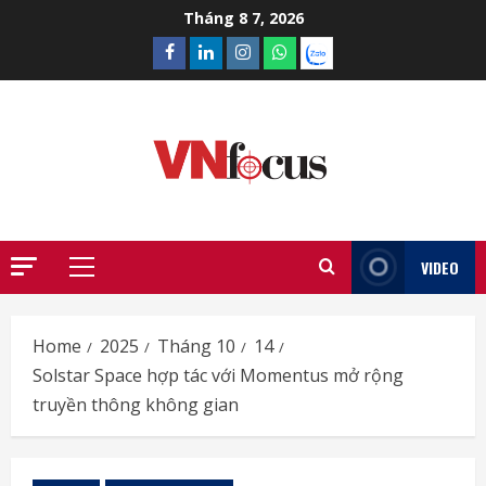
Skip
Tháng 8 7, 2026
to
Facebook
Linkedin
Instagram
What’sapp
Zalo
content
VIDEO
Primary
Menu
Home
2025
Tháng 10
14
Solstar Space hợp tác với Momentus mở rộng
truyền thông không gian