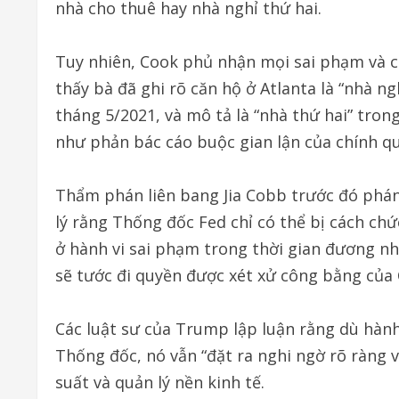
nhà cho thuê hay nhà nghỉ thứ hai.
Tuy nhiên, Cook phủ nhận mọi sai phạm và ch
thấy bà đã ghi rõ căn hộ ở Atlanta là “nhà 
tháng 5/2021, và mô tả là “nhà thứ hai” tron
như phản bác cáo buộc gian lận của chính q
Thẩm phán liên bang Jia Cobb trước đó phá
lý rằng Thống đốc Fed chỉ có thể bị cách chức
ở hành vi sai phạm trong thời gian đương n
sẽ tước đi quyền được xét xử công bằng của
Các luật sư của Trump lập luận rằng dù hành 
Thống đốc, nó vẫn “đặt ra nghi ngờ rõ ràng về
suất và quản lý nền kinh tế.