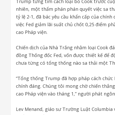
Trump từng tìm cách loại bỏ Cook trước cuộc
nhiên, một thẩm phán phán quyết việc sa thả
tỷ lệ 2-1, đã bác yêu cầu khẩn cấp của chín
việc Fed giảm lãi suất chủ chốt 0,25 điểm p
cao Pháp viện.
Chiến dịch của Nhà Trắng nhằm loại Cook đá
đồng Thống đốc Fed, vốn được thiết kế để độc
chưa từng có tổng thống nào sa thải một T
“Tổng thống Trump đã hợp pháp cách chức Li
chính đáng. Chúng tôi mong chờ chiến thắng 
cao Pháp viện vào tháng 1,” người phát ngô
Lev Menand, giáo sư Trường Luật Columbia v