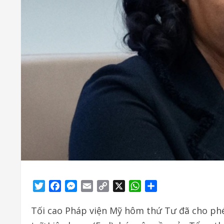
Twitter
Facebook
Messenger
Email
Copy
X
WhatsApp
Share
Link
Tối cao Pháp viện Mỹ hôm thứ Tư đã cho phé