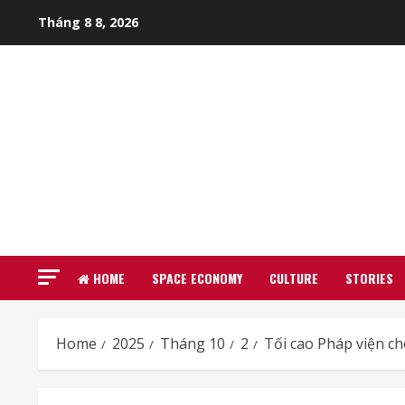
Skip
Tháng 8 8, 2026
to
content
HOME
SPACE ECONOMY
CULTURE
STORIES
Home
2025
Tháng 10
2
Tối cao Pháp viện ch