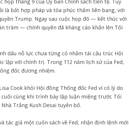
 họp tháng 9 của Ủy ban Chính sách tiền tệ. Tuy
i là bất hợp pháp và tòa phúc thẩm liên bang, với
h quyền Trump. Ngay sau cuộc họp đó — kết thúc với
hần trăm — chính quyền đã kháng cáo khẩn lên Tối
nh dấu nỗ lực chưa từng có nhằm tái cấu trúc Hội
 lập với chính trị. Trong 112 năm lịch sử của Fed,
hống đốc đương nhiệm.
sa Cook khỏi Hội đồng Thống đốc Fed vì có lý do
cuối cùng khi trình bày lập luận miệng trước Tối
n Nhà Trắng Kush Desai tuyên bố.
à tác giả một cuốn sách về Fed, nhận định lệnh mới