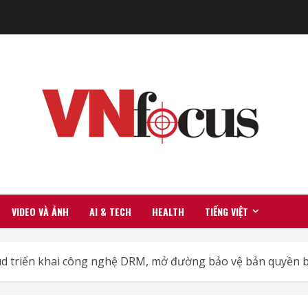
VIDEO VÀ ẢNH
AI & TECH
HEALTH
TIẾNG VIỆT
d triển khai công nghệ DRM, mở đường bảo vệ bản quyền bà