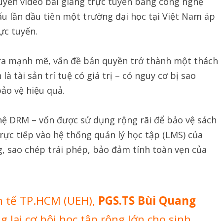
uyền video bài giảng trực tuyến bằng công nghệ
ấu lần đầu tiên một trường đại học tại Việt Nam áp
ực tuyến.
 ra mạnh mẽ, vấn đề bản quyền trở thành một thách
 là tài sản trí tuệ có giá trị – có nguy cơ bị sao
ảo vệ hiệu quả.
ệ DRM – vốn được sử dụng rộng rãi để bảo vệ sách
rực tiếp vào hệ thống quản lý học tập (LMS) của
, sao chép trái phép, bảo đảm tính toàn vẹn của
h tế TP.HCM (UEH),
PGS.TS Bùi Quang
g lại cơ hội học tập rộng lớn cho sinh