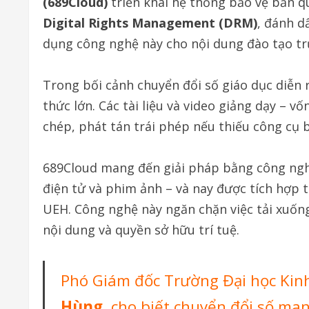
(689Cloud)
triển khai hệ thống bảo vệ bản q
Digital Rights Management (DRM)
, đánh d
dụng công nghệ này cho nội dung đào tạo tr
Trong bối cảnh chuyển đổi số giáo dục diễn
thức lớn. Các tài liệu và video giảng dạy – vốn
chép, phát tán trái phép nếu thiếu công cụ b
689Cloud mang đến giải pháp bằng công ngh
điện tử và phim ảnh – và nay được tích hợp t
UEH. Công nghệ này ngăn chặn việc tải xuống
nội dung và quyền sở hữu trí tuệ.
Phó Giám đốc Trường Đại học Kin
Hùng
, cho biết chuyển đổi số man