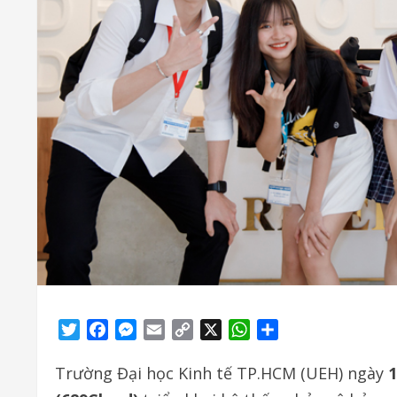
Twitter
Facebook
Messenger
Email
Copy
X
WhatsApp
Share
Link
Trường Đại học Kinh tế TP.HCM (UEH) ngày
1