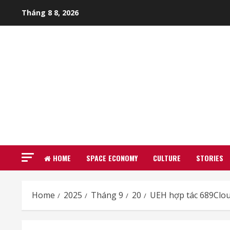
Skip
Tháng 8 8, 2026
to
content
HOME
SPACE ECONOMY
CULTURE
STORIES
Home
2025
Tháng 9
20
UEH hợp tác 689Clou