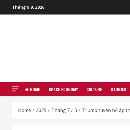
Skip
Tháng 8 9, 2026
to
content
HOME
SPACE ECONOMY
CULTURE
STORIES
Home
2025
Tháng 7
3
Trump tuyên bố áp th