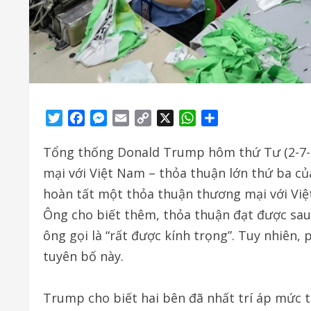
Twitter
Facebook
Messenger
Email
Copy
X
WhatsApp
Share
Link
Tổng thống Donald Trump hôm thứ Tư (2-7-
mại với Việt Nam – thỏa thuận lớn thứ ba củ
hoàn tất một thỏa thuận thương mại với Việt
Ông cho biết thêm, thỏa thuận đạt được sau
ông gọi là “rất được kính trọng”. Tuy nhiên,
tuyên bố này.
Trump cho biết hai bên đã nhất trí áp mức 