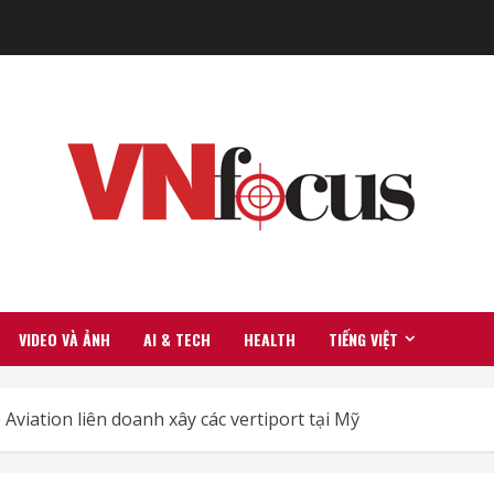
VIDEO VÀ ẢNH
AI & TECH
HEALTH
TIẾNG VIỆT
Aviation liên doanh xây các vertiport tại Mỹ