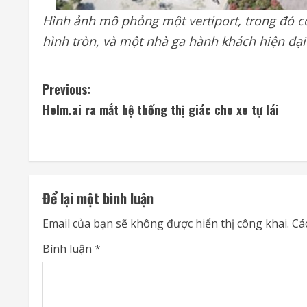
Hình ảnh mô phỏng một vertiport, trong đó 
hình tròn, và một nhà ga hành khách hiện đạ
C
Previous:
Helm.ai ra mắt hệ thống thị giác cho xe tự lái
o
n
t
Để lại một bình luận
i
Email của bạn sẽ không được hiển thị công khai.
Cá
n
Bình luận
*
u
e