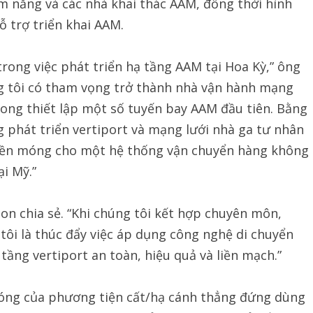
ềm năng và các nhà khai thác AAM, đồng thời hình
ỗ trợ triển khai AAM.
trong việc phát triển hạ tầng AAM tại Hoa Kỳ,” ông
ng tôi có tham vọng trở thành nhà vận hành mạng
phong thiết lập một số tuyến bay AAM đầu tiên. Bằng
phát triển vertiport và mạng lưới nhà ga tư nhân
t nền móng cho một hệ thống vận chuyển hàng không
ại Mỹ.”
on chia sẻ. “Khi chúng tôi kết hợp chuyên môn,
tôi là thúc đẩy việc áp dụng công nghệ di chuyển
tầng vertiport an toàn, hiệu quả và liền mạch.”
chóng của phương tiện cất/hạ cánh thẳng đứng dùng