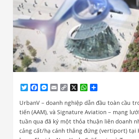
Twitter
Facebook
Messenger
Email
Copy
X
WhatsApp
Share
Link
UrbanV – doanh nghiệp dẫn đầu toàn cầu tro
tiến (AAM), và Signature Aviation – mạng lướ
tuần qua đã ký một thỏa thuận liên doanh n
cảng cất/hạ cánh thẳng đứng (vertiport) tại