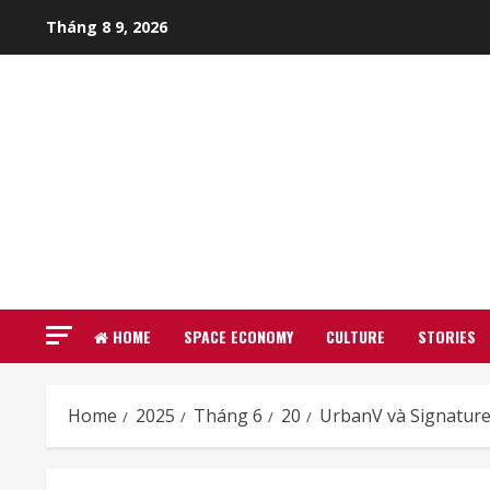
Skip
Tháng 8 9, 2026
to
content
HOME
SPACE ECONOMY
CULTURE
STORIES
Home
2025
Tháng 6
20
UrbanV và Signature 