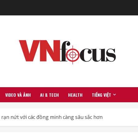
VIDEO VÀ ẢNH
AI & TECH
HEALTH
TIẾNG VIỆT
, rạn nứt với các đồng minh càng sâu sắc hơn