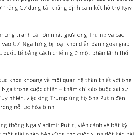
i” rằng G7 đang tái khẳng định cam kết hỗ trợ Kyiv
những tranh cãi lớn nhất giữa ông Trump và các
 vào G7. Nga từng bị loại khỏi diễn đàn ngoại giao
c quốc tế bằng cách chiếm giữ một phần lãnh thổ
 tục khoe khoang về mối quan hệ thân thiết với ông
o Nga trong cuộc chiến – thậm chí cáo buộc sai sự
 Tuy nhiên, việc ông Trump ủng hộ ông Putin đến
trong nỗ lực hòa bình.
ổng thống Nga Vladimir Putin, viễn cảnh về bất kỳ
 một giải pháp bền vững cho cuộc xung đột kéo dài