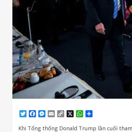
Twitter
Facebook
Messenger
Email
Copy
X
WhatsApp
Share
Link
Khi Tổng thống Donald Trump lần cuối tham