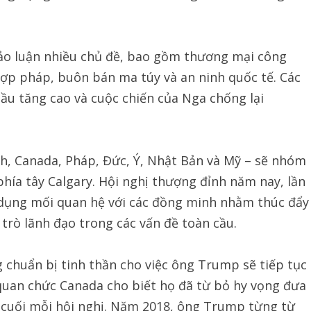
hảo luận nhiều chủ đề, bao gồm thương mại công
ợp pháp, buôn bán ma túy và an ninh quốc tế. Các
dầu tăng cao và cuộc chiến của Nga chống lại
, Canada, Pháp, Đức, Ý, Nhật Bản và Mỹ – sẽ nhóm
phía tây Calgary. Hội nghị thượng đỉnh năm nay, lần
 dụng mối quan hệ với các đồng minh nhằm thúc đẩy
trò lãnh đạo trong các vấn đề toàn cầu.
 chuẩn bị tinh thần cho việc ông Trump sẽ tiếp tục
 quan chức Canada cho biết họ đã từ bỏ hy vọng đưa
o cuối mỗi hội nghị. Năm 2018, ông Trump từng từ