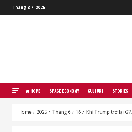
Skip
Tháng 8 7, 2026
to
content
HOME
SPACE ECONOMY
CULTURE
STORIES
Home
2025
Tháng 6
16
Khi Trump trở lại G7