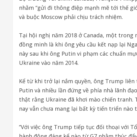
nhằm “gửi đi thông điệp mạnh mẽ tới thế giớ
và buộc Moscow phải chịu trách nhiệm.
Tại hội nghị năm 2018 ở Canada, một trong 
đồng minh là khi ông yêu cầu kết nạp lại Nga
này sau khi ông Putin vi phạm các chuẩn mự
Ukraine vào năm 2014.
Kể từ khi trở lại nắm quyền, ông Trump liên
Putin và nhiều lần đứng về phía nhà lãnh đạ
thật rằng Ukraine đã khơi mào chiến tranh.
nay vẫn chưa mang lại bất kỳ tiến triển nào 
“Với việc ông Trump tiếp tục đối thoại với T
hành động đáng kể nào từ G7 nhằm thúc đẩy