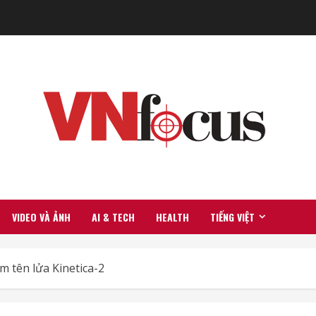
VIDEO VÀ ẢNH
AI & TECH
HEALTH
TIẾNG VIỆT
 tên lửa Kinetica-2