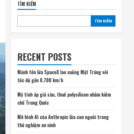
TÌM KIẾM
TÌM KIẾM
RECENT POSTS
Mảnh tên lửa SpaceX lao xuống Mặt Trăng với
tốc độ gần 8.700 km/h
Mỹ tính áp giá sàn, thuế polysilicon nhằm kiềm
chế Trung Quốc
Mô hình AI của Anthropic lừa con người trong
thử nghiệm an ninh