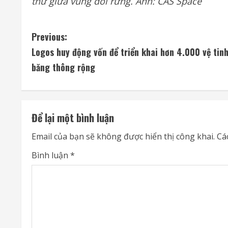
thử giữa vùng đồi rừng. Ảnh: CAS Space
C
Previous:
Logos huy động vốn để triển khai hơn 4.000 vệ tin
o
băng thông rộng
n
t
Để lại một bình luận
i
Email của bạn sẽ không được hiển thị công khai.
Cá
n
Bình luận
*
u
e
R