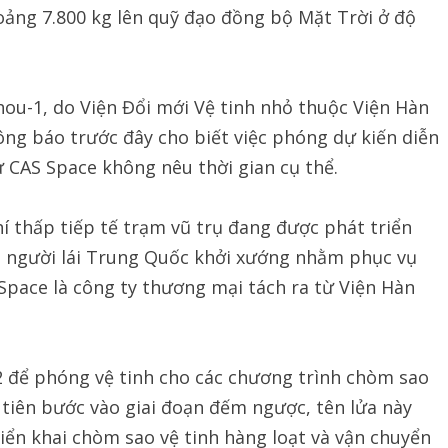
oảng 7.800 kg lên quỹ đạo đồng bộ Mặt Trời ở độ
ou-1, do Viện Đổi mới Vệ tinh nhỏ thuộc Viện Hàn
ng báo trước đây cho biết việc phóng dự kiến diễn
 CAS Space không nêu thời gian cụ thể.
hí thấp tiếp tế trạm vũ trụ đang được phát triển
ó người lái Trung Quốc khởi xướng nhằm phục vụ
Space là công ty thương mại tách ra từ Viện Hàn
2 để phóng vệ tinh cho các chương trình chòm sao
 tiên bước vào giai đoạn đếm ngược, tên lửa này
riển khai chòm sao vệ tinh hàng loạt và vận chuyển