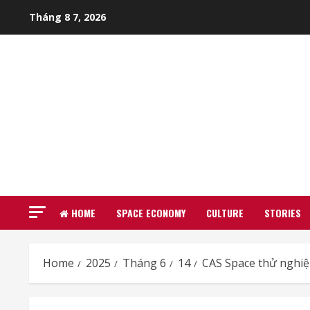
Skip
Tháng 8 7, 2026
to
content
HOME
SPACE ECONOMY
CULTURE
STORIES
Home
2025
Tháng 6
14
CAS Space thử nghiệm