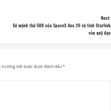
Next:
h
Sứ mệnh thứ 500 của SpaceX đưa 26 vệ tinh Starlink
vào quỹ đạo
c trường bắt buộc được đánh dấu
*