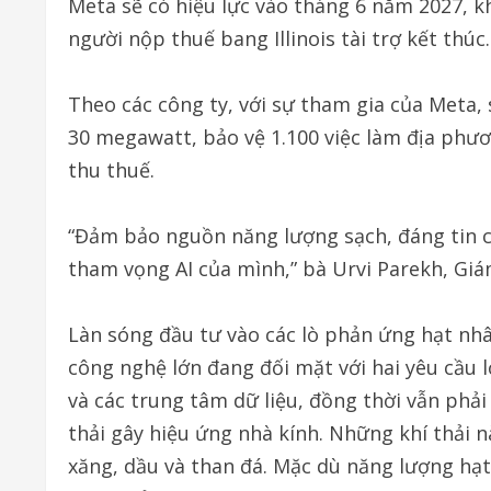
Meta sẽ có hiệu lực vào tháng 6 năm 2027, k
người nộp thuế bang Illinois tài trợ kết thúc.
Theo các công ty, với sự tham gia của Meta,
30 megawatt, bảo vệ 1.100 việc làm địa phư
thu thuế.
“Đảm bảo nguồn năng lượng sạch, đáng tin cậy
tham vọng AI của mình,” bà Urvi Parekh, Gi
Làn sóng đầu tư vào các lò phản ứng hạt nhâ
công nghệ lớn đang đối mặt với hai yêu cầu 
và các trung tâm dữ liệu, đồng thời vẫn phả
thải gây hiệu ứng nhà kính. Những khí thải n
xăng, dầu và than đá. Mặc dù năng lượng hạ