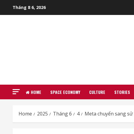
Skip
Tháng 8 6, 2026
to
content
HOME
SPACE ECONOMY
CULTURE
STORIES
Home
2025
Tháng 6
4
Meta chuyển sang sử 