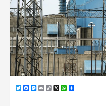
Twitter
Facebook
Messenger
Email
Copy
X
WhatsApp
Share
Link