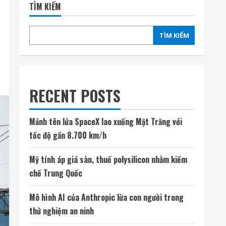
TÌM KIẾM
TÌM KIẾM
RECENT POSTS
Mảnh tên lửa SpaceX lao xuống Mặt Trăng với
tốc độ gần 8.700 km/h
Mỹ tính áp giá sàn, thuế polysilicon nhằm kiềm
chế Trung Quốc
Mô hình AI của Anthropic lừa con người trong
thử nghiệm an ninh