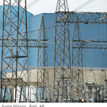
bang Illinois. Ảnh: AP