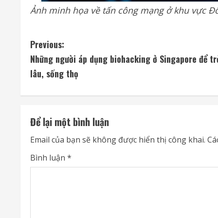
Ảnh minh họa về tấn công mạng ở khu vực 
C
Previous:
Những người áp dụng biohacking ở Singapore để tr
o
lâu, sống thọ
n
t
Để lại một bình luận
i
Email của bạn sẽ không được hiển thị công khai.
Cá
n
Bình luận
*
u
e
R