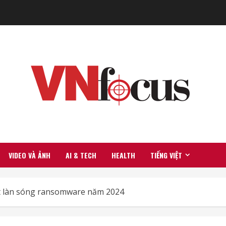
VIDEO VÀ ẢNH
AI & TECH
HEALTH
TIẾNG VIỆT
 làn sóng ransomware năm 2024