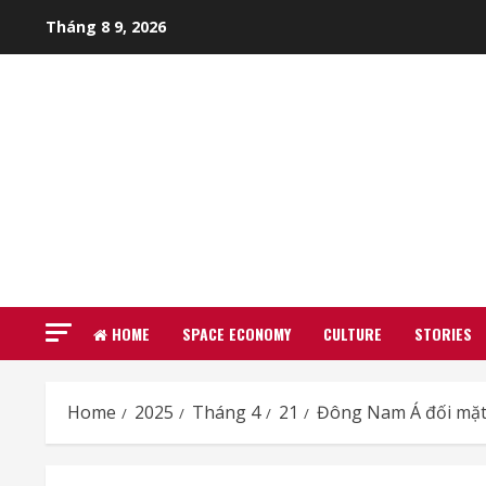
Skip
Tháng 8 9, 2026
to
content
HOME
SPACE ECONOMY
CULTURE
STORIES
Home
2025
Tháng 4
21
Đông Nam Á đối mặt