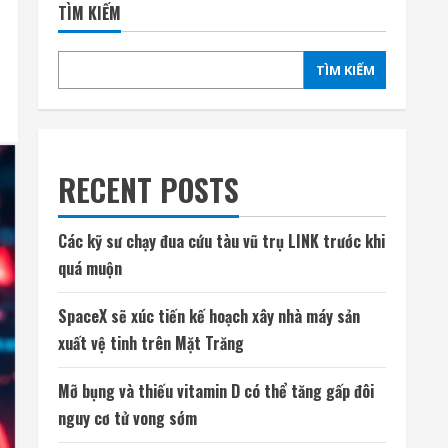
TÌM KIẾM
TÌM KIẾM
RECENT POSTS
Các kỹ sư chạy đua cứu tàu vũ trụ LINK trước khi
quá muộn
SpaceX sẽ xúc tiến kế hoạch xây nhà máy sản
xuất vệ tinh trên Mặt Trăng
Mỡ bụng và thiếu vitamin D có thể tăng gấp đôi
nguy cơ tử vong sớm